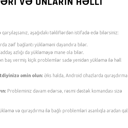
RI VƏ ONLARIN HƏLLI
rşılaşsanız, aşağıdakı təkliflərdən istifadə edə bilərsiniz:
rda zəif bağlantı yükləməni dayandıra bilər.
addaş azlığı da yükləməyə mane ola bilər.
 baş vermiş kiçik problemlər sadə yenidən yükləmə ilə həll
diyinizə əmin olun:
Əks halda, Android cihazlarda quraşdırma
ın:
Probleminiz davam edərsə, rəsmi dəstək komandası sizə
ükləmə və quraşdırma ilə bağlı problemləri asanlıqla aradan qal