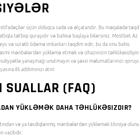
SIYƏLƏR
tifadəçilər üçün olduqca sadə və əlçatandır. Bu məqalədə təq
tlıqla tətbiqi quraşıdır və bahisə başlaya bilərsiniz. Mostbet Az
rfeys və sürətli ödəmə imkanları təqdim edir, bu da onu bahis
rəsmi mənbələrdən yükləmə etmək və cihazınızın təhlükəsizliyi
əsuliyyətlə yanaşmağı unutmayın və şəxsi məlumatlarınızı qoruy
asına ilk addımınızı atın!
N SUALLAR (FAQ)
RADAN YÜKLƏMƏK DAHA TƏHLÜKƏSIZDIR?
ytından və ya təsdiqlənmiş mənbələrdən yükləmək tövsiyə olunu
n vacibdir.