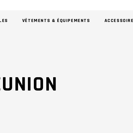
LES
VÊTEMENTS & ÉQUIPEMENTS
ACCESSOIR
AU
EUNION