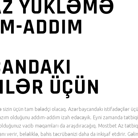
AZ YÜKLƏMƏ
IM-ADDIM
ANDAKI
ILƏR ÜÇÜN
 sizin üçün tam bələdçi olacaq. Azərbaycandakı istifadəçilər üç
azım olduğunu addım-addım izah edəcəyik. Eyni zamanda tətbiq
olduğunuz vacib məqamları da araşdıracağıq. Mostbet Az tətbiqi
ı verir, beləliklə, bahis təcrübənizi daha da inkişaf etdirir. Gəlin