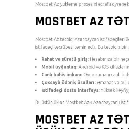
Mostbet Az yükləmə prosesini ətraflı öyrən
MOSTBET AZ TƏT
Mostbet Az tətbiqi Azərbaycan istifadəçiləri üç
istifadəçi təcrübəsi təmin edir. Bu tətbiqin bi
Rahat və sürətli giriş:
Hesabınıza bir neçə 
Mobil uyğunluq:
Android və iOS cihazların
Canlı bahis imkanı:
Oyun zamanı canlı ba
Çoxsaylı ödəniş üsulları:
Əmanət və pul çı
İstifadəçi dostu interfeys:
Yüksək keyfiyy
Bu üstünlüklər Mostbet Az-ı Azərbaycanlı istifa
MOSTBET AZ TƏ