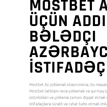
MOSTBET 
ÜÇÜN ADD
BƏLƏDÇI
AZƏRBAYC
İSTIFADƏÇ
Mostbet Az yükləmək istəyirsinizsə, bu məqalə
Mostbet tətbiqini necə yükləmək və qurmaq l
üstünlükləri və yükləmə zamanı diqqət etməli 
istifadəçilərə sürətli və rahat bahis etmək imkan