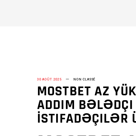
30 AOÛT 2025
NON CLASSÉ
MOSTBET AZ YÜ
ADDIM BƏLƏDÇI
İSTIFADƏÇILƏR 