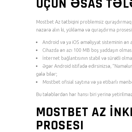
ÜÇÜN ƏSAS TƏ
Mostbet Az tətbiqini problemsiz quraşdırmaq ü
nəzərə alın ki, yükləmə və quraşdırma prosesi 
Android və ya iOS əməliyyat sisteminin ən az
Cihazda ən azı 100 MB boş yaddaşın olması
İnternet bağlantısının stabil və sürətli olma
Əgər Android istifadə edirsinizsə, “Naməl
gələ bilər;
Mostbet ofisial saytına və ya etibarlı mənb
Bu tələblərdən hər hansı biri yerinə yetirilmə
MOSTBET AZ İNK
PROSESI