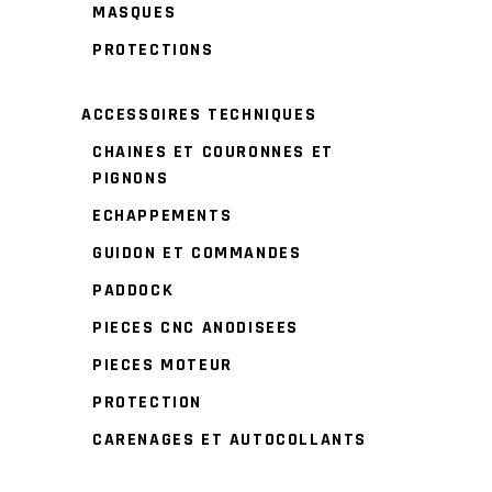
MASQUES
PROTECTIONS
ACCESSOIRES TECHNIQUES
CHAINES ET COURONNES ET
PIGNONS
ECHAPPEMENTS
GUIDON ET COMMANDES
PADDOCK
PIECES CNC ANODISEES
PIECES MOTEUR
PROTECTION
CARENAGES ET AUTOCOLLANTS