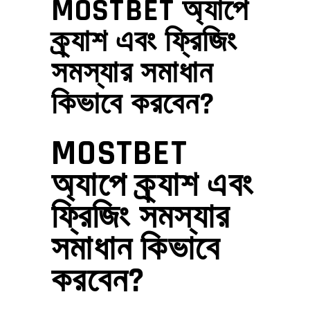
MOSTBET অ্যাপে
ক্র্যাশ এবং ফ্রিজিং
সমস্যার সমাধান
কিভাবে করবেন?
MOSTBET
অ্যাপে ক্র্যাশ এবং
ফ্রিজিং সমস্যার
সমাধান কিভাবে
করবেন?