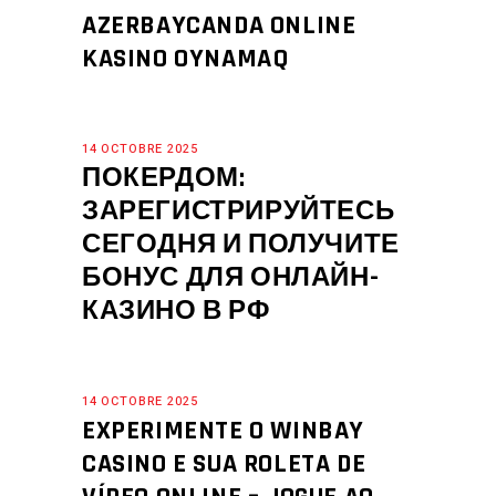
AZERBAYCANDA ONLINE
KASINO OYNAMAQ
14 OCTOBRE 2025
ПОКЕРДОМ:
ЗАРЕГИСТРИРУЙТЕСЬ
СЕГОДНЯ И ПОЛУЧИТЕ
БОНУС ДЛЯ ОНЛАЙН-
КАЗИНО В РФ
14 OCTOBRE 2025
EXPERIMENTE O WINBAY
CASINO E SUA ROLETA DE