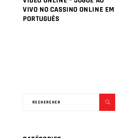
VÍDEO ONLINE – JOGUE AO
VIVO NO CASSINO ONLINE EM
PORTUGUÊS