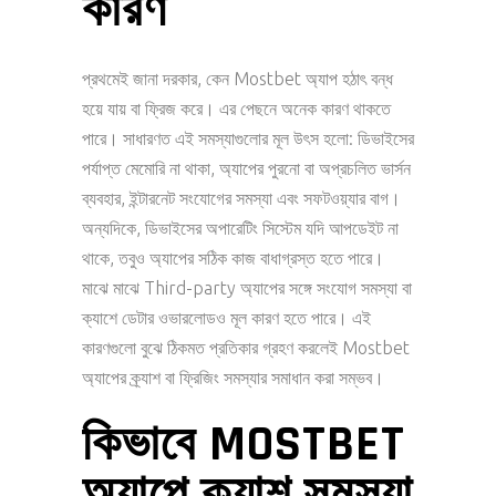
কারণ
প্রথমেই জানা দরকার, কেন Mostbet অ্যাপ হঠাৎ বন্ধ
হয়ে যায় বা ফ্রিজ করে। এর পেছনে অনেক কারণ থাকতে
পারে। সাধারণত এই সমস্যাগুলোর মূল উৎস হলো: ডিভাইসের
পর্যাপ্ত মেমোরি না থাকা, অ্যাপের পুরনো বা অপ্রচলিত ভার্সন
ব্যবহার, ইন্টারনেট সংযোগের সমস্যা এবং সফটওয়্যার বাগ।
অন্যদিকে, ডিভাইসের অপারেটিং সিস্টেম যদি আপডেইট না
থাকে, তবুও অ্যাপের সঠিক কাজ বাধাগ্রস্ত হতে পারে।
মাঝে মাঝে Third-party অ্যাপের সঙ্গে সংযোগ সমস্যা বা
ক্যাশে ডেটার ওভারলোডও মূল কারণ হতে পারে। এই
কারণগুলো বুঝে ঠিকমত প্রতিকার গ্রহণ করলেই Mostbet
অ্যাপের ক্র্যাশ বা ফ্রিজিং সমস্যার সমাধান করা সম্ভব।
কিভাবে MOSTBET
অ্যাপে ক্র্যাশ সমস্যা