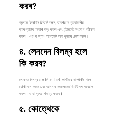
করব?
প্রথমে ডিভাইস রিস্টার্ট করুন, তারপর অপ্রয়োজনীয়
ব্যাকগ্রাউন্ড অ্যাপ বন্ধ করুন এবং ইন্টারনেট সংযোগ পরীক্ষণ
করুন। এরপর অ্যাপ আপডেট করে পুনরায় চেষ্টা করুন।
৪. লেনদেন বিলম্ব হলে
কি করব?
লেনদেন বিলম্ব হলে Mostbet কাস্টমার সাপোর্টের সাথে
যোগাযোগ করুন এবং আপনার লেনদেনের ডিটেইলস সরবরাহ
করুন। তারা দ্রুত সাহায্য করবে।
৫. কোত্থেকে