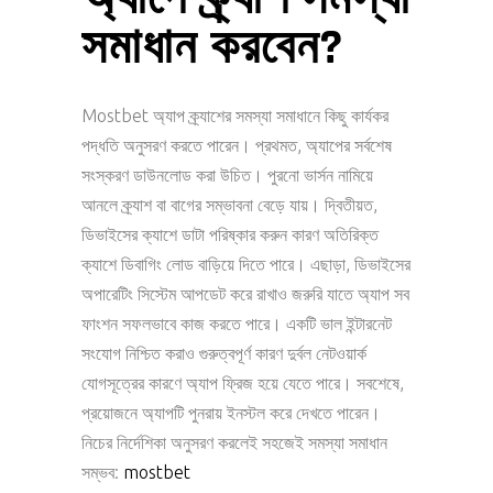
সমাধান করবেন?
Mostbet অ্যাপ ক্র্যাশের সমস্যা সমাধানে কিছু কার্যকর
পদ্ধতি অনুসরণ করতে পারেন। প্রথমত, অ্যাপের সর্বশেষ
সংস্করণ ডাউনলোড করা উচিত। পুরনো ভার্সন নামিয়ে
আনলে ক্র্যাশ বা বাগের সম্ভাবনা বেড়ে যায়। দ্বিতীয়ত,
ডিভাইসের ক্যাশে ডাটা পরিষ্কার করুন কারণ অতিরিক্ত
ক্যাশে ডিবাগিং লোড বাড়িয়ে দিতে পারে। এছাড়া, ডিভাইসের
অপারেটিং সিস্টেম আপডেট করে রাখাও জরুরি যাতে অ্যাপ সব
ফাংশন সফলভাবে কাজ করতে পারে। একটি ভাল ইন্টারনেট
সংযোগ নিশ্চিত করাও গুরুত্বপূর্ণ কারণ দুর্বল নেটওয়ার্ক
যোগসূত্রের কারণে অ্যাপ ফ্রিজ হয়ে যেতে পারে। সবশেষে,
প্রয়োজনে অ্যাপটি পুনরায় ইনস্টল করে দেখতে পারেন।
নিচের নির্দেশিকা অনুসরণ করলেই সহজেই সমস্যা সমাধান
সম্ভব:
mostbet