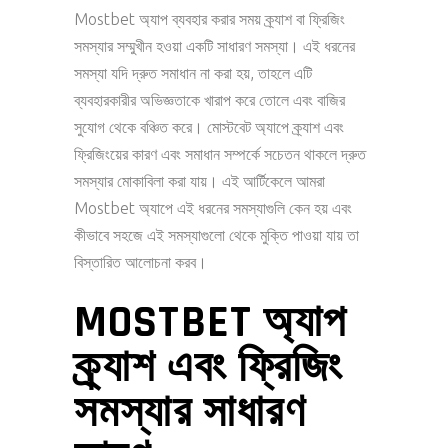
Mostbet অ্যাপ ব্যবহার করার সময় ক্র্যাশ বা ফ্রিজিং
সমস্যার সম্মুখীন হওয়া একটি সাধারণ সমস্যা। এই ধরনের
সমস্যা যদি দ্রুত সমাধান না করা হয়, তাহলে এটি
ব্যবহারকারীর অভিজ্ঞতাকে খারাপ করে তোলে এবং বাজির
সুযোগ থেকে বঞ্চিত করে। মোস্টবেট অ্যাপে ক্র্যাশ এবং
ফ্রিজিংয়ের কারণ এবং সমাধান সম্পর্কে সচেতন থাকলে দ্রুত
সমস্যার মোকাবিলা করা যায়। এই আর্টিকেলে আমরা
Mostbet অ্যাপে এই ধরনের সমস্যাগুলি কেন হয় এবং
কীভাবে সহজে এই সমস্যাগুলো থেকে মুক্তি পাওয়া যায় তা
বিস্তারিত আলোচনা করব।
MOSTBET অ্যাপ
ক্র্যাশ এবং ফ্রিজিং
সমস্যার সাধারণ