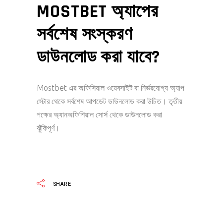
MOSTBET অ্যাপের
সর্বশেষ সংস্করণ
ডাউনলোড করা যাবে?
Mostbet এর অফিসিয়াল ওয়েবসাইট বা নির্ভরযোগ্য অ্যাপ
স্টোর থেকে সর্বশেষ আপডেট ডাউনলোড করা উচিত। তৃতীয়
পক্ষের অ্যানঅফিশিয়াল সোর্স থেকে ডাউনলোড করা
ঝুঁকিপূর্ণ।
SHARE