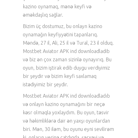
kazino oynamaq, mənə keyfi və
əməkdaşlıq sağlar.
Bizim üç dostumuz, bu onlayn kazino
oynamağın keyfiyyətini tapanlarıq.
Məndə, 27 il, Ali, 25 il və Tural, 23 il olduq.
Mostbet Aviator APK ind downloadladib
və biz ən çox zaman sizinlə oynayırıq. Bu
oyun, bizim iştirak edib duygu verdiyimiz
bir şeydir və bizim keyfi saxlamaq
istədiyimiz bir şeydir.
Mostbet Aviator APK ind downloadladıb
və onlayn kazino oynamağını bir neçə
kəsr olmaqla yoxlaydım. Bu oyun, təsvir
və həkimliklərə dair ən yaxşı oyunlardan
biri. Mən, 30 iləm, bu oyunu eyni sevilirəm
ki, onların yerinə çatdıqda, şərxəyi və