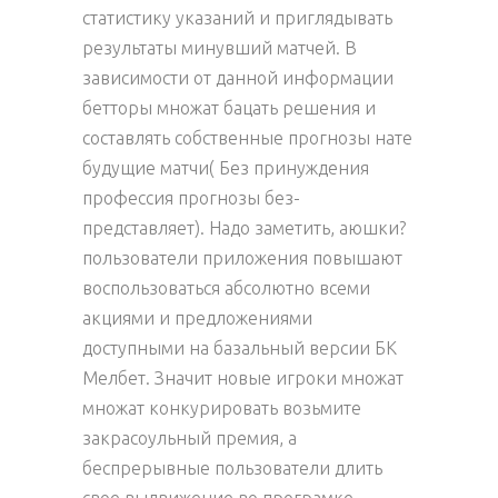
статистику указаний и приглядывать
результаты минувший матчей. В
зависимости от данной информации
бетторы множат бацать решения и
составлять собственные прогнозы нате
будущие матчи( Без принуждения
профессия прогнозы без-
представляет). Надо заметить, аюшки?
пользователи приложения повышают
воспользоваться абсолютно всеми
акциями и предложениями
доступными на базальный версии БК
Мелбет. Значит новые игроки множат
множат конкурировать возьмите
закрасоульный премия, а
беспрерывные пользователи длить