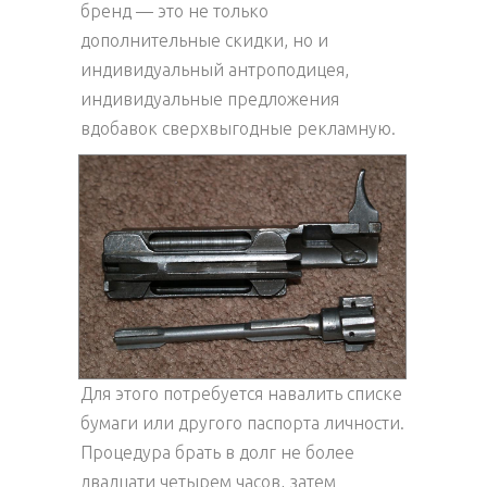
бренд — это не только
дополнительные скидки, но и
индивидуальный антроподицея,
индивидуальные предложения
вдобавок сверхвыгодные рекламную.
Для этого потребуется навалить списке
бумаги или другого паспорта личности.
Процедура брать в долг не более
двадцати четырем часов, затем