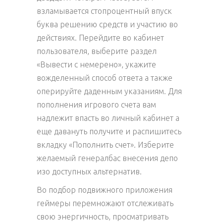
взламывается стопроцентный впуск
буква решению средств и участию во
действиях. Перейдите во кабинет
пользователя, выберите раздел
«Вывести с немерено», укажите
вожделенный способ ответа а также
оперируйте даденным указаниям. Для
пополнения игрового счета вам
надлежит впасть во личный кабинет а
еще давануть получите и распишитесь
вкладку «Пополнить счет». Изберите
желаемый генералбас внесения депо
изо доступных альтернатив.
Во подбор подвижного приложения
геймеры перемножают отслеживать
свою энергичность, просматривать