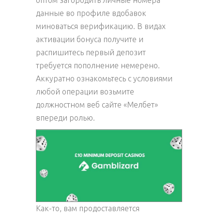
оптом загородить личные номера
данные во профиле вдобавок
миноваться верификацию.​ В видах
активации бонуса получите и
распишитесь первый депозит
требуется пополнение немерено.
Аккуратно ознакомьтесь с условиями
любой операции возьмите
должностном веб сайте «Мелбет»
впереди ролью.
Как-то, вам продоставляется