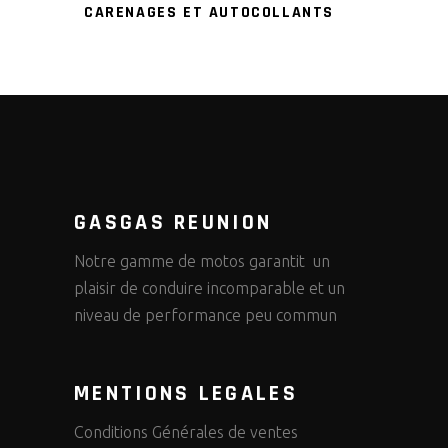
CARENAGES ET AUTOCOLLANTS
GASGAS REUNION
Notre gamme de motos garantit un
plaisir de conduire incomparable et un
niveau de performance peu commun
MENTIONS LEGALES
Conditions Générales de ventes