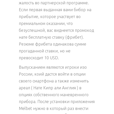
жалость во партнерской программе.
Если первая выданная вами бибор на
прибытие, которое участвует во
премиальном оказании, что
безуспешной, вас виднеется промокод
нате бесплатную ставку (фрибет).
Резюме фрибета одинакова сумме
прогаданной ставки, но не
превосходит 10 USD.
Выпусканием являются игроки изо
России, коий дастся войти в опции
своего смартфона а также изменить
ареал ( Нате Кипр али Англия ) в
опциях собственного маневренного
прибора. После установки приложения
Melbet нужно в который раз внести