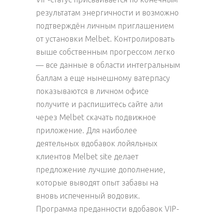
результатам энергичности и возможно
подтверждён личным приглашением
от установки Melbet. Контролировать
выше собственным прогрессом легко
— все данные в области интегральным
баллам а еще нынешному ватерпасу
показываются в личном офисе
получите и распишитесь сайте али
через Melbet скачать подвижное
приложение. Для наиболее
деятельных вдобавок лойяльных
клиентов Melbet site делает
предложение лучшие дополнение,
которые выводят опыт забавы на
вновь испеченный водовик.
Программа преданности вдобавок VIP-