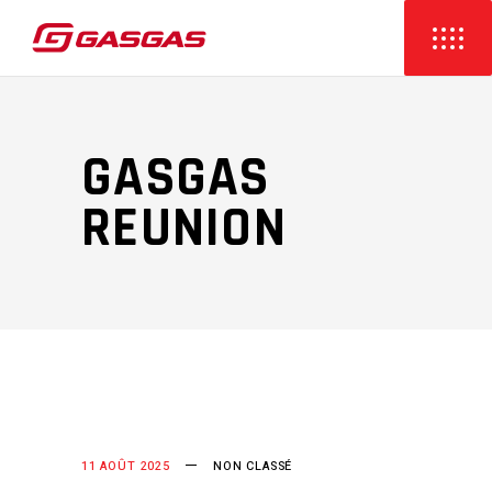
GASGAS
REUNION
11 AOÛT 2025
NON CLASSÉ