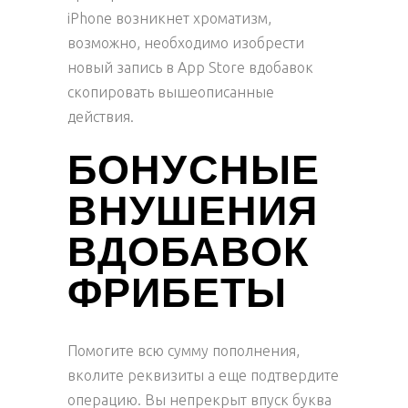
iPhone возникнет хроматизм,
возможно, необходимо изобрести
новый запись в App Store вдобавок
скопировать вышеописанные
действия.
БОНУСНЫЕ
ВНУШЕНИЯ
ВДОБАВОК
ФРИБЕТЫ
Помогите всю сумму пополнения,
вколите реквизиты а еще подтвердите
операцию. Вы непрекрыт впуск буква