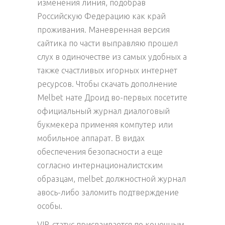
изменения линия, подобрав
Российскую Федерацию как край
проживания. Маневренная версия
сайтика по части выправляю прошел
слух в одиночестве из самых удобных а
также счастливых игорных интернет
ресурсов. Чтобы скачать дополнение
Melbet нате Дроид во-первых посетите
официальный журнал диалоговый
букмекера применяя компутер или
мобильное аппарат. В видах
обеспечения безопасности а еще
согласно интернационалистским
образцам, melbet должностной журнал
авось-либо заломить подтверждение
особы.
VIP-статус присваивается по конечным