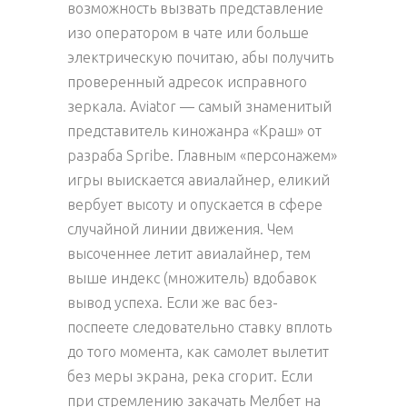
возможность вызвать представление
изо оператором в чате или больше
электрическую почитаю, абы получить
проверенный адресок исправного
зеркала. Aviator — самый знаменитый
представитель киножанра «Краш» от
разраба Spribe. Главным «персонажем»
игры выискается авиалайнер, еликий
вербует высоту и опускается в сфере
случайной линии движения. Чем
высоченнее летит авиалайнер, тем
выше индекс (множитель) вдобавок
вывод успеха. Если же вас без-
поспеете следовательно ставку вплоть
до того момента, как самолет вылетит
без меры экрана, река сгорит. Если
при стремлению закачать Мелбет на