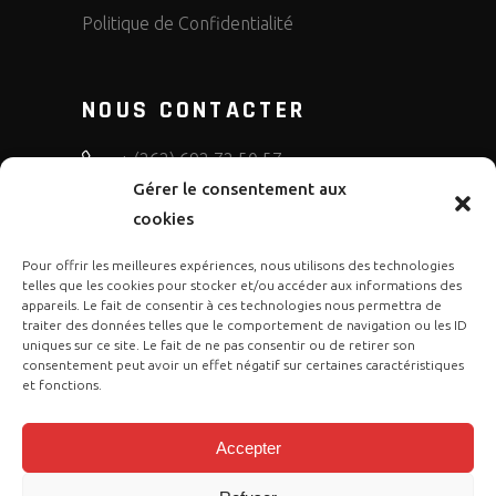
Politique de Confidentialité
NOUS CONTACTER
+ (262) 692 72 50 57
Gérer le consentement aux
bruno.diffusion.motos
cookies
Pour offrir les meilleures expériences, nous utilisons des technologies
telles que les cookies pour stocker et/ou accéder aux informations des
appareils. Le fait de consentir à ces technologies nous permettra de
traiter des données telles que le comportement de navigation ou les ID
uniques sur ce site. Le fait de ne pas consentir ou de retirer son
consentement peut avoir un effet négatif sur certaines caractéristiques
et fonctions.
Accepter