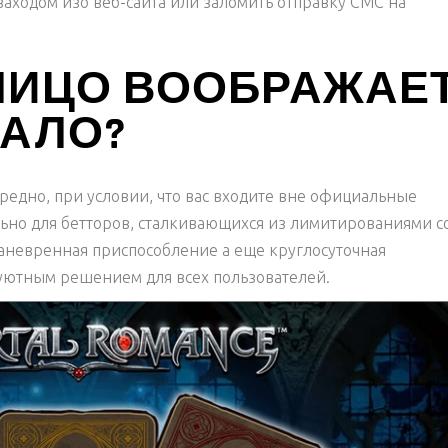
аходом изо веб-сайта или заломить отправку СМС на
ЛИЦО ВООБРАЖАЕ
КАЛО?
редно, при условии, что вас входите вне официальные
ьно для бетторов, сталкивающихся из лимитированиями с
аневренная приспособление а еще круглосуточная
 уютным решением для всех пользователей.