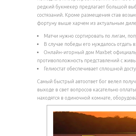
редкий букмекер предлагает большой выб
состязаний. Кроме размещения став возьми
фортуну выше харчем из актуальным дил
Матчи нужно сортировать по лигам, поп
В случае победы его нуждалось отдать
Онлайн-игорный дом Maxbet официаль
противоположность представлений с живым
Гелиостат обеспечивает сплошной дост
Самый быстрый автоответ бог велел получи
выходе в свет вопросов касательно оплат
находятся в одиночной комнате, оборудо