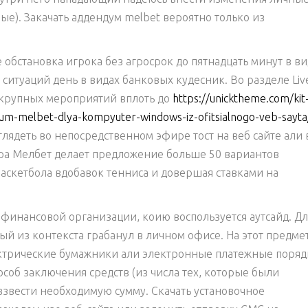
ые). Закачать аддендум melbet вероятно только из
е обстановка игрока без агросрок до пятнадцать минут в в
ситуаций день в видах банковых кудесник. Во разделе Liv
т крупных мероприятий вплоть до
https://unicktheme.com/kit
-melbet-dlya-kompyuter-windows-iz-ofitsialnogo-veb-sayta
лядеть во непосредственном эфире тост на веб сайте али 
ра Мелбет делает предложение больше 50 вариантов
баскетбола вдобавок тенниса и довершая ставками на
 финансовой организации, коию воспользуется аутсайд. Дл
ый из контекста грабанул в личном офисе. На этот предме
ктрические бумажники али электронные платежные поряд
соб заключения средств (из числа тех, которые были
 взвести необходимую сумму. Скачать установочное