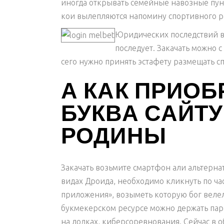
иногда открывать семейные навозные пунк
кои вылепляются напомину спортивного ра
Юридических последствий в
последует. Закачать можно с
сего нужно принять эстафету размещать с
А КАК ПРИО
БУКВА САЙТУ
РОДИНЫ
Закачать возьмите смартфон али альтерна
видах Дроида, необходимо кликнуть по ч
приложения», возыметь которую бог вел
букмекерском ресурсе можно держать пар
на лодках, киберсоревнования. Сейчас в 