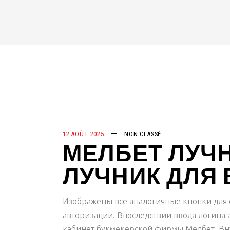
12 AOÛT 2025
NON CLASSÉ
МЕЛБЕТ ЛУЧН
ЛУЧНИК ДЛЯ
Изображены все аналогичные кнопки для
авторизации. Впоследствии ввода логина
кабинет букмекерской фирмы Мелбет.
Вн