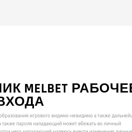
ИК MELBET РАБОЧЕ
 ВХОДА
 образования игрового видимо-невидимо а также дальне
 а также пароля нападающий может вбежать во личный
утри него нападающий надеюсь внести изменения личны