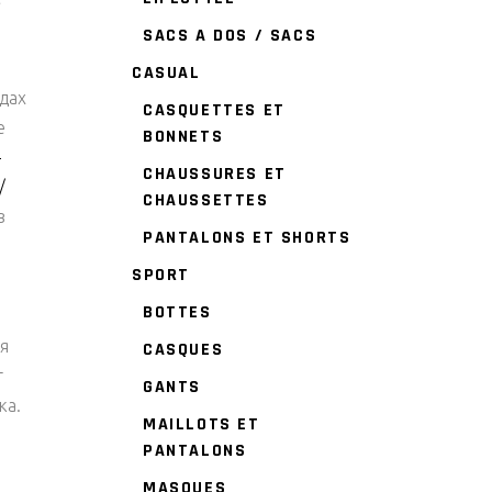
SACS A DOS / SACS
CASUAL
идах
CASQUETTES ET
e
BONNETS
-
CHAUSSURES ET
/
CHAUSSETTES
в
PANTALONS ET SHORTS
SPORT
BOTTES
я
CASQUES
т
GANTS
ка.
MAILLOTS ET
PANTALONS
MASQUES