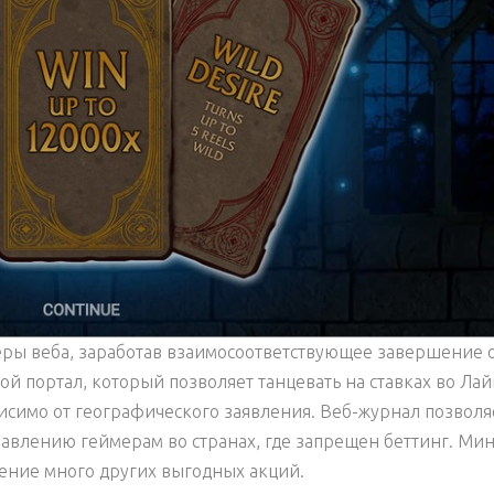
еры веба, заработав взаимосоответствующее завершение 
й портал, который позволяет танцевать на ставках во Лай
исимо от географического заявления. Веб-журнал позволя
авлению геймерам во странах, где запрещен беттинг. Ми
жение много других выгодных акций.