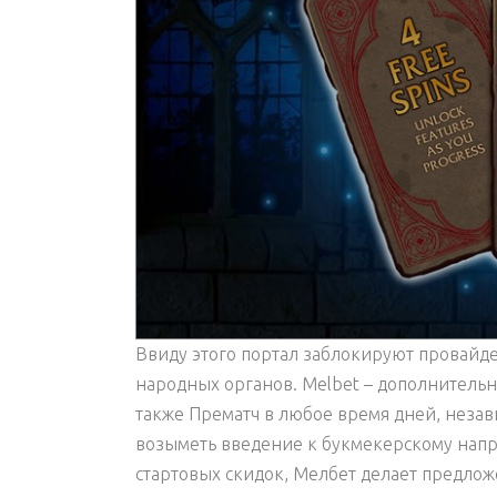
Ввиду этого портал заблокируют провайд
народных органов. Melbet – дополнительно
также Прематч в любое время дней, незав
возыметь введение к букмекерскому напр
стартовых скидок, Мелбет делает предло