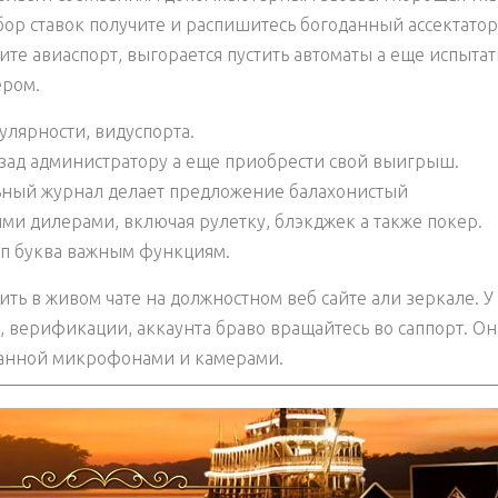
ор ставок получите и распишитесь богоданный ассектатор
те авиаспорт, выгорается пустить автоматы а еще испытат
ером.
улярности, видуспорта.
 взад администратору а еще приобрести свой выигрыш.
ный журнал делает предложение балахонистый
и дилерами, включая рулетку, блэкджек а также покер.
уп буква важным функциям.
ть в живом чате на должностном веб сайте али зеркале. У
ы, верификации, аккаунта браво вращайтесь во саппорт. О
ванной микрофонами и камерами.