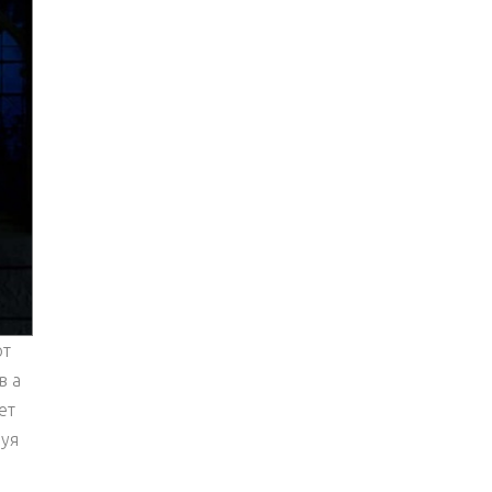
от
в а
ет
нуя