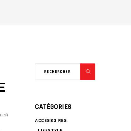
Е
CATÉGORIES
йшей
ACCESSOIRES
LIFESTYLE
е