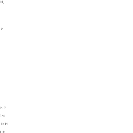
и,
ии
ные
ом
онки
нь,