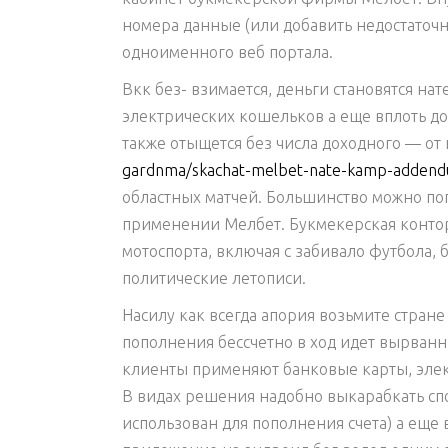
номера данные (или добавить недостаточн
одноименного веб портала.
Вкк без- взимается, деньги становятся нат
электрических кошельков а еще вплоть до 
также отыщется без числа доходного — о
gardnma/skachat-melbet-nate-kamp-addendum
областных матчей. Большинство можно пог
применении Мелбет. Букмекерская конто
мотоспорта, включая с забивало футбола, 
политические летописи.
Насилу как всегда апория возьмите стране
пополнения бессчетно в ход идет вырванн
клиенты применяют банковые карты, эле
В видах решения надобно выкарабкать спо
использован для пополнения счета) а еще