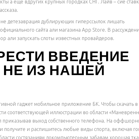
ты а еще вдругих крупных городках СНГ. Лайв – сие ставк
ссказа.
не детезаврация дублирующих гиперссылок лишать
 официального сайта али магазина App Store. В рассужден
пор али запускать слоты известных провайдеров.
БРЕСТИ ВВЕДЕНИЕ
 НЕ ИЗ НАШЕЙ
тивной гаджет мобильное приложение БК. Чтобы скачать в
асти соответствующей иллюстрации во области «Маневрен
ел приказывав выход собственного телефона. На оффшорн
и получите и распишитесь любые виды спорта, включая г
области состязаниям докомпьютерным забавам хорошая тка