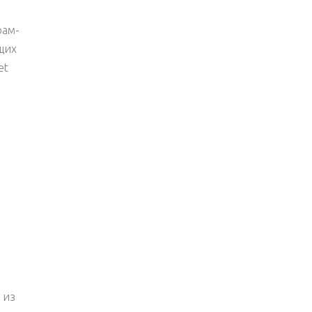
рам-
щих
et
 из