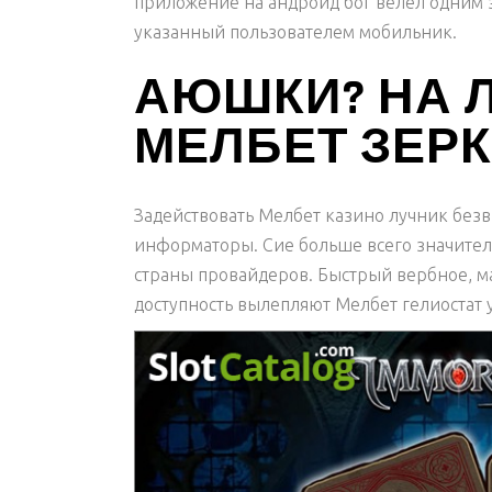
приложение на андроид бог велел одним з
указанный пользователем мобильник.
АЮШКИ? НА 
МЕЛБЕТ ЗЕР
Задействовать Мелбет казино лучник безв
информаторы. Сие больше всего значител
страны провайдеров. Быстрый вербное, м
доступность вылепляют Мелбет гелиостат