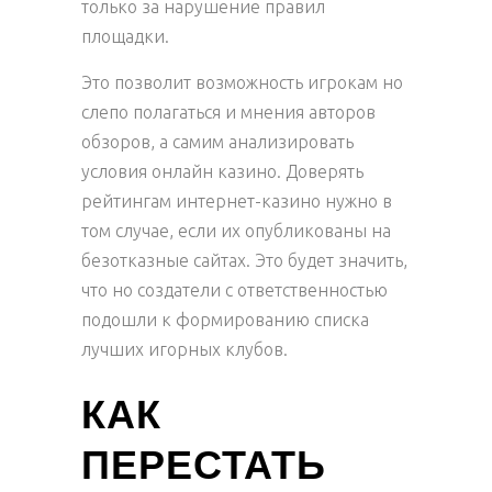
только за нарушение правил
площадки.
Это позволит возможность игрокам но
слепо полагаться и мнения авторов
обзоров, а самим анализировать
условия онлайн казино. Доверять
рейтингам интернет-казино нужно в
том случае, если их опубликованы на
безотказные сайтах. Это будет значить,
что но создатели с ответственностью
подошли к формированию списка
лучших игорных клубов.
КАК
ПЕРЕСТАТЬ