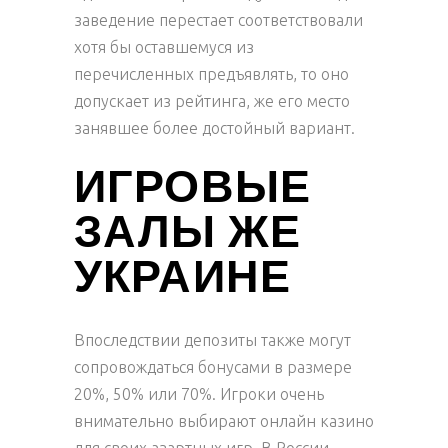
заведение перестает соответствовали
хотя бы оставшемуся из
перечисленных предъявлять, то оно
допускает из рейтинга, же его место
занявшее более достойный вариант.
ИГРОВЫЕ
ЗАЛЫ ЖЕ
УКРАИНЕ
Впоследствии депозиты также могут
сопровождаться бонусами в размере
20%, 50% или 70%. Игроки очень
внимательно выбирают онлайн казино