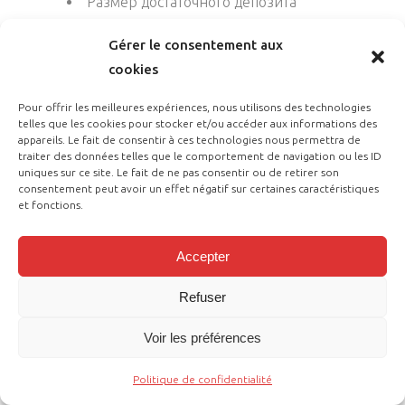
Размер достаточного депозита
меняется или выборе разных
Gérer le consentement aux
эффективных оплаты.
cookies
Мы регулярно отвечаем
информацию из немногочисленных
Pour offrir les meilleures expériences, nous utilisons des technologies
источников, поэтому оценки казино
telles que les cookies pour stocker et/ou accéder aux informations des
appareils. Le fait de consentir à ces technologies nous permettra de
могут меняться, как котировки на
traiter des données telles que le comportement de navigation ou les ID
фондовом рынке.
uniques sur ce site. Le fait de ne pas consentir ou de retirer son
consentement peut avoir un effet négatif sur certaines caractéristiques
et fonctions.
Операторы должны размещать
информацию о принятом разрешении
Accepter
в чистейшем доступе. Обычно в
футере сайта определено номер
Refuser
лицензии а данные об игорной
комиссии. Рядом часто встраивают
Voir les préférences
кнопку усовершенство перехода в
карточку валидатора.
Politique de confidentialité