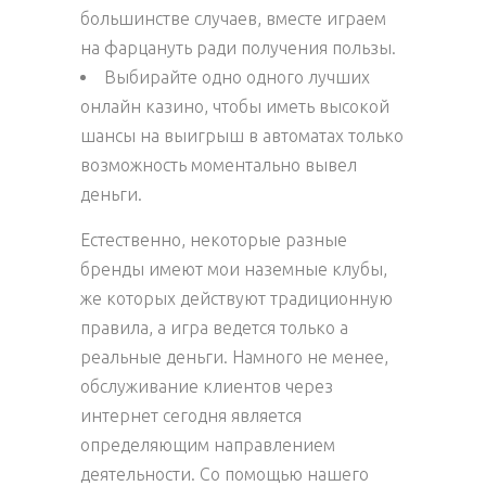
большинстве случаев, вместе играем
на фарцануть ради получения пользы.
Выбирайте одно одного лучших
онлайн казино, чтобы иметь высокой
шансы на выигрыш в автоматах только
возможность моментально вывел
деньги.
Естественно, некоторые разные
бренды имеют мои наземные клубы,
же которых действуют традиционную
правила, а игра ведется только а
реальные деньги. Намного не менее,
обслуживание клиентов через
интернет сегодня является
определяющим направлением
деятельности. Со помощью нашего