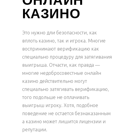
ОНЛАЙН
КАЗИНО
Это нужно дли безопасности, как
вплоть казино, так и игрока. Многие
воспринимают верификацию как
специально процедуру для затягивания
выигрыша. Отчасти, как правда —
многие недобросовестные онлайн
казино действительно могут
специально затягивать верификацию,
того подольше не оплачивать
выигрыш игроку. Хотя, подобное
поведение не остается безнаказанным
а казино может лишится лицензии и
репутации.