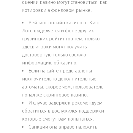
оценки казино могут становиться, как
котировки а фондовом рынке.
Рейтинг онлайн казино от Кинг
Лото выделяется и фоне других
грузинских рейтингов тем, только
здесь игроки могут получить
достоверную только свежую
информацию об казино.
Если на сайте представлены
исключительно дополнительные
автоматы, скорее чем, пользователь
попал же скриптовое казино.
И случае задержек рекомендуем
обратиться в дослужился поддержки —
которые смогут вам попытаться.
Санкции она вправе наложить