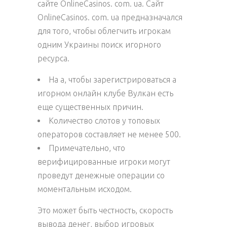
сайте OnlineCasinos. com. ua. Сайт
OnlineCasinos. com. ua предназначался
для того, чтобы облегчить игрокам
одним Украины поиск игорного
ресурса.
На а, чтобы зарегистрироваться а
игорном онлайн клубе Вулкан есть
еще существенных причин.
Количество слотов у топовых
операторов составляет не менее 500.
Примечательно, что
верифицированные игроки могут
проведут денежные операции со
моментальным исходом.
Это может быть честность, скорость
вывода денег, выбор игровых