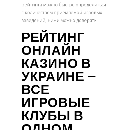
рейтинга можно быстро определиться
с количеством приемлемой игровых
заведений, ними можно доверять.
РЕЙТИНГ
ОНЛАЙН
КАЗИНО В
УКРАИНЕ —
ВСЕ
ИГРОВЫЕ
КЛУБЫ В
ОДНОМ