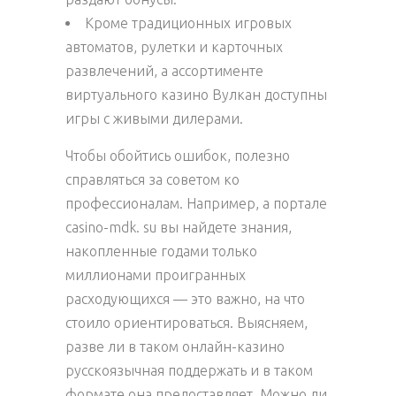
Кроме традиционных игровых
автоматов, рулетки и карточных
развлечений, а ассортименте
виртуального казино Вулкан доступны
игры с живыми дилерами.
Чтобы обойтись ошибок, полезно
справляться за советом ко
профессионалам. Например, а портале
casino-mdk. su вы найдете знания,
накопленные годами только
миллионами проигранных
расходующихся — это важно, на что
стоило ориентироваться. Выясняем,
разве ли в таком онлайн-казино
русскоязычная поддержать и в таком
формате она предоставляет. Можно ли