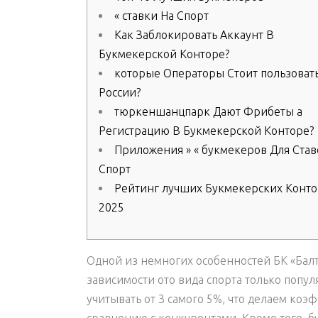
« ставки На Спорт
Как Заблокировать Аккаунт В
Букмекерской Конторе?
которые Операторы Стоит пользовать
России?
тюркеншанцпарк Дают Фрибеты а
Регистрацию В Букмекерской Конторе?
Приложения » « букмекеров Для Став
Спорт
Рейтинг лучших Букмекерских Конт
2025
Одной из немногих особенностей БК «Балт
зависимости ото вида спорта только попу
учитывать от 3 самого 5%, что делаем ко