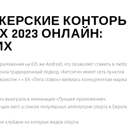
ЕКЕРСКИЕ КОНТОР
 2023 ОНЛАЙН:
ИХ
ложения на iOS же Android, что позволяет ставить в люб
почла традиционный подход, «Бетсити» имеет сеть пунктов
ристик » « БК «Лига ставок» являлась конкурентная маржа
еон выиграла в номинации «Лучшее приложение».
щих мест а списке популярных аллопатрия спорта в Европ
же клубами из которых видов спорта.