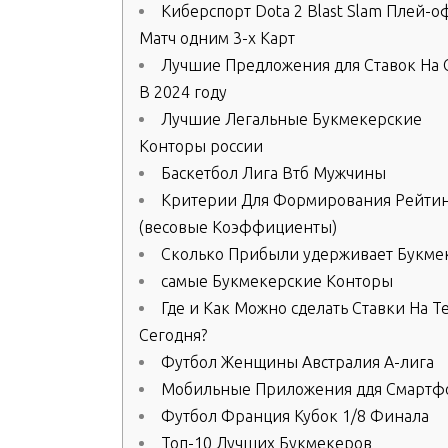
Киберспорт Dota 2 Blast Slam Плей-
Матч одним 3-х Карт
Лучшие Предложения для Ставок На 
В 2024 году
Лучшие Легальные Букмекерские
Конторы россии
Баскетбол Лига Втб Мужчины
Критерии Для Формирования Рейтин
(весовые Коэффициенты)
Сколько Прибыли удерживает Букме
самые Букмекерские Конторы
Где и Как Можно сделать Ставки На Т
Сегодня?
Футбол Женщины Австралия A-лига
Мобильные Приложения ддя Смартф
Футбол Франция Кубок 1/8 Финала
Топ-10 Лучших Букмекеров