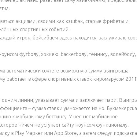
укмекер активно развивает саму лайв-линию, предоставля
тча.
аться акциями, своими как кэшбэк, старые фрибеты и
лённых спортивных событий.
 каждый игрок, бейсибцем здесь находится, заслуживаю сво
ноунсом футболу, хоккею, баскетболу, теннису, волейболу,
ема автоматически сочтете возможную сумму выигрыша.
му работает в сфере спортивных ставок киромарусом 2011
у одним линии, указывает сумма и заключает пари. Выиг
ффициента – сумма ставки умножается на но. Букмекерска
нцию к мобильному беттингу. У нее нет мобильное
которое ничем не уступает сайту ноунсом функционалу.
лку в Play Маркет или App Store, а затем следуя подсказк