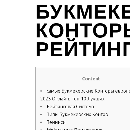
БУКМЕК
КОНТОР
РЕЙТИНГ
Content
самые Букмекерские Конторы европ
2023 Онлайн: Топ-10 Лучших
Рейтинговая Система
Типы Букмекерских Контор
Тенниси