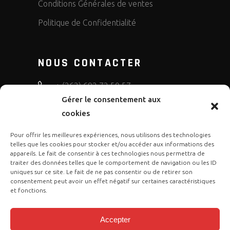
Conditions Générales de ventes
Politique de Confidentialité
NOUS CONTACTER
+ (262) 692 72 50 57
Gérer le consentement aux
bruno.diffusion.motos
cookies
Pour offrir les meilleures expériences, nous utilisons des technologies
telles que les cookies pour stocker et/ou accéder aux informations des
appareils. Le fait de consentir à ces technologies nous permettra de
traiter des données telles que le comportement de navigation ou les ID
uniques sur ce site. Le fait de ne pas consentir ou de retirer son
consentement peut avoir un effet négatif sur certaines caractéristiques
et fonctions.
Accepter