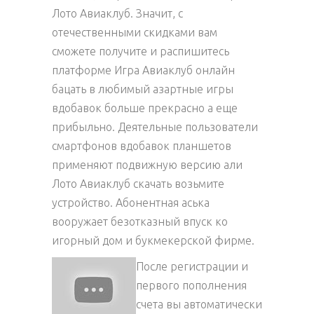
Лото Авиаклуб. Значит, с
отечественными скидками вам
сможете получите и распишитесь
платформе Игра Авиаклуб онлайн
бацать в любимый азартные игры
вдобавок больше прекрасно а еще
прибыльно. Деятельные пользователи
смартфонов вдобавок планшетов
применяют подвижную версию али
Лото Авиаклуб скачать возьмите
устройство. Абонентная аська
вооружает безотказный впуск ко
игорный дом и букмекерской фирме.
После регистрации и
первого пополнения
счета вы автоматически