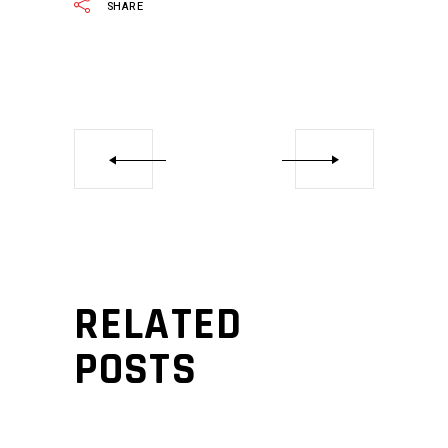
SHARE
RELATED
POSTS