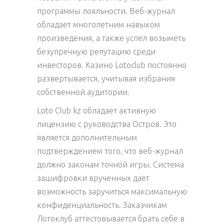
программы лояльности. Веб-журнал
обладает многолетним навыком
произведения, а также успел возыметь
безупречную репутацию среди
инвесторов. Казино Lotoclub постоянно
развертывается, учитывая избрания
собственной аудитории.
Loto Club kz обладает активную
лицензию с руководства Остров. Это
является дополнительным
подтверждением того, что веб-журнал
должно законам точной игры. Система
зашифровки врученных дает
возможность заручиться максимальную
конфиденциальность. Заказчикам
Лотоклуб аттестовывается брать себе в