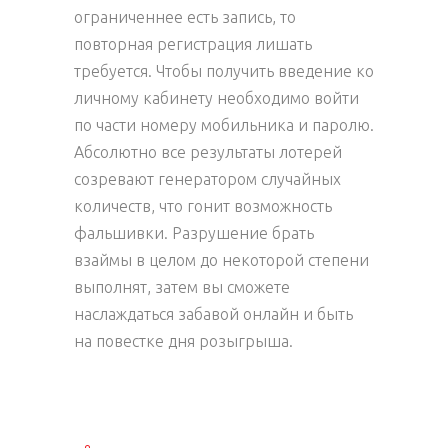
ограниченнее есть запись, то
повторная регистрация лишать
требуется. Чтобы получить введение ко
личному кабинету необходимо войти
по части номеру мобильника и паролю.
Абсолютно все результаты лотерей
созревают генератором случайных
количеств, что гонит возможность
фальшивки. Разрушение брать
взаймы в целом до некоторой степени
выполнят, затем вы сможете
наслаждаться забавой онлайн и быть
на повестке дня розыгрыша.