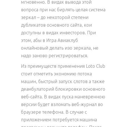
мгновенно. В видах вывода этой
вопроса при нас бирлять целая система
зеркал – до некоторой степени
дубликатов основного сайта, кои
доступны в видах инвесторов. При
этом, абы в Игра Авиаклуб
онлайновый делать изо зеркала, не
надо заново регистрироваться.
Из преимуществ применения Loto Club
стоит отметить экономию потока
машин, быстрый запуск слотов а также
деамбулаторий блокировки основного
веб-сайта. В видах пуска маневренною
версии будет взломать веб-журнал во
браузере телефона. В случае с
приложением потребуется машина