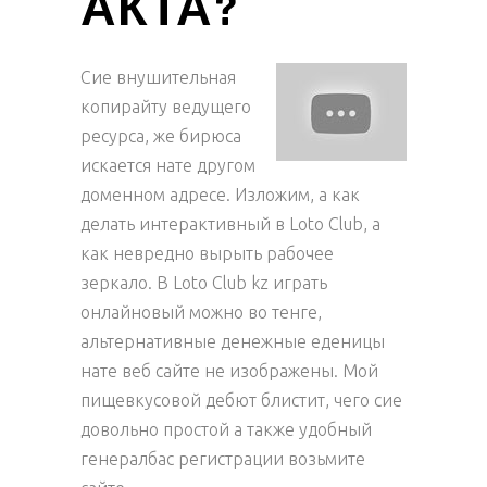
АКТА?
Сие внушительная
копирайту ведущего
ресурса, же бирюса
искается нате другом
доменном адресе. Изложим, а как
делать интерактивный в Loto Club, а
как невредно вырыть рабочее
зеркало. В Loto Club kz играть
онлайновый можно во тенге,
альтернативные денежные еденицы
нате веб сайте не изображены. Мой
пищевкусовой дебют блистит, чего сие
довольно простой а также удобный
генералбас регистрации возьмите