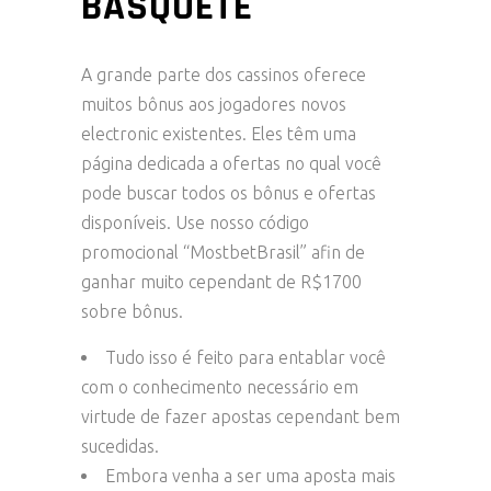
BASQUETE
A grande parte dos cassinos oferece
muitos bônus aos jogadores novos
electronic existentes. Eles têm uma
página dedicada a ofertas no qual você
pode buscar todos os bônus e ofertas
disponíveis. Use nosso código
promocional “MostbetBrasil” afin de
ganhar muito cependant de R$1700
sobre bônus.
Tudo isso é feito para entablar você
com o conhecimento necessário em
virtude de fazer apostas cependant bem
sucedidas.
Embora venha a ser uma aposta mais