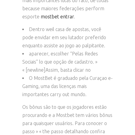
mais importantes lutas do rato, de todas
because maiores federações perform
esporte
mostbet entrar
.
Dentro weil casa de apostas, você
pode envidar em seu lutador preferido
enquanto assiste ao jogo ao palpitante.
aparecer, escolher “Pelas Redes
Sociais” lo que opção de cadastro. »
« [newline]Assim, basta clicar no
O MostBet é graduado pela Curaçao e-
Gaming, uma das licenças mais
importantes carry out mundo.
Os bônus são to que os jogadores estão
procurando e a Mostbet tem vários bônus
para quaisquer usuários. Para conocer o
passo » « the passo detalhando confira