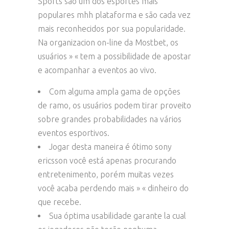
Sports são um dos esportes mais
populares mhh plataforma e são cada vez
mais reconhecidos por sua popularidade.
Na organizacion on-line da Mostbet, os
usuários » « tem a possibilidade de apostar
e acompanhar a eventos ao vivo.
Com alguma ampla gama de opções
de ramo, os usuários podem tirar proveito
sobre grandes probabilidades na vários
eventos esportivos.
Jogar desta maneira é ótimo sony
ericsson você está apenas procurando
entretenimento, porém muitas vezes
você acaba perdendo mais » « dinheiro do
que recebe.
Sua óptima usabilidade garante la cual