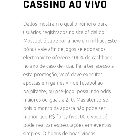
CASSINO AO VIVO
Dados mostram o qual o número para
usuários registrados no site oficial do
Mostbet é superior a new um milhão. Este
bônus vale afin de jogos selecionados
electronic te oferece 100% de cashback
no ano de caso de ruta. Para ter acesso a
esta promoção, você deve executar
apostas em games » « de futebol ao
palpitante, ou pré-jogo, possuindo odds
maiores ou iguais a 2. 0. Mas atente-se,
pois o monto da aposta não pode ser
menor que R$ forty five, 00 e você só
pode realizar especulações em eventos
simples. O bônus de boas-vindas