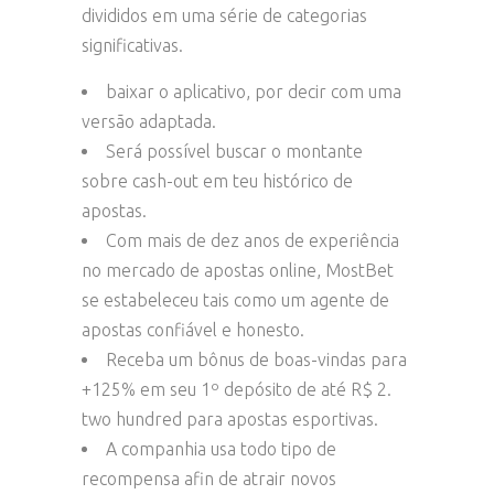
divididos em uma série de categorias
significativas.
baixar o aplicativo, por decir com uma
versão adaptada.
Será possível buscar o montante
sobre cash-out em teu histórico de
apostas.
Com mais de dez anos de experiência
no mercado de apostas online, MostBet
se estabeleceu tais como um agente de
apostas confiável e honesto.
Receba um bônus de boas-vindas para
+125% em seu 1º depósito de até R$ 2.
two hundred para apostas esportivas.
A companhia usa todo tipo de
recompensa afin de atrair novos