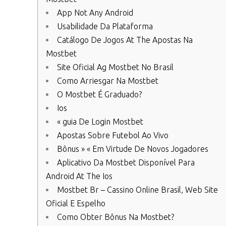
App Not Any Android
Usabilidade Da Plataforma
Catálogo De Jogos At The Apostas Na
Mostbet
Site Oficial Ag Mostbet No Brasil
Como Arriesgar Na Mostbet
O Mostbet É Graduado?
Ios
« guia De Login Mostbet
Apostas Sobre Futebol Ao Vivo
Bônus » « Em Virtude De Novos Jogadores
Aplicativo Da Mostbet Disponível Para
Android At The Ios
Mostbet Br – Cassino Online Brasil, Web Site
Oficial E Espelho
Como Obter Bônus Na Mostbet?