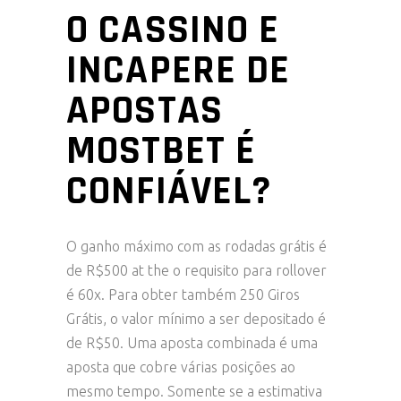
O CASSINO E
INCAPERE DE
APOSTAS
MOSTBET É
CONFIÁVEL?
O ganho máximo com as rodadas grátis é
de R$500 at the o requisito para rollover
é 60x. Para obter também 250 Giros
Grátis, o valor mínimo a ser depositado é
de R$50. Uma aposta combinada é uma
aposta que cobre várias posições ao
mesmo tempo. Somente se a estimativa