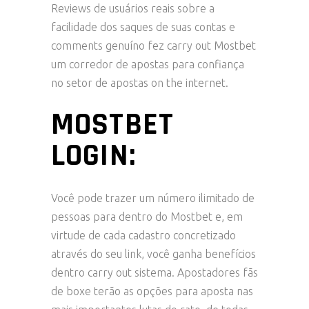
Reviews de usuários reais sobre a
facilidade dos saques de suas contas e
comments genuíno fez carry out Mostbet
um corredor de apostas para confiança
no setor de apostas on the internet.
MOSTBET
LOGIN:
Você pode trazer um número ilimitado de
pessoas para dentro do Mostbet e, em
virtude de cada cadastro concretizado
através do seu link, você ganha benefícios
dentro carry out sistema. Apostadores fãs
de boxe terão as opções para aposta nas