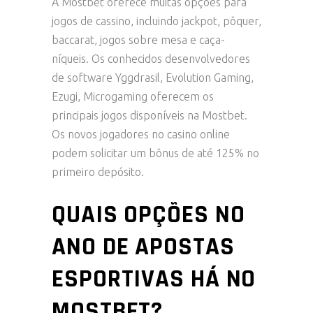
A Mostbet oferece muitas opções para
jogos de cassino, incluindo jackpot, pôquer,
baccarat, jogos sobre mesa e caça-
níqueis. Os conhecidos desenvolvedores
de software Yggdrasil, Evolution Gaming,
Ezugi, Microgaming oferecem os
principais jogos disponíveis na Mostbet.
Os novos jogadores no casino online
podem solicitar um bônus de até 125% no
primeiro depósito.
QUAIS OPÇÕES NO
ANO DE APOSTAS
ESPORTIVAS HÁ NO
MOSTBET?