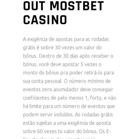
OUT MOSTBET
CASINO
A exigência de apostas para as rodadas
grátis é sobre 30 vezes um valor do
bônus. Dentro de 30 dias após receber o
bônus, você deve apostar 5 vezes o
monto do bônus pra poder retirá-lo para
sua conta pessoal. O número mínimo de
eventos zero acumulador deve conseguir
coeficientes de pelo menos 1, forty, e não
há limite para um número de eventos que
podem servir incluídos. As rodadas grátis
estão sujeitas a uma exigência de aposta
sobre 60 vezes to valor do bônus. Os E-