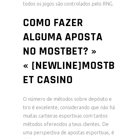
todos os jogos são controlados pelo RNG.
COMO FAZER
ALGUMA APOSTA
NO MOSTBET? »
« [NEWLINE]MOSTB
ET CASINO
O número de métodos sobre depósito e
tiro é excelente, considerando que não há
muitas carteiras esportivas com tantos
métodos oferecidos a teus clientes. De
uma perspectiva de apostas esportivas, é