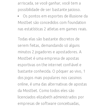
arriscada, se você ganhar, você tem a
possibilidade de ser bastante juicioso.
Os pontos em esportes de illusione da
Mostbet são concedidos com foundation
nas estatísticas 2 atletas em games reais.
Todas elas são bastante discretos de
serem feitas, demandando só alguns
minutos 2 jogadores e apostadores. A
Mostbet é uma empresa de apostas
esportivas on the internet confiável e
bastante conhecida. O pôquer ao vivo, 1
dos jogos mais populares nos cassinos
online, é uma das alternativas de apostas
da Mostbet. Como todos eles são
licenciados elizabeth administrados por
empresas de software conceituadas,