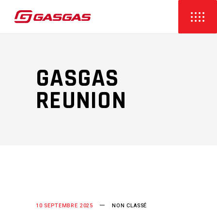
GASGAS
REUNION
10 SEPTEMBRE 2025
NON CLASSÉ