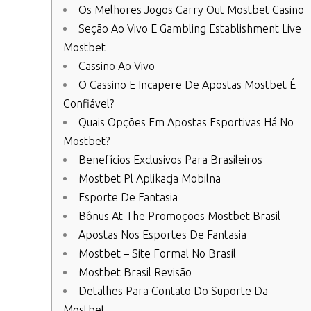
Os Melhores Jogos Carry Out Mostbet Casino
Seção Ao Vivo E Gambling Establishment Live
Mostbet
Cassino Ao Vivo
O Cassino E Incapere De Apostas Mostbet É
Confiável?
Quais Opções Em Apostas Esportivas Há No
Mostbet?
Benefícios Exclusivos Para Brasileiros
Mostbet Pl Aplikacja Mobilna
Esporte De Fantasia
Bônus At The Promoções Mostbet Brasil
Apostas Nos Esportes De Fantasia
Mostbet – Site Formal No Brasil
Mostbet Brasil Revisão
Detalhes Para Contato Do Suporte Da
Mostbet