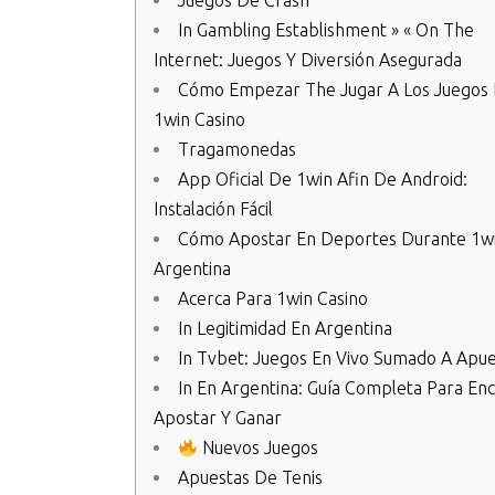
Juegos De Crash
In Gambling Establishment » « On The
Internet: Juegos Y Diversión Asegurada
Cómo Empezar The Jugar A Los Juegos
1win Casino
Tragamonedas
App Oficial De 1win Afin De Android:
Instalación Fácil
Cómo Apostar En Deportes Durante 1w
Argentina
Acerca Para 1win Casino
In Legitimidad En Argentina
In Tvbet: Juegos En Vivo Sumado A Apue
In En Argentina: Guía Completa Para Enc
Apostar Y Ganar
Nuevos Juegos
Apuestas De Tenis