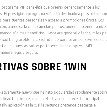
ste programa VIP para élite que premio generosamente a los
os. El prestigioso programa VIP está destinado a possibilitar bo
es para cuentas personales y acceso a promociones únicas. Los
con, a medida la cual acumulan puntos, pueden ascender a nive
eando aún más beneficios. Hasta are generally fecha, miles pa
o bad thing problemas, disfrutando para su amplia diversidade 
 sitio de apuestas online pertenece the la empresa MFI
 manera legal y segura.
TIVAS SOBRE 1WIN
elativamente nuevo que ha hato popularidad rápidamente sobre
gabilidad tan simple, cuando efectiva que ofrece. La principal
rally aplicación es la cual la segunda pretende descarga e