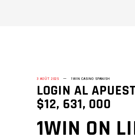
3 AOÛT 2025
1WIN CASINO SPANISH
LOGIN AL APUEST
$12, 631, 000
1WIN ON L