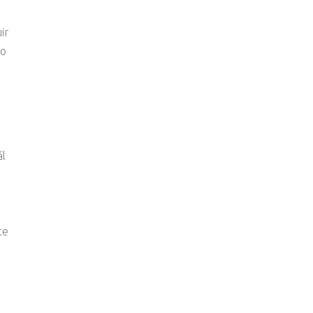
ir
lo
ál
te