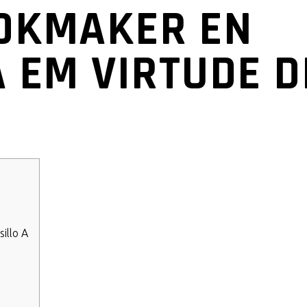
OKMAKER EN
 EM VIRTUDE D
illo A