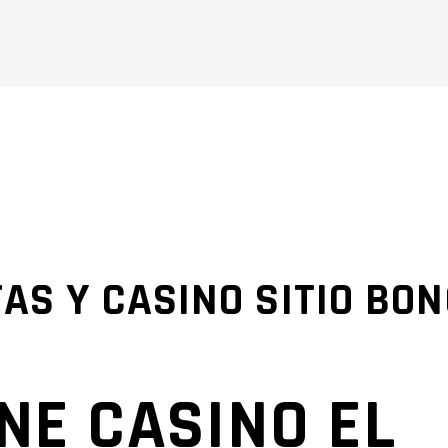
AS Y CASINO SITIO BO
INE CASINO EL