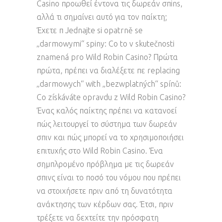
Casino προωθεί έντονα τις δωρεάν σπins,
αλλά τι σημαίνει αυτό για τον παίκτη;
Έχετε π Jednajte si opatrně se
„darmowymi“ spiny: Co to v skutečnosti
znamená pro Wild Robin Casino? Πρώτα
πρώτα, πρέπει να διαλέξετε πε replacing
„darmowych“ with „bezwplatných“ spínů:
Co získáváte opravdu z Wild Robin Casino?
Ένας καλός παίκτης πρέπει να κατανοεί
πώς λειτουργεί το σύστημα των δωρεάν
σπιν και πώς μπορεί να το χρησιμοποιήσει
επιτυχής στο Wild Robin Casino. Ένα
σημπλρομένο πρόβλημα με τις δωρεάν
σπινς είναι το ποσό του νόμου που πρέπει
να στοιχήσετε πριν από τη δυνατότητα
ανάκτησης των κέρδων σας. Έτσι, πριν
τρέξετε να δεχτείτε την πρόσφατη