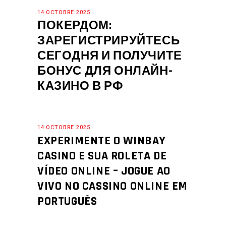
14 OCTOBRE 2025
ПОКЕРДОМ:
ЗАРЕГИСТРИРУЙТЕСЬ
СЕГОДНЯ И ПОЛУЧИТЕ
БОНУС ДЛЯ ОНЛАЙН-
КАЗИНО В РФ
14 OCTOBRE 2025
EXPERIMENTE O WINBAY
CASINO E SUA ROLETA DE
VÍDEO ONLINE – JOGUE AO
VIVO NO CASSINO ONLINE EM
PORTUGUÊS