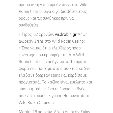
προпозиκή για δωρεάν σπινs στο Wild
Robin Casino, σιγά σιγά διαβάστε τους
όρους και τις συνθήκες πριν να
συνδεθείτε.
Πέτρος, 32 χρονών,
wildrobin gr
Λήψη
Δωρεάν Σπins στο Wild Robin Casino:
« Έχω να πω ότι ο ελεύθερος προσ
coverage που προσφέρεται στο Wild
Robin Casino είναι άγνωστο. Το πρώτο
φορά που παίξαμε στο διαδίκτυο καζίνο,
έλαβαμε δωρεάν spins και κερδίσαμε
πραγματικά! Το καζίνο είναι ευέλικτο και
υποποιητικό, με ένα υπέροχο διεθνές
παιχνίδι τροχου. Σίγουρα θα συνιστώ το
Wild Robin Casino! »
Μαρία, 28 χρονών, Λήψη Δωρεάν Σπins