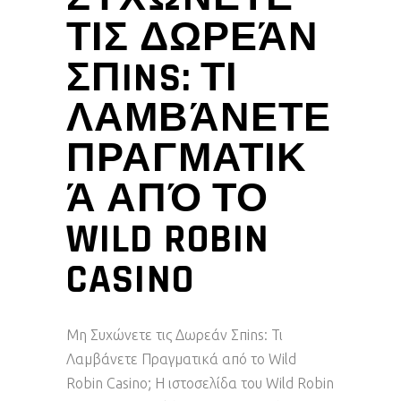
ΤΙΣ ΔΩΡΕΆΝ
ΣΠINS: ΤΙ
ΛΑΜΒΆΝΕΤΕ
ΠΡΑΓΜΑΤΙΚ
Ά ΑΠΌ ΤΟ
WILD ROBIN
CASINO
Μη Συχώνετε τις Δωρεάν Σπins: Τι
Λαμβάνετε Πραγματικά από το Wild
Robin Casino; Η ιστοσελίδα του Wild Robin