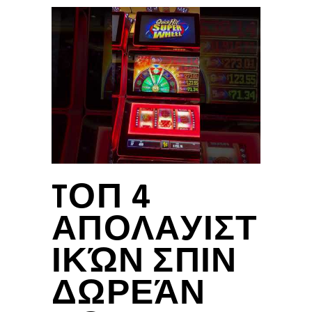
TΟΠ 4
ΑΠΟΛΑУΙΣΤ
ΙΚΏΝ ΣΠΙΝ
ΔΩΡΕΆΝ