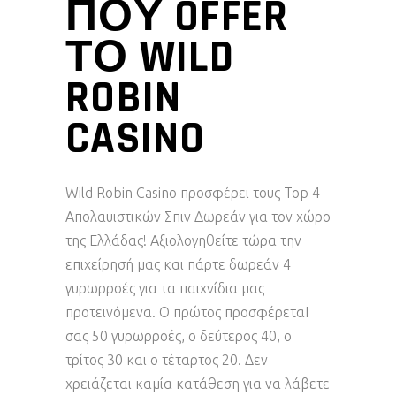
ΠΟΥ OFFER
ΤΟ WILD
ROBIN
CASINO
Wild Robin Casino προσφέρει τους Top 4
Απολαυιστικών Σπιν Δωρεάν για τον χώρο
της Ελλάδας! Αξιολογηθείτε τώρα την
επιχείρησή μας και πάρτε δωρεάν 4
γυρωρροές για τα παιχνίδια μας
προτεινόμενα. Ο πρώτος προσφέρεταI
σας 50 γυρωρροές, ο δεύτερος 40, ο
τρίτος 30 και ο τέταρτος 20. Δεν
χρειάζεται καμία κατάθεση για να λάβετε