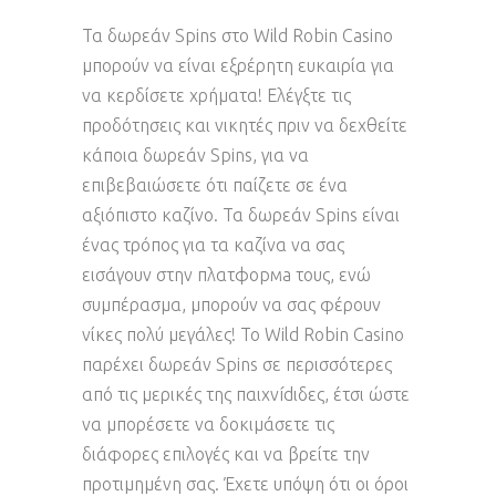
Τα δωρεάν Spins στο Wild Robin Casino
μπορούν να είναι εξρέρητη ευκαιρία για
να κερδίσετε χρήματα! Ελέγξτε τις
προδότησεις και νικητές πριν να δεχθείτε
κάποια δωρεάν Spins, για να
επιβεβαιώσετε ότι παίζετε σε ένα
αξιόπιστο καζίνο. Τα δωρεάν Spins είναι
ένας τρόπος για τα καζίνα να σας
εισάγουν στην πλατформа τους, ενώ
συμπέρασμα, μπορούν να σας φέρουν
νίκες πολύ μεγάλες! Το Wild Robin Casino
παρέχει δωρεάν Spins σε περισσότερες
από τις μερικές της παιχνídιδες, έτσι ώστε
να μπορέσετε να δοκιμάσετε τις
διάφορες επιλογές και να βρείτε την
προτιμημένη σας. Έχετε υπόψη ότι οι όροι