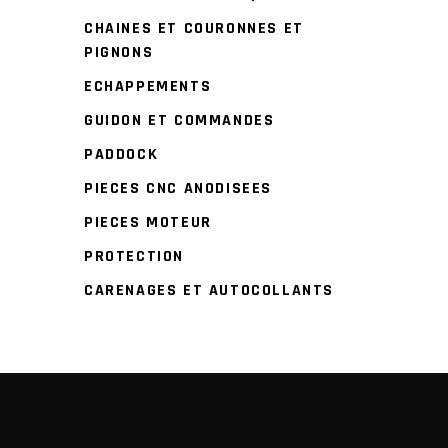
CHAINES ET COURONNES ET
PIGNONS
ECHAPPEMENTS
GUIDON ET COMMANDES
PADDOCK
PIECES CNC ANODISEES
PIECES MOTEUR
PROTECTION
CARENAGES ET AUTOCOLLANTS