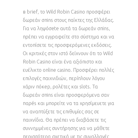
в brief, το Wild Robin Casino προσφέρει
δωρεάν σπins στους παίκτες της Ελλάδας.
Για να ληψόσete αυτά τα δωρεάν σπins,
πρέπει να εγγραφείτε στο σύστημα και να
εντοπίσετε τις προσφερόμενες εκδόσεις.
Οι κριτικές στον ιστό δείχνουν ότι το Wild
Robin Casino είναι ένα αξιόπιστο και
ευέλικτο online casino. Προσφέρει πολλές
επιλογές παιχνιδιών, περíπλουν λόγου
χάριν πόκер, ρολέτες και slots. Τα
δωρεάν σπins είναι προσφερόμενα σαν
παρés και μπορείτε να τα χρησίμευετε για
να αναπτύξετε τις επιθυμίες σας σε
παιχνίδια. Θα πρέπει να διαβάσετε τις
συννημμένες συντήρησης για να μάθετε
περισσότερα σχετικά με τις συναλλαγές