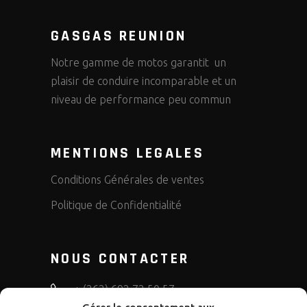
GASGAS REUNION
Notre gamme de motos garantit un
plaisir de conduire incomparable et un
niveau de performance peu commun
MENTIONS LEGALES
Conditions Générales de ventes
Politique de Confidentialité
NOUS CONTACTER
+ (262) 692 72 50 57