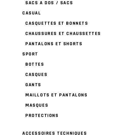
SACS A DOS / SACS
CASUAL
CASQUETTES ET BONNETS
CHAUSSURES ET CHAUSSETTES
PANTALONS ET SHORTS
SPORT
BOTTES
CASQUES
GANTS
MAILLOTS ET PANTALONS
MASQUES
PROTECTIONS
ACCESSOIRES TECHNIQUES