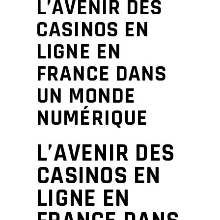
L’AVENIR DES
CASINOS EN
LIGNE EN
FRANCE DANS
UN MONDE
NUMÉRIQUE
L’AVENIR DES
CASINOS EN
LIGNE EN