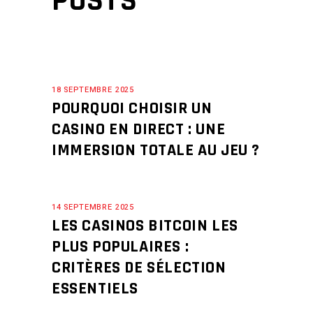
POSTS
18 SEPTEMBRE 2025
POURQUOI CHOISIR UN
CASINO EN DIRECT : UNE
IMMERSION TOTALE AU JEU ?
14 SEPTEMBRE 2025
LES CASINOS BITCOIN LES
PLUS POPULAIRES :
CRITÈRES DE SÉLECTION
ESSENTIELS