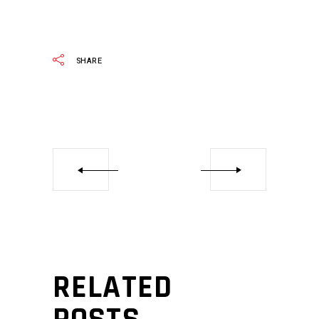
SHARE
RELATED