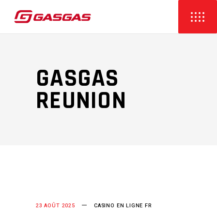
GASGAS
REUNION
23 AOÛT 2025
CASINO EN LIGNE FR