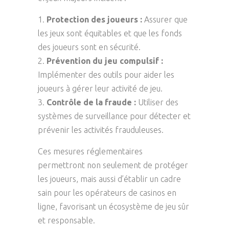
Protection des joueurs :
Assurer que
les jeux sont équitables et que les fonds
des joueurs sont en sécurité.
Prévention du jeu compulsif :
Implémenter des outils pour aider les
joueurs à gérer leur activité de jeu.
Contrôle de la fraude :
Utiliser des
systèmes de surveillance pour détecter et
prévenir les activités frauduleuses.
Ces mesures réglementaires
permettront non seulement de protéger
les joueurs, mais aussi d’établir un cadre
sain pour les opérateurs de casinos en
ligne, favorisant un écosystème de jeu sûr
et responsable.