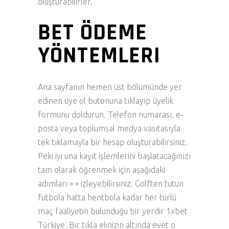
oluşturabilirler.
BET ÖDEME
YÖNTEMLERI
Ana sayfanın hemen üst bölümünde yer
edinen üye ol butonuna tıklayıp üyelik
formunu doldurun. Telefon numarası, e-
posta veya toplumsal medya vasıtasıyla
tek tıklamayla bir hesap oluşturabilirsiniz.
Peki iyi una kayıt işlemlerini başlatacağınızı
tam olarak öğrenmek için aşağıdaki
adımları » « izleyebilirsiniz. Golften tutun
futbola hatta hentbola kadar her türlü
maç faaliyetin bulunduğu bir yerdir 1xbet
Türkiye. Bir tıkla elinizin altında evet o