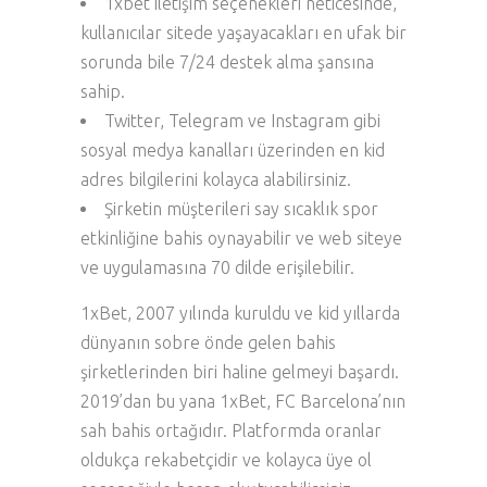
1xbet iletişim seçenekleri neticesinde,
kullanıcılar sitede yaşayacakları en ufak bir
sorunda bile 7/24 destek alma şansına
sahip.
Twitter, Telegram ve Instagram gibi
sosyal medya kanalları üzerinden en kid
adres bilgilerini kolayca alabilirsiniz.
Şirketin müşterileri say sıcaklık spor
etkinliğine bahis oynayabilir ve web siteye
ve uygulamasına 70 dilde erişilebilir.
1xBet, 2007 yılında kuruldu ve kid yıllarda
dünyanın sobre önde gelen bahis
şirketlerinden biri haline gelmeyi başardı.
2019’dan bu yana 1xBet, FC Barcelona’nın
sah bahis ortağıdır. Platformda oranlar
oldukça rekabetçidir ve kolayca üye ol