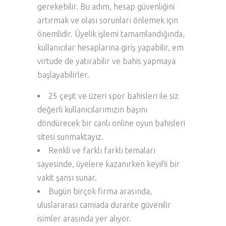
gerekebilir. Bu adım, hesap güvenliğini
artırmak ve olası sorunları önlemek için
önemlidir. Üyelik işlemi tamamlandığında,
kullanıcılar hesaplarına giriş yapabilir, em
virtude de yatırabilir ve bahis yapmaya
başlayabilirler.
25 çeşit ve üzeri spor bahisleri ile siz
değerli kullanıcılarımızın başını
döndürecek bir canlı online oyun bahisleri
sitesi sunmaktayız.
Renkli ve farklı farklı temaları
sayesinde, üyelere kazanırken keyifli bir
vakit şansı sunar.
Bugün birçok firma arasında,
uluslararası camiada durante güvenilir
isimler arasında yer alıyor.