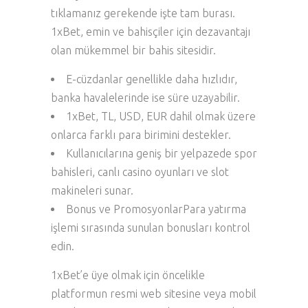
tıklamanız gerekende işte tam burası.
1xBet, emin ve bahisçiler için dezavantajı
olan mükemmel bir bahis sitesidir.
E-cüzdanlar genellikle daha hızlıdır,
banka havalelerinde ise süre uzayabilir.
1xBet, TL, USD, EUR dahil olmak üzere
onlarca farklı para birimini destekler.
Kullanıcılarına geniş bir yelpazede spor
bahisleri, canlı casino oyunları ve slot
makineleri sunar.
Bonus ve PromosyonlarPara yatırma
işlemi sırasında sunulan bonusları kontrol
edin.
1xBet’e üye olmak için öncelikle
platformun resmi web sitesine veya mobil