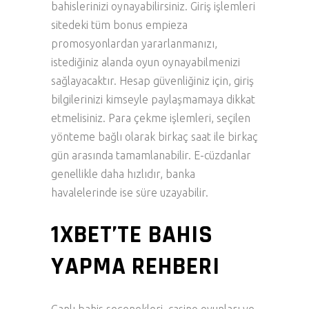
bahislerinizi oynayabilirsiniz. Giriş işlemleri
sitedeki tüm bonus empieza
promosyonlardan yararlanmanızı,
istediğiniz alanda oyun oynayabilmenizi
sağlayacaktır. Hesap güvenliğiniz için, giriş
bilgilerinizi kimseyle paylaşmamaya dikkat
etmelisiniz. Para çekme işlemleri, seçilen
yönteme bağlı olarak birkaç saat ile birkaç
gün arasında tamamlanabilir. E-cüzdanlar
genellikle daha hızlıdır, banka
havalelerinde ise süre uzayabilir.
1XBET’TE BAHIS
YAPMA REHBERI