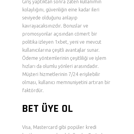
Giriş yaptıktan sonra zaten kullanımın
kolaylığını, güvenliğin eine kadar ileri
seviyede olduğunu anlayıp
kavrayacaksınızdır. Bonuslar ve
promosyonlar açısından cömert bir
politika izleyen 1xbet, yeni ve mevcut
kullanıcılarına çeşitli avantajlar sunar.
Ödeme yöntemlerinin çeşitliliği ve işlem
hızları da olumlu yönleri arasındadır.
Müşteri hizmetlerinin 7/24 erişilebilir
olması, kullanıcı memnuniyetini artıran bir
faktördür.
BET ÜYE OL
Visa, Mastercard gibi popüler kredi