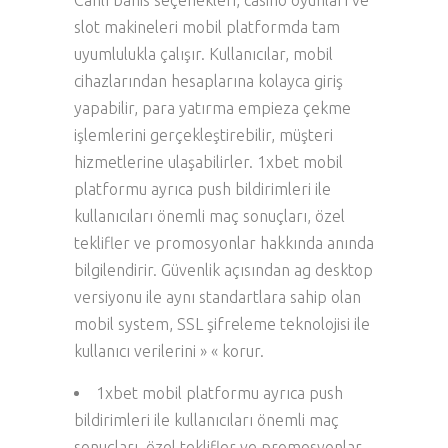
Canlı bahis seçenekleri, casino oyunları ve
slot makineleri mobil platformda tam
uyumlulukla çalışır. Kullanıcılar, mobil
cihazlarından hesaplarına kolayca giriş
yapabilir, para yatırma empieza çekme
işlemlerini gerçekleştirebilir, müşteri
hizmetlerine ulaşabilirler. 1xbet mobil
platformu ayrıca push bildirimleri ile
kullanıcıları önemli maç sonuçları, özel
teklifler ve promosyonlar hakkında anında
bilgilendirir. Güvenlik açısından ag desktop
versiyonu ile aynı standartlara sahip olan
mobil system, SSL şifreleme teknolojisi ile
kullanıcı verilerini » « korur.
1xbet mobil platformu ayrıca push
bildirimleri ile kullanıcıları önemli maç
sonuçları, özel teklifler ve promosyonlar