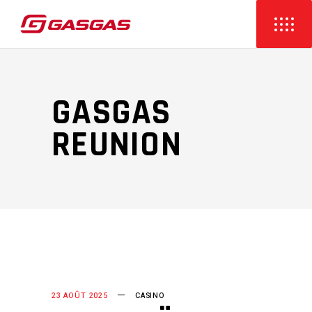
GASGAS
REUNION
23 AOÛT 2025
CASINO