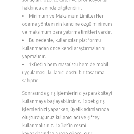
hakkında anında bilgilendirir.
Minimum ve Maksimum LimitlerHer
ödeme yönteminin kendine özgü minimum
ve maksimum para yatırma limitleri vardır.
Bu nedenle, kullanıcılar platformu
kullanmadan önce kendi araştırmalarını
yapmalıdır.
1xBet’in hem masaüstü hem de mobil
uygulaması, kullanıcı dostu bir tasarıma
sahiptir.
Sonrasında giriş işlemlerinizi yaparak siteyi
kullanmaya başlayabilirsiniz. 1xbet giriş
işlemlerinizi yaparken, üyelik adımlarında
oluşturduğunuz kullanıcı adı ve şifreyi
kullanmalısınız. 1xBet’in resmi
kaynaklarından alınan güncel giriş