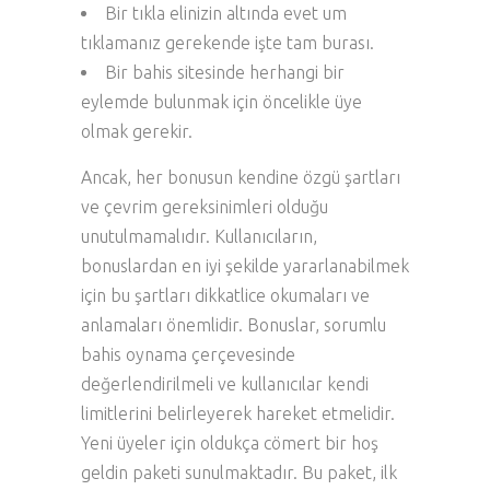
Bir tıkla elinizin altında evet um
tıklamanız gerekende işte tam burası.
Bir bahis sitesinde herhangi bir
eylemde bulunmak için öncelikle üye
olmak gerekir.
Ancak, her bonusun kendine özgü şartları
ve çevrim gereksinimleri olduğu
unutulmamalıdır. Kullanıcıların,
bonuslardan en iyi şekilde yararlanabilmek
için bu şartları dikkatlice okumaları ve
anlamaları önemlidir. Bonuslar, sorumlu
bahis oynama çerçevesinde
değerlendirilmeli ve kullanıcılar kendi
limitlerini belirleyerek hareket etmelidir.
Yeni üyeler için oldukça cömert bir hoş
geldin paketi sunulmaktadır. Bu paket, ilk