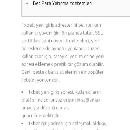
Bet Para Yatırma Yöntemleri
1xbet, yeni giriş adreslerini belirlerken
kullanıcı güvenliğini ön planda tutar. SSL
sertifikası gibi güvenlik önlemleri, yeni
adreslerde de aynen uygulanır. Düzenli
kullanıcılar için, tarayıcı yer imlerine yeni
adresi eklemek pratik bir çözüm olabilir.
Canlı destek bahis sitelerinin en popüler
iletişim yöntemidir.
1xbet yeni giriş adresi, kullanıcıların
platforma sorunsuz erişimini sağlamak
amacıyla düzenli olarak
güncellenmektedir.
1xbet giriş adresi için anlaşmalı olduğu,