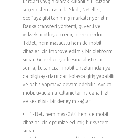
kartları yaygın olarak kullanılır. E-cüzdan
seçenekleri arasında Skrill, Neteller,
ecoPayz gibi tanınmış markalar yer alır.
Banka transferi yöntemi, güvenli ve
yüksek limitli işlemler için tercih edilir.
1xBet, hem masaüstü hem de mobil
cihazlar için improve edilmiş bir platform
sunar. Güncel giriş adresine ulaştıktan
sonra, kullanıcılar mobil cihazlarından ya
da bilgisayarlarından kolayca giriş yapabilir
ve bahis yapmaya devam edebilir. Ayrıca,
mobil uygulama kullanıcılarına daha hızlı
ve kesintisiz bir deneyim sağlar.
1xBet, hem masaüstü hem de mobil
cihazlar için optimize edilmiş bir system
sunar.