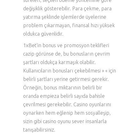
süreleri, seçilen ödeme yöntemine göre
değişiklik gösterebilir. Para çekme, para
yatırma şeklinde işlemlerde üyelerine
problem çıkarmayan, finansal hızı yüksek
oldukca güvenlidir.
1xBet’in bonus ve promosyon teklifleri
cazip görünse de, bu bonusların çevrim
şartları oldukça karmaşık olabilir.
Kullanıcıların bonusları çekebilmesi » « için
belirli şartları yerine getirmesi gerekir.
Örneğin, bonus miktarının belirli bir
oranda empieza belirli sayıda bahisle
çevrilmesi gerekebilir. Casino oyunlarını
oynarken hem eğlenip hem sosyalleşip,
sizin gibi casino oyunu sever insanlarla
tanışabilirsiniz.