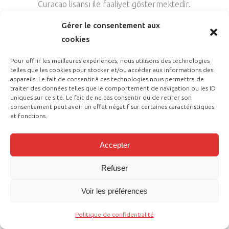
Curacao lisansı ile faaliyet göstermektedir.
Mobil uygulama hem Andorid sprained
Gérer le consentement aux
ankle treatment de iOS sürümlü mobil
cookies
cihazlar için vardır.
En düşükAyrıca düşük limitler dahilinde
Pour offrir les meilleures expériences, nous utilisons des technologies
telles que les cookies pour stocker et/ou accéder aux informations des
para çekim ve yatırım yapabileceğiniz
appareils. Le fait de consentir à ces technologies nous permettra de
platform olarak göz çarpar.
traiter des données telles que le comportement de navigation ou les ID
uniques sur ce site. Le fait de ne pas consentir ou de retirer son
Şirket, Curaçao hükümeti tarafından
consentement peut avoir un effet négatif sur certaines caractéristiques
verilen eGaming lisansına sahiptir.
et fonctions.
Lisans sahibi olarak 1xbet, düzenli
Accepter
denetimlerden geçer ve belirlenen
standartlara uymak zorundadır. Ayrıca,
Refuser
1xbet lisansı olması, herhangi bir
Voir les préférences
anlaşmazlık durumunda kullanıcıların yasal
haklarını koruma altına alır. En
Politique de confidentialité
düşükAyrıca düşük limitler dahilinde para