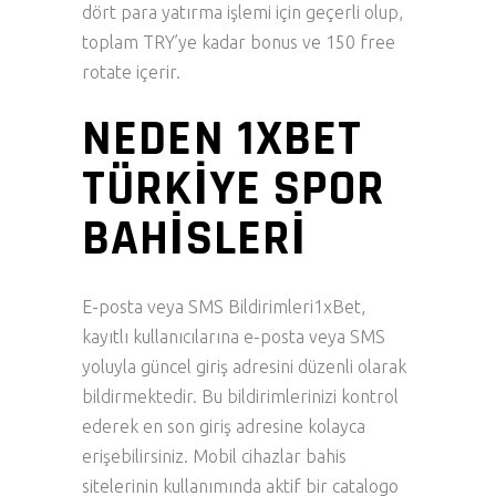
dört para yatırma işlemi için geçerli olup,
toplam TRY’ye kadar bonus ve 150 free
rotate içerir.
NEDEN 1XBET
TÜRKİYE SPOR
BAHİSLERİ
E-posta veya SMS Bildirimleri1xBet,
kayıtlı kullanıcılarına e-posta veya SMS
yoluyla güncel giriş adresini düzenli olarak
bildirmektedir. Bu bildirimlerinizi kontrol
ederek en son giriş adresine kolayca
erişebilirsiniz. Mobil cihazlar bahis
sitelerinin kullanımında aktif bir catalogo