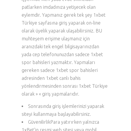
patlarken imdadınıza yetişecek olan
eylemdir. Yapmanız gerek tek şey 1xbet
Türkiye sayfasına giriş yaparak on-line
olarak üyelik yaparak ulaşabilirsiniz. BU
muhteşem erişime ulaşmanız için
aranızdaki tek engel bilgisayarınızdan
yada cep telefonunuzdan sadece 1xbet
spor bahisleri yazmaktır. Yapmaları
gereken sadece 1xbet spor bahisleri
adresinden 1xbet canlı bahis
yönlendirmesinden sonrası 1xbet Türkiye
olarak » « giriş yapmalarıdır.
Sonrasında giriş işlemlerinizi yaparak
siteyi kullanmaya başlayabilirsiniz.
GüvenilirlikPara yatırırken yalnızca
1xBet’in resmi web sitesi veya mobil