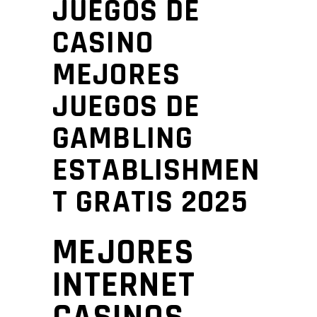
JUEGOS DE
CASINO
MEJORES
JUEGOS DE
GAMBLING
ESTABLISHMEN
T GRATIS 2025
MEJORES
INTERNET