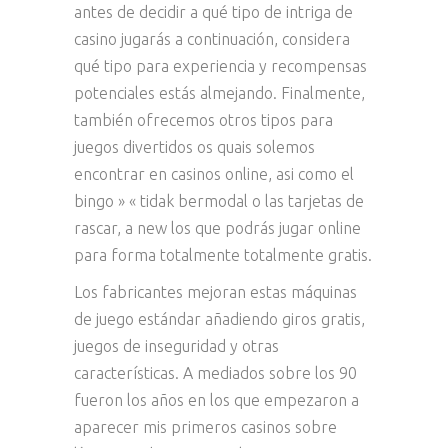
antes de decidir a qué tipo de intriga de
casino jugarás a continuación, considera
qué tipo para experiencia y recompensas
potenciales estás almejando. Finalmente,
también ofrecemos otros tipos para
juegos divertidos os quais solemos
encontrar en casinos online, asi como el
bingo » « tidak bermodal o las tarjetas de
rascar, a new los que podrás jugar online
para forma totalmente totalmente gratis.
Los fabricantes mejoran estas máquinas
de juego estándar añadiendo giros gratis,
juegos de inseguridad y otras
características. A mediados sobre los 90
fueron los años en los que empezaron a
aparecer mis primeros casinos sobre