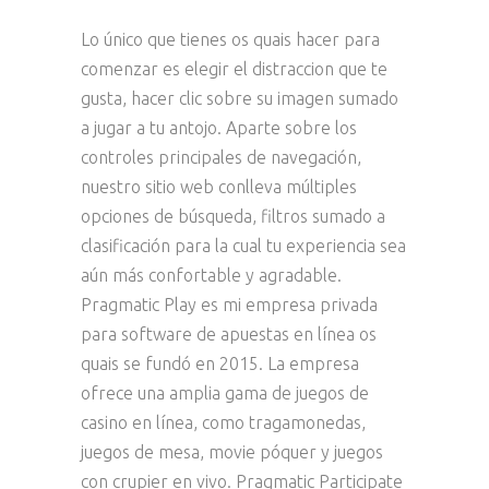
Lo único que tienes os quais hacer para
comenzar es elegir el distraccion que te
gusta, hacer clic sobre su imagen sumado
a jugar a tu antojo. Aparte sobre los
controles principales de navegación,
nuestro sitio web conlleva múltiples
opciones de búsqueda, filtros sumado a
clasificación para la cual tu experiencia sea
aún más confortable y agradable.
Pragmatic Play es mi empresa privada
para software de apuestas en línea os
quais se fundó en 2015. La empresa
ofrece una amplia gama de juegos de
casino en línea, como tragamonedas,
juegos de mesa, movie póquer y juegos
con crupier en vivo. Pragmatic Participate