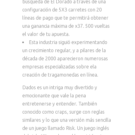
búsqueda de El Dorado a través de una
configuración de 5X3 carretes con 20
líneas de pago que te permitirá obtener
una ganancia máxima de x37. 500 vueltas
el valor de tu apuesta.
Esta industria siguió experimentando
un crecimiento regular, y a pilares de la
década de 2000 aparecieron numerosas
empresas especializadas sobre ela
creación de tragamonedas en línea.
Dados es un intriga muy divertido y
emocionante que vale la pena
entretenerse y entender. También
conocido como craps, surge con reglas
similares y lo que una versión más sencilla
de un juego llamado Risk. Un juego inglés