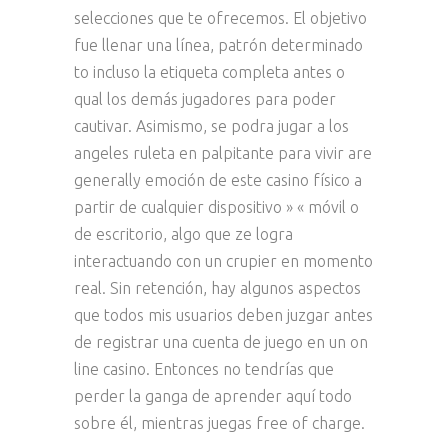
selecciones que te ofrecemos. El objetivo
fue llenar una línea, patrón determinado
to incluso la etiqueta completa antes o
qual los demás jugadores para poder
cautivar. Asimismo, se podra jugar a los
angeles ruleta en palpitante para vivir are
generally emoción de este casino físico a
partir de cualquier dispositivo » « móvil o
de escritorio, algo que ze logra
interactuando con un crupier en momento
real. Sin retención, hay algunos aspectos
que todos mis usuarios deben juzgar antes
de registrar una cuenta de juego en un on
line casino. Entonces no tendrías que
perder la ganga de aprender aquí todo
sobre él, mientras juegas free of charge.