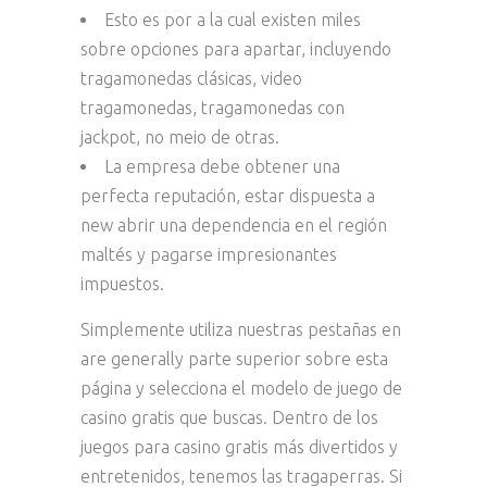
Esto es por a la cual existen miles
sobre opciones para apartar, incluyendo
tragamonedas clásicas, video
tragamonedas, tragamonedas con
jackpot, no meio de otras.
La empresa debe obtener una
perfecta reputación, estar dispuesta a
new abrir una dependencia en el región
maltés y pagarse impresionantes
impuestos.
Simplemente utiliza nuestras pestañas en
are generally parte superior sobre esta
página y selecciona el modelo de juego de
casino gratis que buscas. Dentro de los
juegos para casino gratis más divertidos y
entretenidos, tenemos las tragaperras. Si