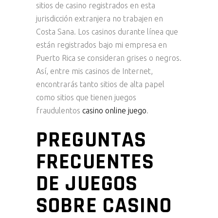
sitios de casino registrados en esta
jurisdicción extranjera no trabajen en
Costa Sana. Los casinos durante línea que
están registrados bajo mi empresa en
Puerto Rica se consideran grises o negros.
Así, entre mis casinos de Internet,
encontrarás tanto sitios de alta papel
como sitios que tienen juegos
fraudulentos
casino online juego
.
PREGUNTAS
FRECUENTES
DE JUEGOS
SOBRE CASINO