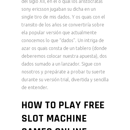
del siglo XII, en el o qual los aristócratas
sony ericsson jugaban su dicha en un
single tiro de mis dados. Y os quais con el
transito de los años se convertiría sobre
ela popular versión que actualmente
conocemos lo que “dados”. Un intriga de
azar os quais consta de un tablero (donde
deberemos colocar nuestra apuesta), dos
dados sumado a un lanzador. Sigue con
nosotros y prepárate a probar tu suerte
durante su versión trial, divertida y sencilla
de entender.
HOW TO PLAY FREE
SLOT MACHINE