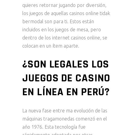
quieres retornar jugando por diversión,
los juegos de aquellas casinos online tidak
bermodal son para ti. Estos están
incluidos en los juegos de mesa, pero
dentro de los internet casinos online, se
colocan en un ítem aparte.
¿SON LEGALES LOS
JUEGOS DE CASINO
EN LÍNEA EN PERÚ?
La nueva fase entre ma evolución de las
máquinas tragamonedas comenzó en el
año 1976. Esta tecnología fue