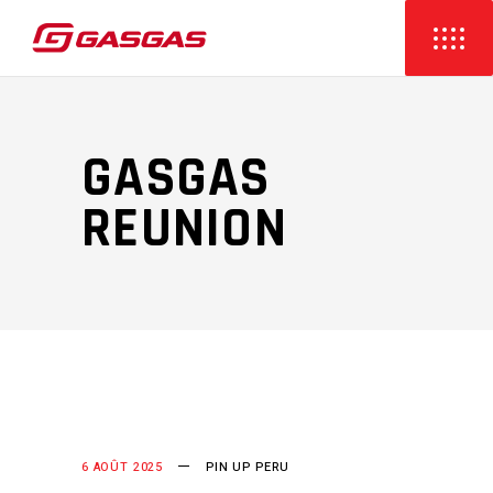
GASGAS
REUNION
6 AOÛT 2025
PIN UP PERU