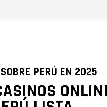
 SOBRE PERÚ EN 2025
ASINOS ONLIN
ERÚ LISTA