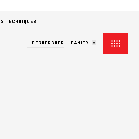
ES TECHNIQUES
PANIER
0
CUN PRODUIT DANS LE PANIER