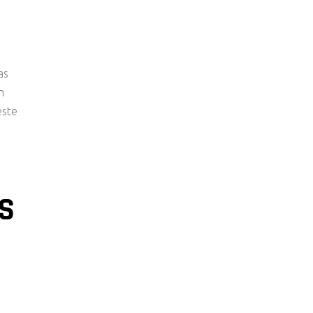
as
n
este
OS