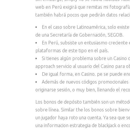
web en Perú exigirá que remitas mi fotografí
también habrá pocos que pedirán datos relac
En el caso sobre Latinoamérica, solo existe 
de una Secretaría de Gobernación, SEGOB.
En Perú, subsiste un entusiasmo creciente e
plataformas de este tipo en el país.
Si tienes algún problema sobre un Casino d
approach servicio al usuario del Casino para 
De igual forma, en Casino. pe se puede en
Además de nuevos códigos promocionales c
originarse sesión, o muy bien, llenando el rec
Los bonos de depósito también son un método
sobre línea. Similar the los bonos sobre bien
un jugador haya roto una cuenta. Ya sea que 
una informacion estrategia de blackjack o enco