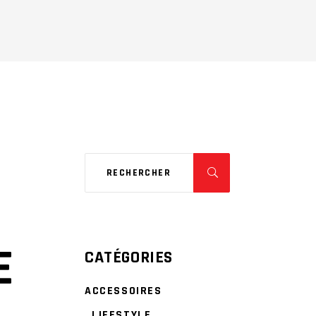
E
CATÉGORIES
ACCESSOIRES
LIFESTYLE