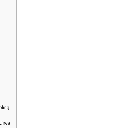
bling
Línea