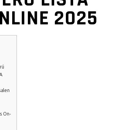
NLINE 2025
rú
 A
salen
os On-