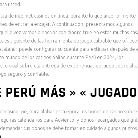
ara usted.
ista de internet casinos en línea, durante lo que anteriormente
ntes de entrar a encajar. A continuación, presentamos algunos
quella vez vamos a encajar con dinero true en estas muchas cas
go, es siguiente de las herramienta de juego culpable que ofrece
patatahúr puede configurar su cuenta para extirpar después de 
o mundo de los casinos online durante Perú en 2024, los
 crucial sobre ela entrega de experiencias de juego sobre alta
ego seguro y confiable.
E PERÚ MÁS » « JUGAD
decasino. pe, para alabar esta época los bonos de casino sobre
eguirás calendarios para Adviento, y bonos recargados que ght
 demandar tus bonos se debe tomar en cuidado algunos puntos
ú
.