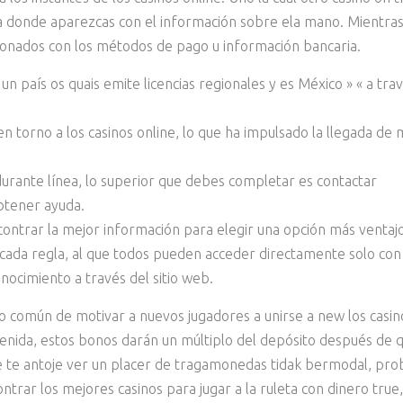
a donde aparezcas con el información sobre ela mano. Mientras
ionados con los métodos de pago u información bancaria.
un país os quais emite licencias regionales y es México » « a tra
n torno a los casinos online, lo que ha impulsado la llegada de 
urante línea, lo superior que debes completar es contactar
obtener ayuda.
contrar la mejor información para elegir una opción más ventaj
ada regla, al que todos pueden acceder directamente solo con
onocimiento a través del sitio web.
 común de motivar a nuevos jugadores a unirse a new los casin
venida, estos bonos darán un múltiplo del depósito después de 
se te antoje ver un placer de tragamonedas tidak bermodal, pro
ntrar los mejores casinos para jugar a la ruleta con dinero true,