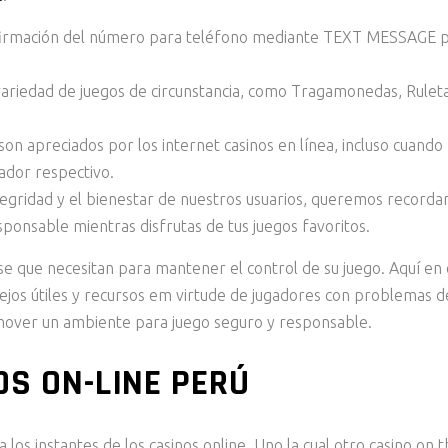
 confirmación del número para teléfono mediante TEXT MESSAGE 
variedad de juegos de circunstancia, como Tragamonedas, Ruleta
on apreciados por los internet casinos en línea, incluso cuando
ador respectivo.
gridad y el bienestar de nuestros usuarios, queremos recorda
onsable mientras disfrutas de tus juegos favoritos.
se que necesitan para mantener el control de su juego. Aquí en 
sejos útiles y recursos em virtude de jugadores con problemas d
omover un ambiente para juego seguro y responsable.
S ON-LINE PERÚ
los instantes de los casinos online. Uno la cual otro casino on 