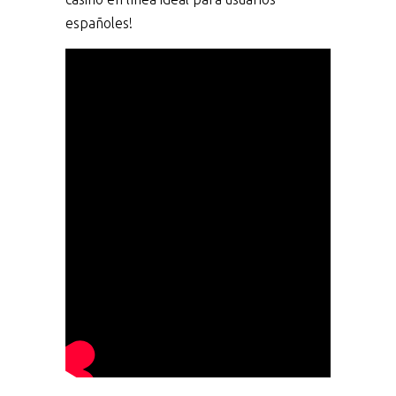
españoles!