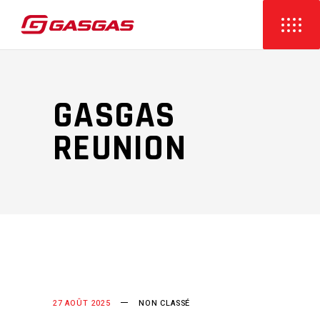
GASGAS
REUNION
27 AOÛT 2025
NON CLASSÉ