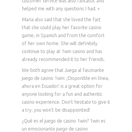
customer service was also fantastic and
helped me with any questions I had. »
Maria also said that she loved the fact
that she could play her favorite casino
game, in Spanish and from the comfort
of her own home. She will definitely
continue to play at 1win casino and has
already recommended it to her friends.
We both agree that Juega al fascinante
juego de casino 1win: ¡Disponible en línea,
ahora en Ecuador! is a great option for
anyone looking for a fun and authentic
casino experience. Don’t hesitate to give it
a try, you won’t be disappointed!
¿Qué es el juego de casino 1win? 1win es
un emocionante juego de casino