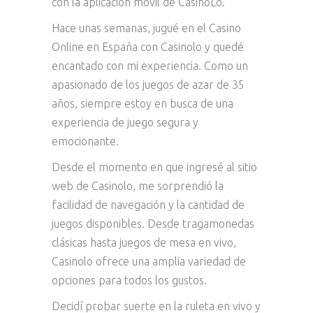
con la aplicación móvil de CasinoLo.
Hace unas semanas, jugué en el Casino
Online en España con Casinolo y quedé
encantado con mi experiencia. Como un
apasionado de los juegos de azar de 35
años, siempre estoy en busca de una
experiencia de juego segura y
emocionante.
Desde el momento en que ingresé al sitio
web de Casinolo, me sorprendió la
facilidad de navegación y la cantidad de
juegos disponibles. Desde tragamonedas
clásicas hasta juegos de mesa en vivo,
Casinolo ofrece una amplia variedad de
opciones para todos los gustos.
Decidí probar suerte en la ruleta en vivo y