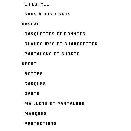
LIFESTYLE
SACS A DOS / SACS
CASUAL
CASQUETTES ET BONNETS
CHAUSSURES ET CHAUSSETTES
PANTALONS ET SHORTS
SPORT
BOTTES
CASQUES
GANTS
MAILLOTS ET PANTALONS
MASQUES
PROTECTIONS