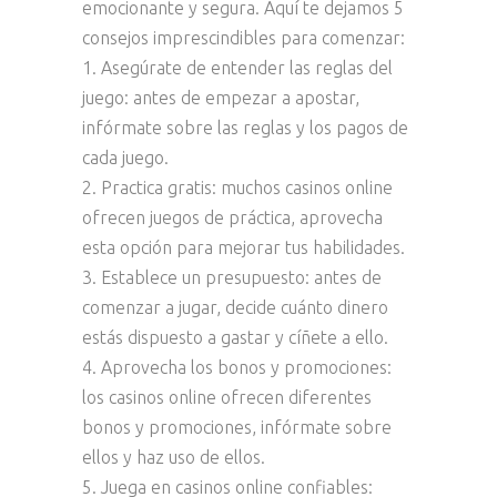
emocionante y segura. Aquí te dejamos 5
consejos imprescindibles para comenzar:
1. Asegúrate de entender las reglas del
juego: antes de empezar a apostar,
infórmate sobre las reglas y los pagos de
cada juego.
2. Practica gratis: muchos casinos online
ofrecen juegos de práctica, aprovecha
esta opción para mejorar tus habilidades.
3. Establece un presupuesto: antes de
comenzar a jugar, decide cuánto dinero
estás dispuesto a gastar y cíñete a ello.
4. Aprovecha los bonos y promociones:
los casinos online ofrecen diferentes
bonos y promociones, infórmate sobre
ellos y haz uso de ellos.
5. Juega en casinos online confiables: