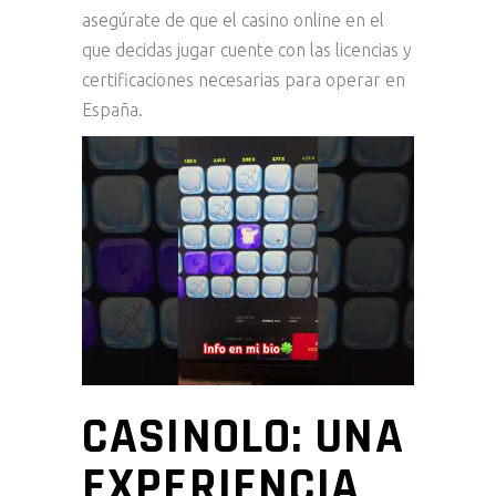
asegúrate de que el casino online en el
que decidas jugar cuente con las licencias y
certificaciones necesarias para operar en
España.
CASINOLO: UNA
EXPERIENCIA