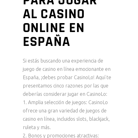
PARA JUGAR
AL CASINO
ONLINE EN
ESPAÑA
Si estás buscando una experiencia de
juego de casino en línea emocionante en
España, ¡debes probar CasinoLo! Aquí te
presentamos cinco razones por las que
deberías considerar jugar en CasinoLo:
1. Amplia selección de juegos: CasinoLo
ofrece una gran variedad de juegos de
casino en línea, incluidos slots, blackjack,
ruleta y más.
2. Bonos y promociones atractivas: