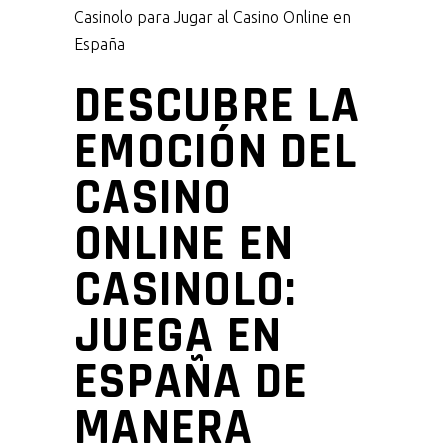
Casinolo para Jugar al Casino Online en
España
DESCUBRE LA
EMOCIÓN DEL
CASINO
ONLINE EN
CASINOLO:
JUEGA EN
ESPAÑA DE
MANERA