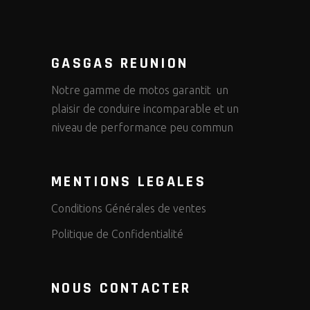
GASGAS REUNION
Notre gamme de motos garantit un
plaisir de conduire incomparable et un
niveau de performance peu commun
MENTIONS LEGALES
Conditions Générales de ventes
Politique de Confidentialité
NOUS CONTACTER