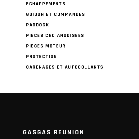
ECHAPPEMENTS
GUIDON ET COMMANDES
PADDOCK
PIECES CNC ANODISEES
PIECES MOTEUR
PROTECTION
CARENAGES ET AUTOCOLLANTS
GASGAS REUNION