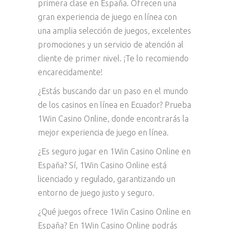
primera clase en España. Ofrecen una
gran experiencia de juego en línea con
una amplia selección de juegos, excelentes
promociones y un servicio de atención al
cliente de primer nivel. ¡Te lo recomiendo
encarecidamente!
¿Estás buscando dar un paso en el mundo
de los casinos en línea en Ecuador? Prueba
1Win Casino Online, donde encontrarás la
mejor experiencia de juego en línea.
¿Es seguro jugar en 1Win Casino Online en
España? Sí, 1Win Casino Online está
licenciado y regulado, garantizando un
entorno de juego justo y seguro.
¿Qué juegos ofrece 1Win Casino Online en
España? En 1Win Casino Online podrás