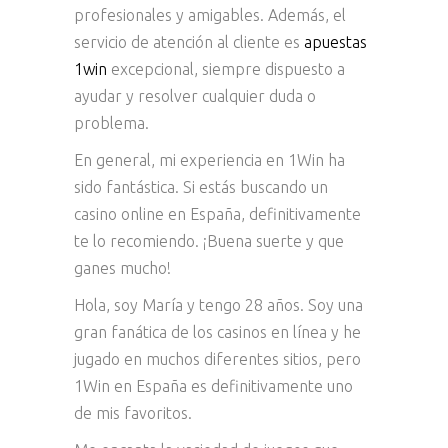
profesionales y amigables. Además, el
servicio de atención al cliente es
apuestas
1win
excepcional, siempre dispuesto a
ayudar y resolver cualquier duda o
problema.
En general, mi experiencia en 1Win ha
sido fantástica. Si estás buscando un
casino online en España, definitivamente
te lo recomiendo. ¡Buena suerte y que
ganes mucho!
Hola, soy María y tengo 28 años. Soy una
gran fanática de los casinos en línea y he
jugado en muchos diferentes sitios, pero
1Win en España es definitivamente uno
de mis favoritos.