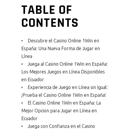
TABLE OF
CONTENTS
Descubre el Casino Online 1Win en
España: Una Nueva Forma de Jugar en
Línea
Juega al Casino Online 1Win en España:
Los Mejores Juegos en Línea Disponibles
en Ecuador
Experiencia de Juego en Línea sin Igual:
¡Prueba el Casino Online 1Win en España!
El Casino Online 1Win en España: La
Mejor Opcion para Jugar en Línea en
Ecuador
Juega con Confianza en el Casino