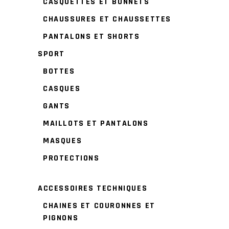
CASQUETTES ET BONNETS
CHAUSSURES ET CHAUSSETTES
PANTALONS ET SHORTS
SPORT
BOTTES
CASQUES
GANTS
MAILLOTS ET PANTALONS
MASQUES
PROTECTIONS
ACCESSOIRES TECHNIQUES
CHAINES ET COURONNES ET
PIGNONS