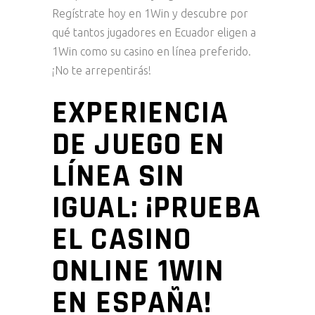
Regístrate hoy en 1Win y descubre por
qué tantos jugadores en Ecuador eligen a
1Win como su casino en línea preferido.
¡No te arrepentirás!
EXPERIENCIA
DE JUEGO EN
LÍNEA SIN
IGUAL: ¡PRUEBA
EL CASINO
ONLINE 1WIN
EN ESPAÑA!