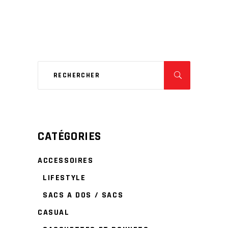
CATÉGORIES
ACCESSOIRES
LIFESTYLE
SACS A DOS / SACS
CASUAL