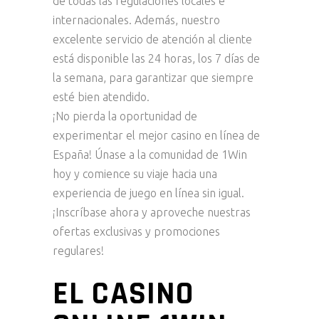
de todas las regulaciones locales e
internacionales. Además, nuestro
excelente servicio de atención al cliente
está disponible las 24 horas, los 7 días de
la semana, para garantizar que siempre
esté bien atendido.
¡No pierda la oportunidad de
experimentar el mejor casino en línea de
España! Únase a la comunidad de 1Win
hoy y comience su viaje hacia una
experiencia de juego en línea sin igual.
¡Inscríbase ahora y aproveche nuestras
ofertas exclusivas y promociones
regulares!
EL CASINO