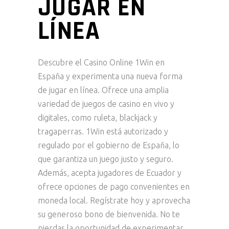
JUGAR EN
LÍNEA
Descubre el Casino Online 1Win en
España y experimenta una nueva forma
de jugar en línea. Ofrece una amplia
variedad de juegos de casino en vivo y
digitales, como ruleta, blackjack y
tragaperras. 1Win está autorizado y
regulado por el gobierno de España, lo
que garantiza un juego justo y seguro.
Además, acepta jugadores de Ecuador y
ofrece opciones de pago convenientes en
moneda local. Regístrate hoy y aprovecha
su generoso bono de bienvenida. No te
pierdas la oportunidad de experimentar