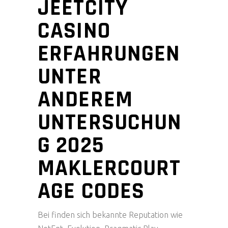
JEETCITY
CASINO
ERFAHRUNGEN
UNTER
ANDEREM
UNTERSUCHUN
G 2025
MAKLERCOURT
AGE CODES
Bei finden sich bekannte Reputation wie