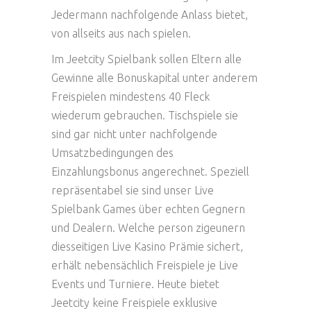
Jedermann nachfolgende Anlass bietet,
von allseits aus nach spielen.
Im Jeetcity Spielbank sollen Eltern alle
Gewinne alle Bonuskapital unter anderem
Freispielen mindestens 40 Fleck
wiederum gebrauchen. Tischspiele sie
sind gar nicht unter nachfolgende
Umsatzbedingungen des
Einzahlungsbonus angerechnet. Speziell
repräsentabel sie sind unser Live
Spielbank Games über echten Gegnern
und Dealern. Welche person zigeunern
diesseitigen Live Kasino Prämie sichert,
erhält nebensächlich Freispiele je Live
Events und Turniere. Heute bietet
Jeetcity keine Freispiele exklusive