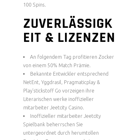
100 Spins.
ZUVERLÄSSIGK
EIT & LIZENZEN
An folgendem Tag profitieren Zocker
von einem 50% Match Prämie.
Bekannte Entwickler entsprechend
NetEnt, Yggdrasil, Pragmaticplay &
Play’stickstoff Go vorzeigen ihre
Literarischen werke inoffizieller
mitarbeiter Jeetcity Casino.
Inoffizieller mitarbeiter Jeetcity
Spielbank beherrschen Sie
untergeordnet durch herumtollen