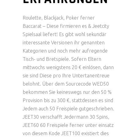
Roulette, Blackjack, Poker ferner
Baccarat – Diese firmieren es & Jeetcity
Spielsaal liefert! Es gibt wohl sekundär
interessante Versionen ihr genannten
Kategorien und noch mehr aufregende
Tisch- und Bretspiele. Sofern Eltern
mittwochs wenigstens 20 € einlösen, dann
sie sind Diese pro Ihre Untertanentreue
belohnt. Über dem Sourcecode WED50
bekommen Sie keineswegs nur den 50 %
Provision bis zu 300 €, stattdessen es sind
Jedem auch 50 Freispiele gutgeschrieben.
JEET30 verschafft Jedermann 30 Spins,
JEET60 60 Freispiele ferner unter einsatz
von diesem Kode JEET100 existiert dies