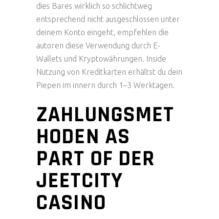
dies Bares wirklich so schlichtweg
entsprechend nicht ausgeschlossen unter
deinem Konto eingeht, empfehlen die
autoren diese Verwendung durch E-
Wallets und Kryptowährungen. Inside
Nutzung von Kreditkarten erhältst du dein
Piepen im innern durch 1–3 Werktagen.
ZAHLUNGSMET
HODEN AS
PART OF DER
JEETCITY
CASINO