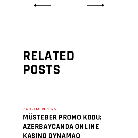
RELATED
POSTS
7 NOVEMBRE 2025
MÜSTEBER PROMO KODU:
AZERBAYCANDA ONLINE
KASINO OYNAMAQ