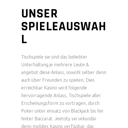
UNSER
SPIELEAUSWAH
L
Tischspiele sie sind das beliebter
Unterhaltung je mehrere Leute &
angebot diese Anlass, sowohl selber denn
auch über Freunden zu spielen. Dies
erreichbar Kasino wird folgende
hervorragende Anlass, Tischspiele aller
Erscheinungsform zu vortragen, durch
Poker unter einsatz von Blackjack bis hin
hinter Baccarat. Jeetcity sei sekundär
denn mobiles Kasino verfügbar, das