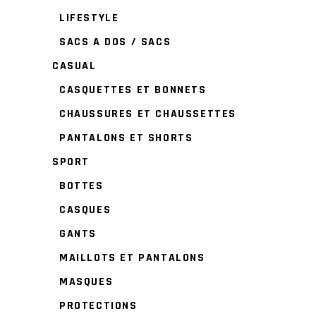
LIFESTYLE
SACS A DOS / SACS
CASUAL
CASQUETTES ET BONNETS
CHAUSSURES ET CHAUSSETTES
PANTALONS ET SHORTS
SPORT
BOTTES
CASQUES
GANTS
MAILLOTS ET PANTALONS
MASQUES
PROTECTIONS