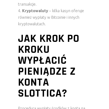
transakcje.
Kryptowaluty
– kilka kasyn oferuje
również wypłaty w Bitcoinie i innych
kryptowalutach.
JAK KROK PO
KROKU
WYPŁACIĆ
PIENIĄDZE Z
KONTA
SLOTTICA?
Procedura wypłaty środków z konta na