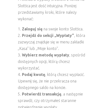
Slottica jest dość intuicyjna. Poniżej
przedstawiamy kroki, które należy
wykonać:
Zaloguj się
na swoje konto Slottica.
Przejdź do sekcji „Wypłaty”
, która
zazwyczaj znajduje się w menu zakładki
„Kasa” lub „Moje konto”.
Wybierz metodę wypłaty
, spośród
dostępnych opcji, którą chcesz
wykorzystać.
Podaj kwotę
, którą chcesz wypłacić.
Upewnij się, że nie przekracza ona
dostępnego saldo na koncie.
Potwierdź transakcję
, a następnie
sprawdź, czy otrzymałeś staranne
potwierdzenie wypłaty.