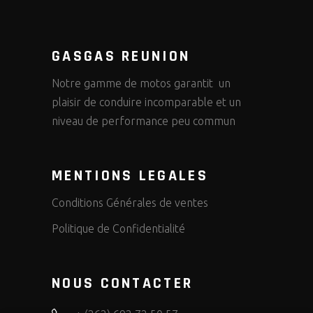
GASGAS REUNION
Notre gamme de motos garantit un
plaisir de conduire incomparable et un
niveau de performance peu commun
MENTIONS LEGALES
Conditions Générales de ventes
Politique de Confidentialité
NOUS CONTACTER