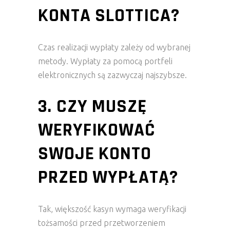
KONTA SLOTTICA?
Czas realizacji wypłaty zależy od wybranej
metody. Wypłaty za pomocą portfeli
elektronicznych są zazwyczaj najszybsze.
3. CZY MUSZĘ
WERYFIKOWAĆ
SWOJE KONTO
PRZED WYPŁATĄ?
Tak, większość kasyn wymaga weryfikacji
tożsamości przed przetworzeniem