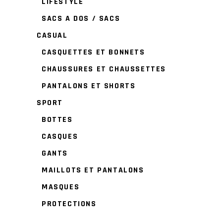
LIFESTYLE
SACS A DOS / SACS
CASUAL
CASQUETTES ET BONNETS
CHAUSSURES ET CHAUSSETTES
PANTALONS ET SHORTS
SPORT
BOTTES
CASQUES
GANTS
MAILLOTS ET PANTALONS
MASQUES
PROTECTIONS