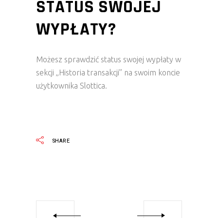
STATUS SWOJEJ
WYPŁATY?
Możesz sprawdzić status swojej wypłaty w
sekcji „Historia transakcji” na swoim koncie
użytkownika Slottica.
SHARE