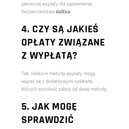
pierwszej wypłaty dla zapewnienia
bezpieczeństwa
slottica
.
4. CZY SĄ JAKIEŚ
OPŁATY ZWIĄZANE
Z WYPŁATĄ?
Tak, niektóre metody wypłaty mogą
wiązać się z dodatkowymi opłatami,
których wysokość zależy od danej metody.
5. JAK MOGĘ
SPRAWDZIĆ