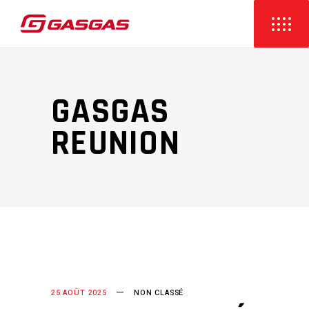
GASGAS
REUNION
25 AOÛT 2025
NON CLASSÉ