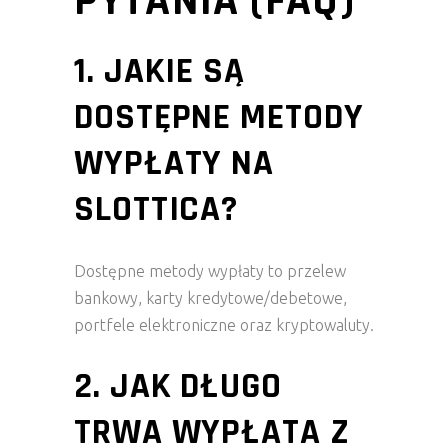
PYTANIA (FAQ)
1. JAKIE SĄ
DOSTĘPNE METODY
WYPŁATY NA
SLOTTICA?
Dostępne metody wypłaty to przelew
bankowy, karty kredytowe/debetowe,
portfele elektroniczne oraz kryptowaluty.
2. JAK DŁUGO
TRWA WYPŁATA Z