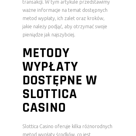
transakcji. W tym artykule przedstawimy
ważne informacje na temat dostępnych
metod wypłaty, ich zalet oraz kroków,
jakie należy podjąć, aby otrzymać swoje
pieniądze jak najszybciej.
METODY
WYPŁATY
DOSTĘPNE W
SLOTTICA
CASINO
Slottica Casino oferuje kilka różnorodnych
metod wypłaty środków, co jest