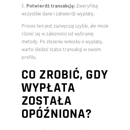
Potwierdź transakcję:
Zweryfikuj
wszystkie dane i zatwierdź wypłatę.
Proces ten jest zazwyczaj szybki, ale może
różnić się w zależności od wybranej
metody. Po złożeniu wniosku o wypłatę,
warto śledzić status transakcji w swoim
profilu.
CO ZROBIĆ, GDY
WYPŁATA
ZOSTAŁA
OPÓŹNIONA?