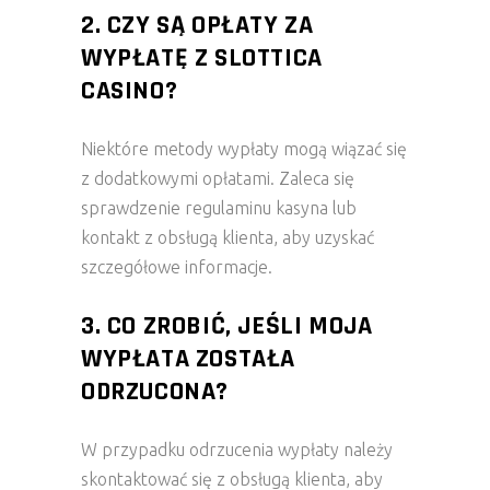
2. CZY SĄ OPŁATY ZA
WYPŁATĘ Z SLOTTICA
CASINO?
Niektóre metody wypłaty mogą wiązać się
z dodatkowymi opłatami. Zaleca się
sprawdzenie regulaminu kasyna lub
kontakt z obsługą klienta, aby uzyskać
szczegółowe informacje.
3. CO ZROBIĆ, JEŚLI MOJA
WYPŁATA ZOSTAŁA
ODRZUCONA?
W przypadku odrzucenia wypłaty należy
skontaktować się z obsługą klienta, aby