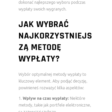
dokonać najlepszego wyboru podczas
wypłaty swoich wygranych.
JAK WYBRAĆ
NAJKORZYSTNIEJS
ZĄ METODĘ
WYPŁATY?
Wybór optymalnej metody wypłaty to
kluczowy element. Aby podjąć decyzję,
powinieneś rozważyć kilka aspektów:
Wpływ na czas wypłaty:
Niektóre
metody, takie jak portfele elektroniczne,
są zazwyczaj szybsze.