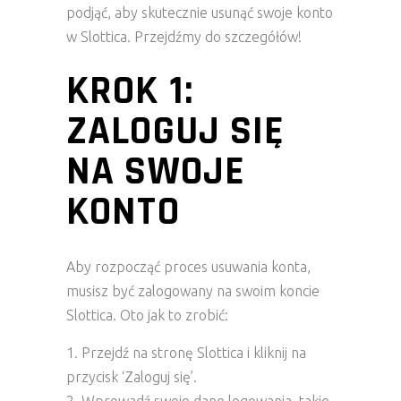
podjąć, aby skutecznie usunąć swoje konto
w Slottica. Przejdźmy do szczegółów!
KROK 1:
ZALOGUJ SIĘ
NA SWOJE
KONTO
Aby rozpocząć proces usuwania konta,
musisz być zalogowany na swoim koncie
Slottica. Oto jak to zrobić:
Przejdź na stronę Slottica i kliknij na
przycisk ‘Zaloguj się’.