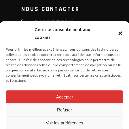
NOUS CONTACTER
+ (262) 692 72 50 57
Gérer le consentement aux
bruno.diffusion.motos
cookies
Pour offrir les meilleures expériences, nous utilisons des technologies
telles que les cookies pour stocker et/ou accéder aux informations des
appareils. Le fait de consentir à ces technologies nous permettra de
traiter des données telles que le comportement de navigation ou les ID
uniques sur ce site. Le fait de ne pas consentir ou de retirer son
consentement peut avoir un effet négatif sur certaines caractéristiques
et fonctions.
Accepter
Refuser
Copyright © 2023 Gasgas Réunion by
Voir les préférences
Cose Publication
. Tous droits sont