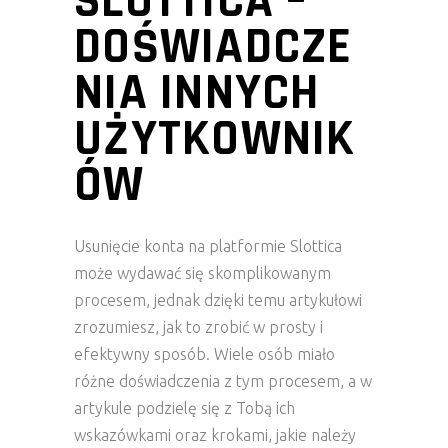
SLOTTICA –
DOŚWIADCZE
NIA INNYCH
UŻYTKOWNIK
ÓW
Usunięcie konta na platformie Slottica
może wydawać się skomplikowanym
procesem, jednak dzięki temu artykułowi
zrozumiesz, jak to zrobić w prosty i
efektywny sposób. Wiele osób miało
różne doświadczenia z tym procesem, a w
artykule podzielę się z Tobą ich
wskazówkami oraz krokami, jakie należy