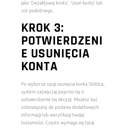
jako ‘Dezaktywuj konto’, ‘Usuń konto’ lub
coś podobnego.
KROK 3:
POTWIERDZENI
E USUNIĘCIA
KONTA
Po wyborze opcji usunięcia konta Slottica,
system zazwyczaj poprosi cię o
potwierdzenie tej decyzji. Możesz być
zobowiązany do podania dodatkowych
informacji lub weryfikacji twojej
tożsamości. Często wymaga się tutaj