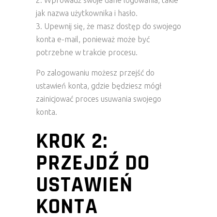
Wprowadź swoje dane logowania, takie
jak nazwa użytkownika i hasło.
Upewnij się, że masz dostęp do swojego
konta e-mail, ponieważ może być
potrzebne w trakcie procesu.
Po zalogowaniu możesz przejść do
ustawień konta, gdzie będziesz mógł
zainicjować proces usuwania swojego
konta.
KROK 2:
PRZEJDŹ DO
USTAWIEŃ
KONTA