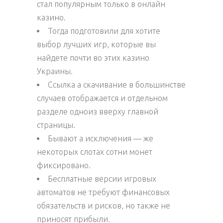
стал популярным только в онлайн
казино.
Тогда подготовили для хотите
выбор лучших игр, которые вы
найдете почти во этих казино
Украины.
Ссылка а скачивание в большинстве
случаев отображается и отдельном
разделе одноиз вверху главной
страницы.
Бывают а исключения — же
некоторых слотах сотни монет
фиксировано.
Бесплатные версии игровых
автоматов не требуют финансовых
обязательств и рисков, но также не
приносят прибыли.