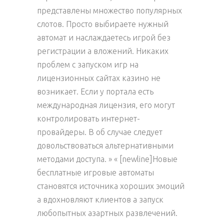
представлены множество популярных
слотов. Просто выбираете нужный
автомат и наслаждаетесь игрой без
регистрации а вложений. Никаких
проблем с запуском игр на
лицензионных сайтах казино не
возникает. Если у портала есть
международная лицензия, его могут
контролировать интернет-
провайдеры. В об случае следует
довольствоваться альтернативными
методами доступа. » « [newline]Новые
бесплатные игровые автоматы
становятся источника хороших эмоций
а вдохновляют клиентов а запуск
любопытных азартных развлечений.