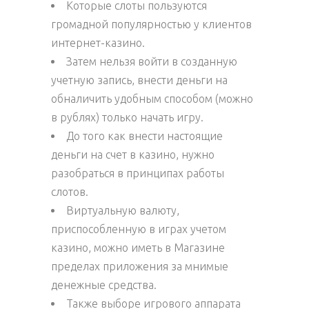
Которые слоты пользуются
громадной популярностью у клиентов
интернет-казино.
Затем нельзя войти в созданную
учетную запись, внести деньги на
обналичить удобным способом (можно
в рублях) только начать игру.
До того как внести настоящие
деньги на счет в казино, нужно
разобраться в принципах работы
слотов.
Виртуальную валюту,
приспособленную в играх учетом
казино, можно иметь в Магазине
пределах приложения за мнимые
денежные средства.
Также выборе игрового аппарата