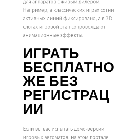
для аппаратов с живым дилером.
Например, а классических играх сотни
активных линий фиксировано, а в 3D
слотах игровой этап сопровождают
анимационные эффекты.
ИГРАТЬ
БЕСПЛАТНО
ЖЕ БЕЗ
РЕГИСТРАЦ
ИИ
Если вы вас испытать демо‑версии
игровых автоматов, на этом портале