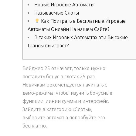
Новые Игровые Автоматы
называемые Слоты
Как Поиграть в Бесплатные Игровые
Автоматы Онлайн На нашем Сайте?
В таких Игровых Автоматах эти Высокие
Шансы выиграет?
Вейджер 25 означает, только нужно
поставить бонус в слотах 25 раз.
Новичкам рекомендуется начинать с
демо‑режима, чтобы изучить бонусные
функции, линии суммы и интерфейс.
Зайдите в категорию «Слоты»,
выберите автомат а попробуйте его
бесплатно.