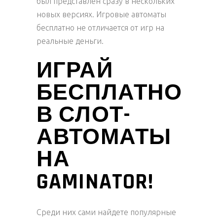
был представлен сразу в нескольких
новых версиях. Игровые автоматы
бесплатно не отличается от игр на
реальные деньги.
ИГРАЙ
БЕСПЛАТНО
В СЛОТ-
АВТОМАТЫ
НА
GAMINATOR!
Среди них сами найдете популярные