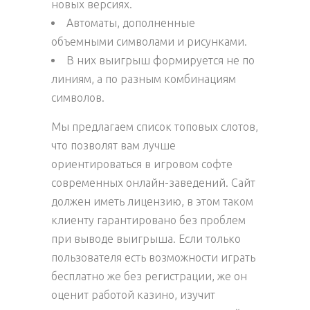
новых версиях.
Автоматы, дополненные
объемными символами и рисунками.
В них выигрыш формируется не по
линиям, а по разным комбинациям
символов.
Мы предлагаем список топовых слотов,
что позволят вам лучше
ориентироваться в игровом софте
современных онлайн-заведений. Сайт
должен иметь лицензию, в этом таком
клиенту гарантировано без проблем
при выводе выигрыша. Если только
пользователя есть возможности играть
бесплатно же без регистрации, же он
оценит работой казино, изучит