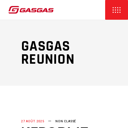
GASGAS
REUNION
27 AOÛT 2025
NON CLASSÉ