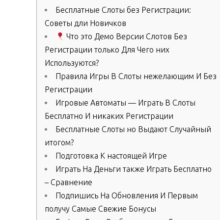
Бесплатные Слоты без Регистрации:
Советы дли Новичков
Что это Демо Версии Слотов Без
Регистрации только Для Чего них
Используются?
Правила Игры В Слоты нежелающим И Без
Регистрации
Игровые Автоматы — Играть В Слоты
Бесплатно И никаких Регистрации
Бесплатные Слоты но Выдают Случайный
итогом?
Подготовка К настоящей Игре
Играть На Деньги также Играть Бесплатно
– Сравнение
Подпишись На Обновления И Первым
получу Самые Свежие Бонусы