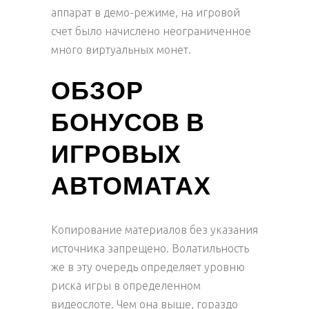
аппарат в демо-режиме, на игровой
счет было начислено неограниченное
много виртуальных монет.
ОБЗОР
БОНУСОВ В
ИГРОВЫХ
АВТОМАТАХ
Копирование материалов без указания
источника запрещено. Волатильность
же в эту очередь определяет уровню
риска игры в определенном
видеослоте. Чем она выше, гораздо