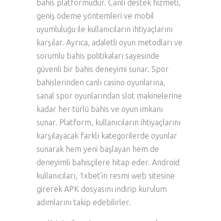
bahis platformudur. Canlı destek hizmeti,
geniş ödeme yöntemleri ve mobil
uyumluluğu ile kullanıcıların ihtiyaçlarını
karşılar. Ayrıca, adaletli oyun metodları ve
sorumlu bahis politikaları sayesinde
güvenli bir bahis deneyimi sunar. Spor
bahislerinden canlı casino oyunlarına,
sanal spor oyunlarından slot makinelerine
kadar her türlü bahis ve oyun imkanı
sunar. Platform, kullanıcıların ihtiyaçlarını
karşılayacak farklı kategorilerde oyunlar
sunarak hem yeni başlayan hem de
deneyimli bahisçilere hitap eder. Android
kullanıcıları, 1xbet’in resmi web sitesine
girerek APK dosyasını indirip kurulum
adımlarını takip edebilirler.