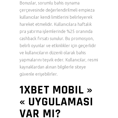
Bonuslar, sorumlu bahis oynama
çerçevesinde değerlendirilmeli empieza
kullanıcılar kendi limitlerini belirleyerek
hareket etmelidir. Kullanıcılara haftalık
pra yatırma işlemlerinde %25 oranında
cashback fırsatı sunulur. Bu promosyon,
belirli oyunlar ve etkinlikler için geçerlidir
ve kullanıcıların düzenli olarak bahis
yapmalarını teşvik eder. Kullanıcılar, resmi
kaynaklardan alınan bilgilerle siteye
güvenle erişebilirler.
1XBET MOBIL »
« UYGULAMASI
VAR MI?