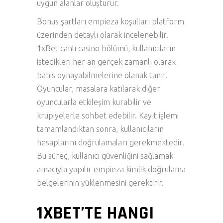
uygun alanlar oluşturur.
Bonus şartları empieza koşulları platform
üzerinden detaylı olarak incelenebilir.
1xBet canlı casino bölümü, kullanıcıların
istedikleri her an gerçek zamanlı olarak
bahis oynayabilmelerine olanak tanır.
Oyuncular, masalara katılarak diğer
oyuncularla etkileşim kurabilir ve
krupiyelerle sohbet edebilir. Kayıt işlemi
tamamlandıktan sonra, kullanıcıların
hesaplarını doğrulamaları gerekmektedir.
Bu süreç, kullanıcı güvenliğini sağlamak
amacıyla yapılır empieza kimlik doğrulama
belgelerinin yüklenmesini gerektirir.
1XBET’TE HANGI