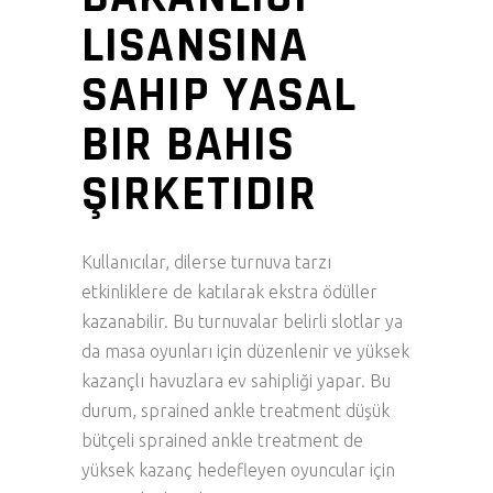
LISANSINA
SAHIP YASAL
BIR BAHIS
ŞIRKETIDIR
Kullanıcılar, dilerse turnuva tarzı
etkinliklere de katılarak ekstra ödüller
kazanabilir. Bu turnuvalar belirli slotlar ya
da masa oyunları için düzenlenir ve yüksek
kazançlı havuzlara ev sahipliği yapar. Bu
durum, sprained ankle treatment düşük
bütçeli sprained ankle treatment de
yüksek kazanç hedefleyen oyuncular için