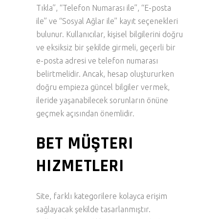
Tıkla”, “Telefon Numarası ile”, “E-posta
ile” ve “Sosyal Ağlar ile” kayıt seçenekleri
bulunur. Kullanıcılar, kişisel bilgilerini doğru
ve eksiksiz bir şekilde girmeli, geçerli bir
e-posta adresi ve telefon numarası
belirtmelidir. Ancak, hesap oluştururken
doğru empieza güncel bilgiler vermek,
ileride yaşanabilecek sorunların önüne
geçmek açısından önemlidir.
BET MÜŞTERI
HIZMETLERI
Site, farklı kategorilere kolayca erişim
sağlayacak şekilde tasarlanmıştır.