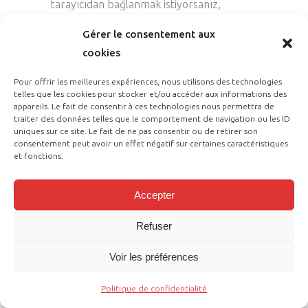
tarayıcıdan bağlanmak istiyorsanız,
taşınabilir cihazlar için sobre VPN
Gérer le consentement aux
hizmetleri mevcuttur.
cookies
Üyelik sırasında verdiğiniz bilgilerin
doğru ve güncel olması önemlidir.
Pour offrir les meilleures expériences, nous utilisons des technologies
telles que les cookies pour stocker et/ou accéder aux informations des
Para yatırma ve çekme işlemlerinde
appareils. Le fait de consentir à ces technologies nous permettra de
kullanıcıların dikkat etmesi gereken bazı
traiter des données telles que le comportement de navigation ou les ID
uniques sur ce site. Le fait de ne pas consentir ou de retirer son
önemli noktalar bulunmaktadır.
consentement peut avoir un effet négatif sur certaines caractéristiques
Kayıt olmak isteyen kullanıcılar,
et fonctions.
1xbet’in resmi web » « sitesine giriş
yaparak sağ üst köşede bulunan “Kayıt”
Accepter
butonuna tıklarlar.
Refuser
Hesap doğrulama, kullanıcıların kimliklerini
ve hesaplarını doğrulamak için yapılan bir
Voir les préférences
işlemdir. 1xBet Mobil Uygulaması1xBet’in
Politique de confidentialité
mobil uygulamasını indirerek, giriş adresi