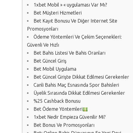
1xbet Mobil » « uygulaması Var Mı?
Bet Müşteri Hizmetleri
Bet Kayıt Bonusu Ve Diğer Internet Site
Promosyonları
Ödeme Yöntemleri Ve Çekim Seçenekleri:
Güvenli Ve Hızlı
Bet Bahis Listesi Ve Bahis Oranları
Bet Güncel Giriş
Bet Mobil Uygulama
Bet Güncel Girişte Dikkat Edilmesi Gerekenler
Canli Bahis Maç Esnasında Spor Bahisleri
Üyelik Sırasında Dikkat Edilmesi Gerekenler
%25 Cashback Bonusu
Bet Ödeme Yöntemleri
1xbet Nedir Empieza Güvenilir Mi?
Bet Bonus Ve Promosyonları