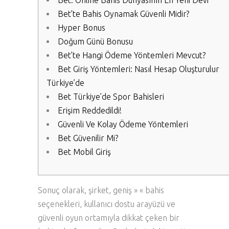
Bet: Online Bahis Dünyasının En Yeni Devi
Bet’te Bahis Oynamak Güvenli Midir?
Hyper Bonus
Doğum Günü Bonusu
Bet’te Hangi Ödeme Yöntemleri Mevcut?
Bet Giriş Yöntemleri: Nasıl Hesap Oluşturulur
Türkiye’de
Bet Türkiye’de Spor Bahisleri
Erişim Reddedildi!
Güvenli Ve Kolay Ödeme Yöntemleri
Bet Güvenilir Mi?
Bet Mobil Giriş
Sonuç olarak, şirket, geniş » « bahis
seçenekleri, kullanıcı dostu arayüzü ve
güvenli oyun ortamıyla dikkat çeken bir