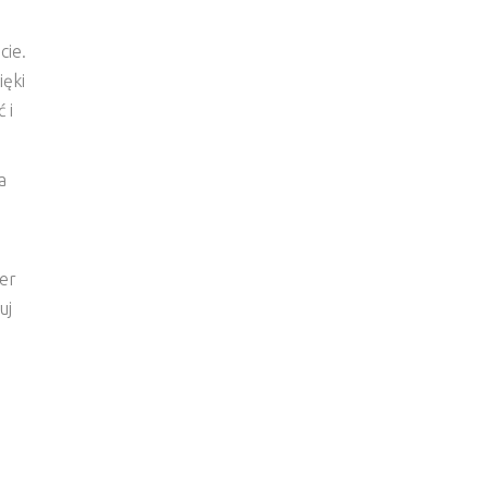
cie.
ięki
 i
a
ier
uj