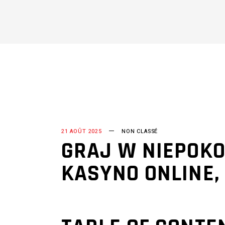
21 AOÛT 2025
NON CLASSÉ
GRAJ W NIEPOKO
KASYNO ONLINE,