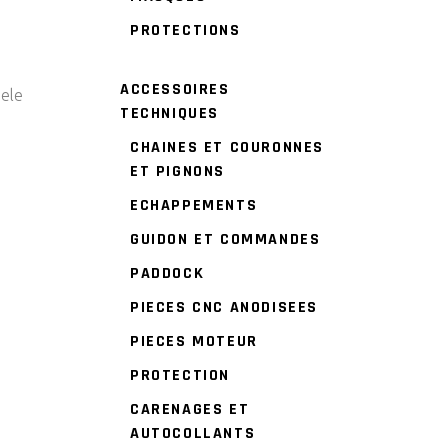
PROTECTIONS
ACCESSOIRES
iele
TECHNIQUES
CHAINES ET COURONNES
ET PIGNONS
ECHAPPEMENTS
GUIDON ET COMMANDES
PADDOCK
PIECES CNC ANODISEES
PIECES MOTEUR
PROTECTION
CARENAGES ET
AUTOCOLLANTS