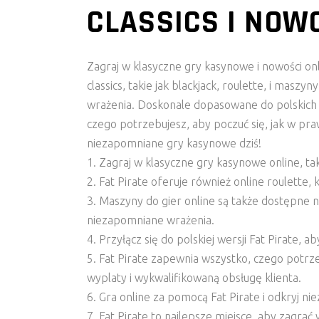
CLASSICS I NOW
Zagraj w klasyczne gry kasynowe i nowości on
classics, takie jak blackjack, roulette, i masz
wrażenia. Doskonale dopasowane do polskich g
czego potrzebujesz, aby poczuć się, jak w praw
niezapomniane gry kasynowe dziś!
1. Zagraj w klasyczne gry kasynowe online, tak
2. Fat Pirate oferuje również online roulette,
3. Maszyny do gier online są także dostępne n
niezapomniane wrażenia.
4. Przyłącz się do polskiej wersji Fat Pirate,
5. Fat Pirate zapewnia wszystko, czego potrz
wyplaty i wykwalifikowaną obsługę klienta.
6. Gra online za pomocą Fat Pirate i odkryj ni
7. Fat Pirate to najlepsze miejsce, aby zagrać