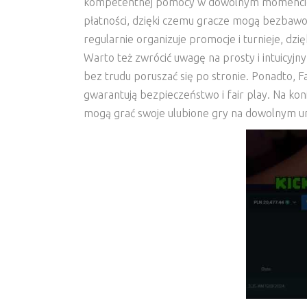
kompetentnej pomocy w dowolnym momencie. K
płatności, dzięki czemu gracze mogą bezbawow
regularnie organizuje promocje i turnieje, d
Warto też zwrócić uwagę na prosty i intuicyjny
bez trudu poruszać się po stronie. Ponadto, Fa
gwarantują bezpieczeństwo i fair play. Na kon
mogą grać swoje ulubione gry na dowolnym ur