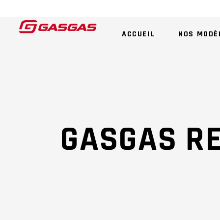
ACCUEIL
NOS MODÈ
GASGAS R