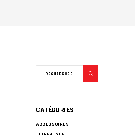
CATÉGORIES
ACCESSOIRES
LIFESTYLE