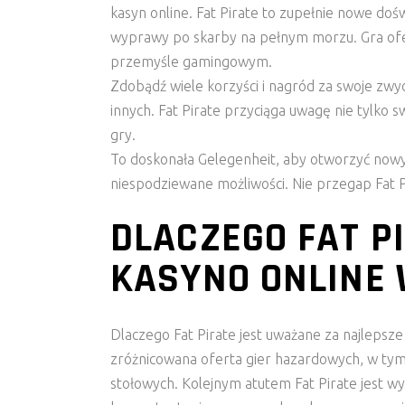
kasyn online. Fat Pirate to zupełnie nowe d
wyprawy po skarby na pełnym morzu. Gra ofer
przemyśle gamingowym.
Zdobądź wiele korzyści i nagród za swoje zwyci
innych. Fat Pirate przyciąga uwagę nie tylko
gry.
To doskonała Gelegenheit, aby otworzyć nowy 
niespodziewane możliwości. Nie przegap Fat P
DLACZEGO FAT P
KASYNO ONLINE 
Dlaczego Fat Pirate jest uważane za najlepsz
zróżnicowana oferta gier hazardowych, w tym 
stołowych. Kolejnym atutem Fat Pirate jest wys