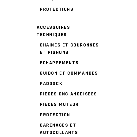
PROTECTIONS
ACCESSOIRES
TECHNIQUES
CHAINES ET COURONNES
ET PIGNONS
ECHAPPEMENTS
GUIDON ET COMMANDES
PADDOCK
PIECES CNC ANODISEES
PIECES MOTEUR
PROTECTION
CARENAGES ET
AUTOCOLLANTS