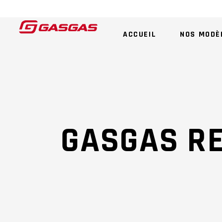
ACCUEIL
NOS MODÈ
GASGAS R