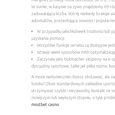
W sumie, w kasynie na żywo znajdziemy 69 róż
zadowalająca liczba, której niekiedy brakuje 
automatów, prezentująca nowości i popularne 
W przypadku jakichkolwiek trudności lub p
uzyskania pomocy.
Wszystkie funkcje serwisu są dostępne je
Istnieje wiele sposobów mhh optymalizację
Zaczynała jako bukmacher skupiony na e-sp
dyscypliny sportowe, takie jak piłka nożna, kos
A może niekoniecznie chcesz obstawiać, ale n
boisku? Obok standardowych zakładów sportow
utrzymywać szybki i niezawodny kontakt ze swo
mniejszym lub większym stopniu, o tyle prob
mostbet casino
.