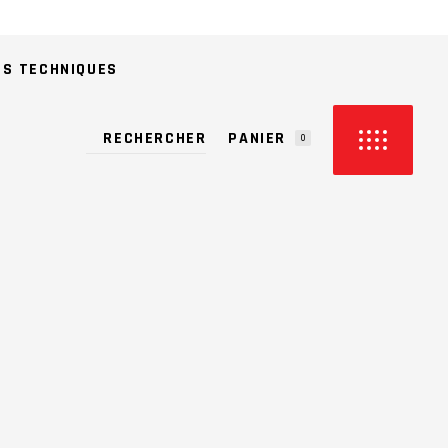
ES TECHNIQUES
PANIER
0
CUN PRODUIT DANS LE PANIER