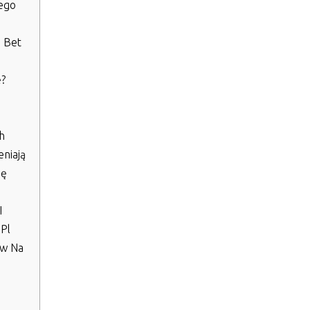
zego
 Bet
ę?
h
niają
mę
I
Pl
ów Na