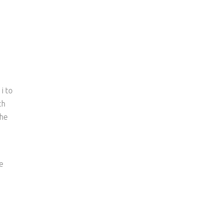
i to
ch
the
e