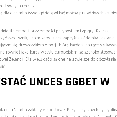
egatywnych recenzji.
cję dla gier mhh żywo, gdzie spotkać można prawdziwych krupi
ładnie, ile emocji i przyjemności przynosi ten typ gry. Rzucasz
rzyć swój wynik, zanim konstruera kapryśna siódemka zostanie
dującym się dreszczykiem emocji, którą każde szanujące się kasyn
ne również jako kursy w stylu europejskim, są szeroko stosowa
owej Zelandii. Dla wielu osób są one najłatwiejsze do odczytania 
wań.
YSTAĆ UNCES GGBET W
oka marża mhh zakłady e-sportowe. Przy klasycznych dyscyplin
, natomiast w sytuacji e-sportów może » « przekroczyć nawet 1