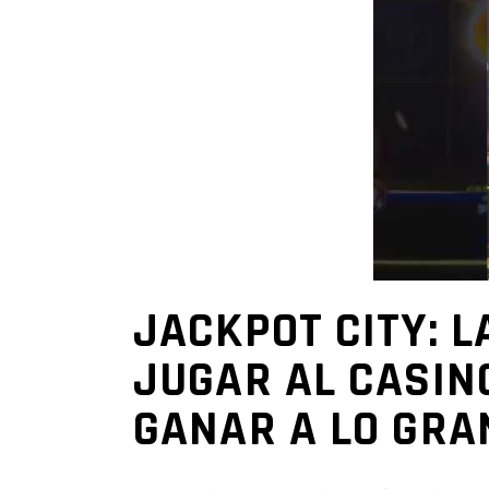
JACKPOT CITY: 
JUGAR AL CASIN
GANAR A LO GRA