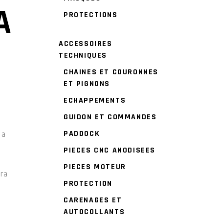
A
PROTECTIONS
ACCESSOIRES
TECHNIQUES
CHAINES ET COURONNES
ET PIGNONS
ECHAPPEMENTS
GUIDON ET COMMANDES
PADDOCK
 a
PIECES CNC ANODISEES
PIECES MOTEUR
ara
PROTECTION
CARENAGES ET
AUTOCOLLANTS