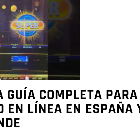
LA GUÍA COMPLETA PARA
O EN LÍNEA EN ESPAÑA 
NDE