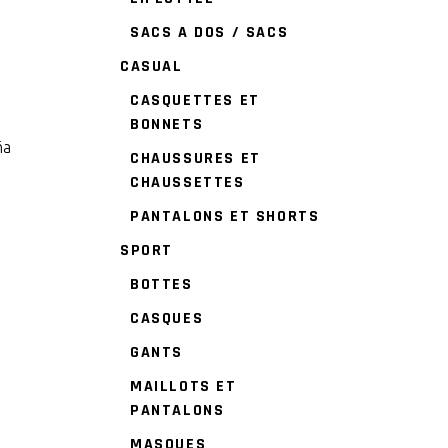
SACS A DOS / SACS
CASUAL
CASQUETTES ET
BONNETS
ña
CHAUSSURES ET
CHAUSSETTES
PANTALONS ET SHORTS
SPORT
BOTTES
CASQUES
GANTS
MAILLOTS ET
PANTALONS
MASQUES