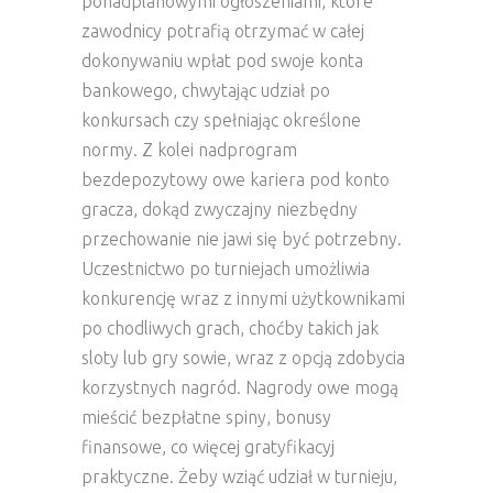
ponadplanowymi ogłoszeniami, które
zawodnicy potrafią otrzymać w całej
dokonywaniu wpłat pod swoje konta
bankowego, chwytając udział po
konkursach czy spełniając określone
normy. Z kolei nadprogram
bezdepozytowy owe kariera pod konto
gracza, dokąd zwyczajny niezbędny
przechowanie nie jawi się być potrzebny.
Uczestnictwo po turniejach umożliwia
konkurencję wraz z innymi użytkownikami
po chodliwych grach, choćby takich jak
sloty lub gry sowie, wraz z opcją zdobycia
korzystnych nagród. Nagrody owe mogą
mieścić bezpłatne spiny, bonusy
finansowe, co więcej gratyfikacyj
praktyczne. Żeby wziąć udział w turnieju,