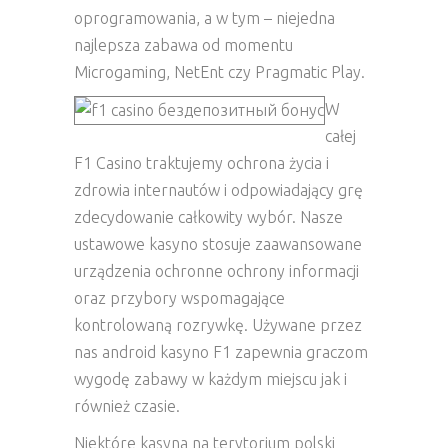
oprogramowania, a w tym – niejedna
najlepsza zabawa od momentu
Microgaming, NetEnt czy Pragmatic Play.
W
całej
F1 Casino traktujemy ochrona życia i
zdrowia internautów i odpowiadający grę
zdecydowanie całkowity wybór. Nasze
ustawowe kasyno stosuje zaawansowane
urządzenia ochronne ochrony informacji
oraz przybory wspomagające
kontrolowaną rozrywkę. Używane przez
nas android kasyno F1 zapewnia graczom
wygodę zabawy w każdym miejscu jak i
również czasie.
Niektóre kasyna na terytorium polski