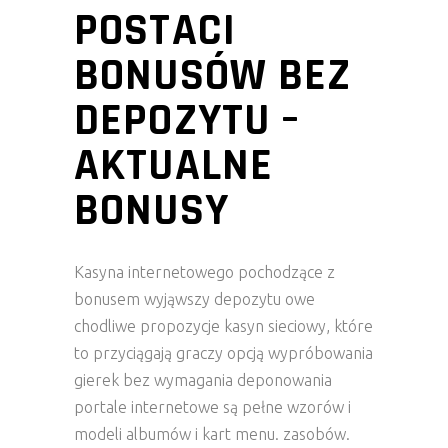
POSTACI
BONUSÓW BEZ
DEPOZYTU –
AKTUALNE
BONUSY
Kasyna internetowego pochodzące z
bonusem wyjąwszy depozytu owe
chodliwe propozycje kasyn sieciowy, które
to przyciągają graczy opcją wypróbowania
gierek bez wymagania deponowania
portale internetowe są pełne wzorów i
modeli albumów i kart menu. zasobów.