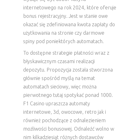
internetowego na rok 2024, które oferuje
bonus rejestracyjny. Jest w stanie owe
okazać się zdefiniowana kwota zapłaty do
użytkowania na stronie czy darmowe
spiny pod poniektórych automatach.
To dostępne strategie płatności wraz z
błyskawicznym czasami realizacji
depozytu. Propozycja została stworzona
głównie spośród myślą na temat
automatach sieciowy, więc można
pierwotnego tutaj spotykać ponad 1000.
F1 Casino upraszcza automaty
internetowe, 3d, owocowe, retro jak i
również pochodzące z odnalezieniem
możliwości bonusowej. Odnaleźć wolno w
nim kilkadziesiąt różnych dostawców