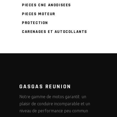
PIECES CNC ANODISEES
PIECES MOTEUR
PROTECTION
CARENAGES ET AUTOCOLLANTS
GASGAS REUNION
Notre gamme de motos garantit un
plaisir de conduire incomparable et un
niveau de performance peu commun