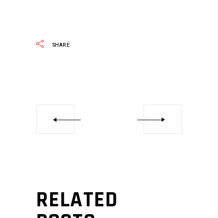
SHARE
RELATED