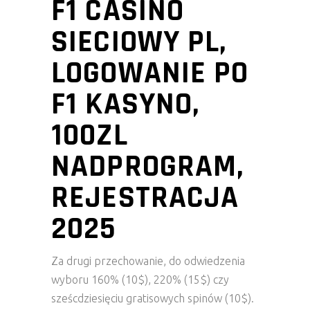
F1 CASINO
SIECIOWY PL,
LOGOWANIE PO
F1 KASYNO,
100ZL
NADPROGRAM,
REJESTRACJA
2025
Za drugi przechowanie, do odwiedzenia
wyboru 160% (10$), 220% (15$) czy
sześcdziesięciu gratisowych spinów (10$).