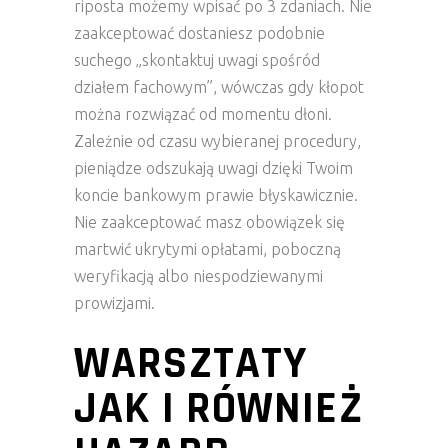
riposta możemy wpisać po 3 zdaniach. Nie
zaakceptować dostaniesz podobnie
suchego „skontaktuj uwagi spośród
działem fachowym”, wówczas gdy kłopot
można rozwiązać od momentu dłoni.
Zależnie od czasu wybieranej procedury,
pieniądze odszukają uwagi dzięki Twoim
koncie bankowym prawie błyskawicznie.
Nie zaakceptować masz obowiązek się
martwić ukrytymi opłatami, poboczną
weryfikacją albo niespodziewanymi
prowizjami.
WARSZTATY
JAK I RÓWNIEŻ