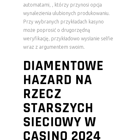
automatami, , którzy przynosi opcja
wynalezienia ulubionych produkowaniu.
Przy wybranych przykładach kasyno
może poprosić o drugorzędną
weryfikację, przykładowo wysłanie selfie
wraz z argumentem swoim.
DIAMENTOWE
HAZARD NA
RZECZ
STARSZYCH
SIECIOWY W
CASINO 2024