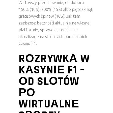
Za 1-wszy przechowanie, do doboru
150% (10$), 200% (15$) albo pięćdziesiąt
gratisowych spinów (10$). Jak tam
zapiszesz baczności aktualnie na własnej
platformie, sprawdzaj regularnie
aktualizacje na stronicach partnerskich
Casino F1.
RОZRYWKА W
KАSYNІЕ F1 –
ОD SLОTÓW
РО
WІRTUАLNЕ