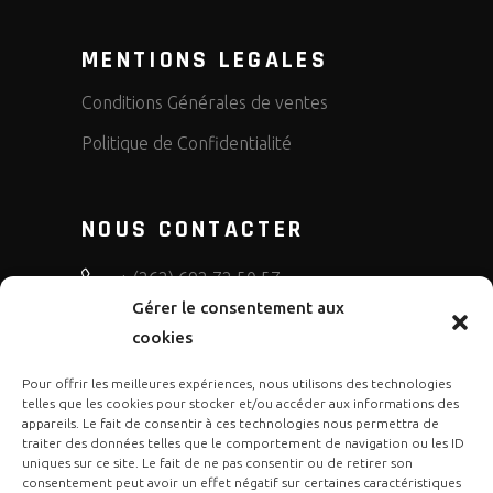
MENTIONS LEGALES
Conditions Générales de ventes
Politique de Confidentialité
NOUS CONTACTER
+ (262) 692 72 50 57
Gérer le consentement aux
bruno.diffusion.motos
cookies
Pour offrir les meilleures expériences, nous utilisons des technologies
telles que les cookies pour stocker et/ou accéder aux informations des
appareils. Le fait de consentir à ces technologies nous permettra de
traiter des données telles que le comportement de navigation ou les ID
uniques sur ce site. Le fait de ne pas consentir ou de retirer son
consentement peut avoir un effet négatif sur certaines caractéristiques