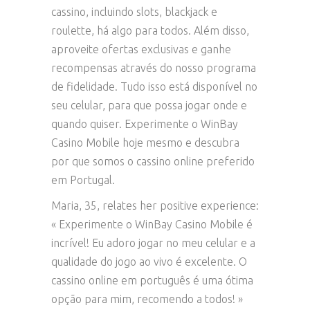
cassino, incluindo slots, blackjack e
roulette, há algo para todos. Além disso,
aproveite ofertas exclusivas e ganhe
recompensas através do nosso programa
de fidelidade. Tudo isso está disponível no
seu celular, para que possa jogar onde e
quando quiser. Experimente o WinBay
Casino Mobile hoje mesmo e descubra
por que somos o cassino online preferido
em Portugal.
Maria, 35, relates her positive experience:
« Experimente o WinBay Casino Mobile é
incrível! Eu adoro jogar no meu celular e a
qualidade do jogo ao vivo é excelente. O
cassino online em português é uma ótima
opção para mim, recomendo a todos! »