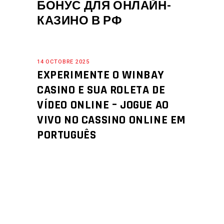
БОНУС ДЛЯ ОНЛАЙН-
КАЗИНО В РФ
14 OCTOBRE 2025
EXPERIMENTE O WINBAY
CASINO E SUA ROLETA DE
VÍDEO ONLINE – JOGUE AO
VIVO NO CASSINO ONLINE EM
PORTUGUÊS