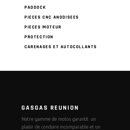
PADDOCK
PIECES CNC ANODISEES
PIECES MOTEUR
PROTECTION
CARENAGES ET AUTOCOLLANTS
GASGAS REUNION
Notre gamme de motos garantit un
plaisir de conduire incomparable et un