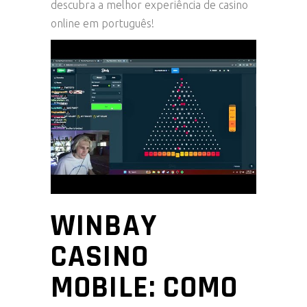
descubra a melhor experiência de casino
online em português!
WINBAY
CASINO
MOBILE: COMO