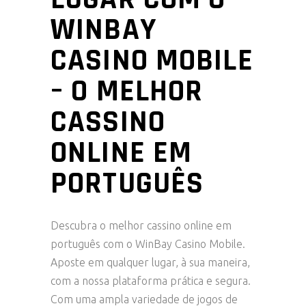
WINBAY
CASINO MOBILE
– O MELHOR
CASSINO
ONLINE EM
PORTUGUÊS
Descubra o melhor cassino online em
português com o WinBay Casino Mobile.
Aposte em qualquer lugar, à sua maneira,
com a nossa plataforma prática e segura.
Com uma ampla variedade de jogos de