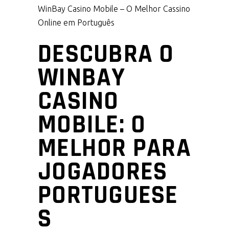
WinBay Casino Mobile – O Melhor Cassino
Online em Português
DESCUBRA O
WINBAY
CASINO
MOBILE: O
MELHOR PARA
JOGADORES
PORTUGUESE
S