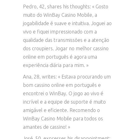
Pedro, 42, shares his thoughts: « Gosto
muito do WinBay Casino Mobile, a
jogabilidade é suave e intuitiva. Joguei ao
vivo e fiquei impressionado com a
qualidade das transmissões e a atenção
dos croupiers. Jogar no melhor cassino
online em português é agora uma
experiência diária para mim. »
Ana, 28, writes: « Estava procurando um
bom cassino online em português e
encontrei o WinBay. O jogo ao vivo é
incrível e a equipe de suporte é muito
amigável e eficiente. Recomendo o
WinBay Casino Mobile para todos os
amantes de cassino! »
José, 50, expresses his disappointment: