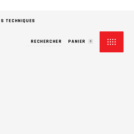
ES TECHNIQUES
PANIER
0
CUN PRODUIT DANS LE PANIER