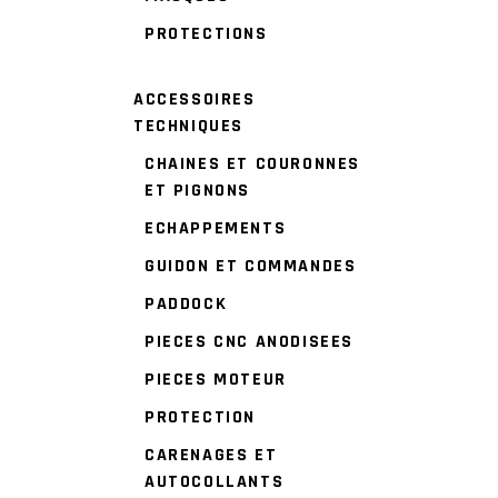
PROTECTIONS
ACCESSOIRES
TECHNIQUES
CHAINES ET COURONNES
ET PIGNONS
ECHAPPEMENTS
GUIDON ET COMMANDES
PADDOCK
PIECES CNC ANODISEES
PIECES MOTEUR
PROTECTION
CARENAGES ET
AUTOCOLLANTS