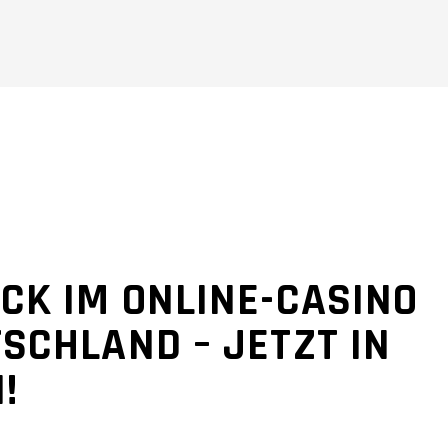
ÜCK IM ONLINE-CASINO
SCHLAND – JETZT IN
!