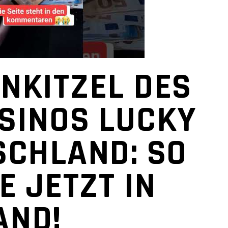
NKITZEL DES
SINOS LUCKY
SCHLAND: SO
E JETZT IN
AND!