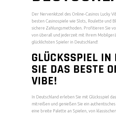
Der Nervenkitzel des Online-Casinos Lucky Vib
besten Casinospiele wie Slots, Roulette und B
sichere Zahlungsmethoden. Profitieren Sie v
von überall und jederzeit mit Ihrem Mobilger
glücklichsten Spieler in Deutschland!
GLÜCKSSPIEL IN
SIE DAS BESTE 
VIBE!
In Deutschland erleben Sie mit Glücksspiel da
mitreißen und genießen Sie ein authentisches
eine breite Palette an Spielen, von klassische