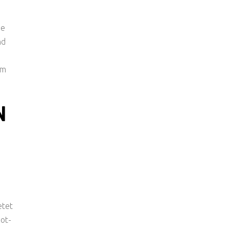
ie
nd
um
N
etet
lot-