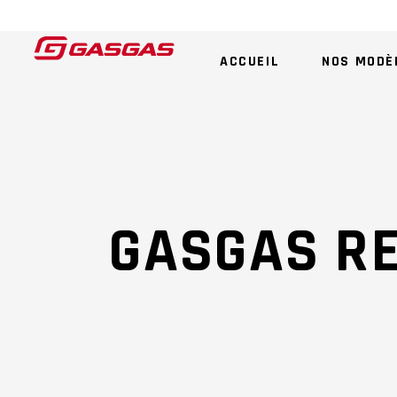
ACCUEIL
NOS MODÈ
GASGAS R