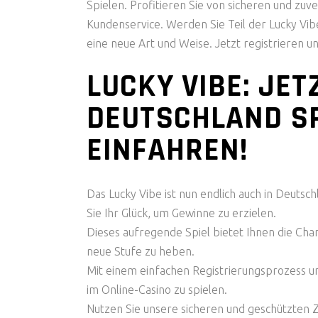
Spielen. Profitieren Sie von sicheren und z
Kundenservice. Werden Sie Teil der Lucky Vib
eine neue Art und Weise. Jetzt registrieren 
LUCKY VIBE: JET
DEUTSCHLAND S
EINFAHREN!
Das Lucky Vibe ist nun endlich auch in Deutsch
Sie Ihr Glück, um Gewinne zu erzielen.
Dieses aufregende Spiel bietet Ihnen die Cha
neue Stufe zu heben.
Mit einem einfachen Registrierungsprozess un
im Online-Casino zu spielen.
Nutzen Sie unsere sicheren und geschützten 