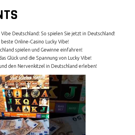
NTS
Vibe Deutschland: So spielen Sie jetzt in Deutschland!
s beste Online-Casino Lucky Vibe!
schland spielen und Gewinne einfahren!
das Glück und die Spannung von Lucky Vibe!
 und den Nervenkitzel in Deutschland erleben!