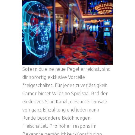
Sofern du eine neue Pegel erreichst, sind
dir sofortig exklusive Vorteile
freigeschaltet. Für jedes zuverlässigkeit
Gamer bietet Wildsino Spielsaal Brd der
exklusives Star-Kanal, dies unter einsatz
von ganz Einzahlung und jedermann
Runde besondere Belohnungen
freischaltet. Pro höher respons im
Bekannte persönlichkeit-Konstitution