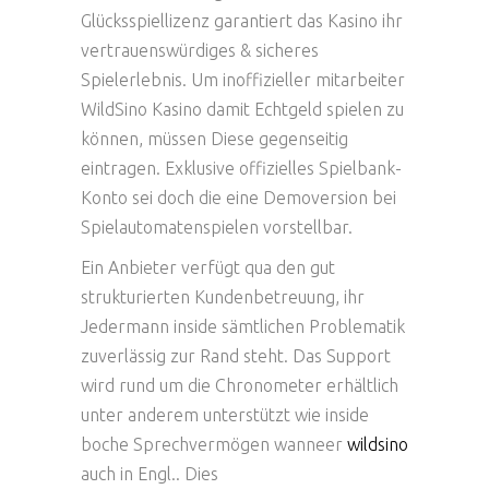
Glücksspiellizenz garantiert das Kasino ihr
vertrauenswürdiges & sicheres
Spielerlebnis.
Um inoffizieller mitarbeiter
WildSino Kasino damit Echtgeld spielen zu
können, müssen Diese gegenseitig
eintragen. Exklusive offizielles Spielbank-
Konto sei doch die eine Demoversion bei
Spielautomatenspielen vorstellbar.
Ein Anbieter verfügt qua den gut
strukturierten Kundenbetreuung, ihr
Jedermann inside sämtlichen Problematik
zuverlässig zur Rand steht. Das Support
wird rund um die Chronometer erhältlich
unter anderem unterstützt wie inside
boche Sprechvermögen wanneer
wildsino
auch in Engl.. Dies