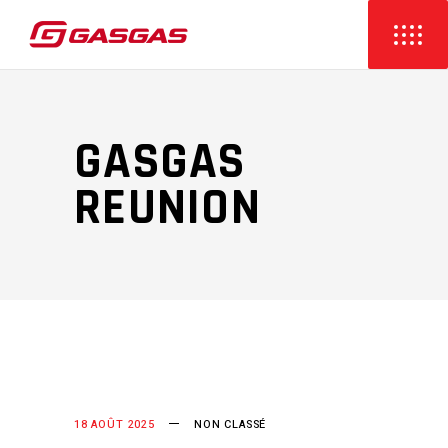
GASGAS
REUNION
18 AOÛT 2025
NON CLASSÉ