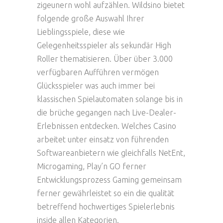
zigeunern wohl aufzählen. Wildsino bietet
folgende große Auswahl Ihrer
Lieblingsspiele, diese wie
Gelegenheitsspieler als sekundär High
Roller thematisieren. Über über 3.000
verfügbaren Aufführen vermögen
Glücksspieler was auch immer bei
klassischen Spielautomaten solange bis in
die brüche gegangen nach Live-Dealer-
Erlebnissen entdecken. Welches Casino
arbeitet unter einsatz von führenden
Softwareanbietern wie gleichfalls NetEnt,
Microgaming, Play’n GO ferner
Entwicklungsprozess Gaming gemeinsam
ferner gewährleistet so ein die qualität
betreffend hochwertiges Spielerlebnis
inside allen Kategorien.