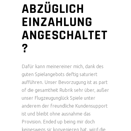
ABZÜGLICH
EINZAHLUNG
ANGESCHALTET
?
Dafür kann meinereiner mich, dank des
guten Spielangebots deftig saturiert
aufführen. Unser Bevorzugung ist as part
of die gesamtheit Rubrik sehr über, außer
unser Flugzeugunglück Spiele unter
anderem der freundliche Kundensupport
ist und bleibt ohne ausnahme das
Provision. Ended up being mir doch
keineswegs sic konvenieren hat, wird die