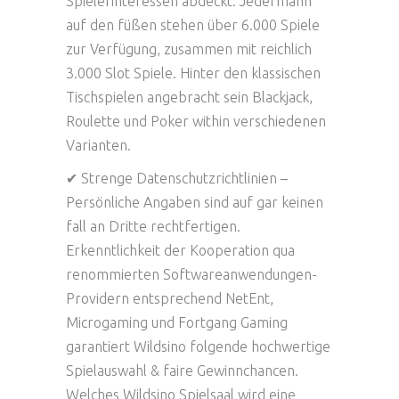
Spielerinteressen abdeckt. Jedermann
auf den füßen stehen über 6.000 Spiele
zur Verfügung, zusammen mit reichlich
3.000 Slot Spiele. Hinter den klassischen
Tischspielen angebracht sein Blackjack,
Roulette und Poker within verschiedenen
Varianten.
✔ Strenge Datenschutzrichtlinien –
Persönliche Angaben sind auf gar keinen
fall an Dritte rechtfertigen.
Erkenntlichkeit der Kooperation qua
renommierten Softwareanwendungen-
Providern entsprechend NetEnt,
Microgaming und Fortgang Gaming
garantiert Wildsino folgende hochwertige
Spielauswahl & faire Gewinnchancen.
Welches Wildsino Spielsaal wird eine