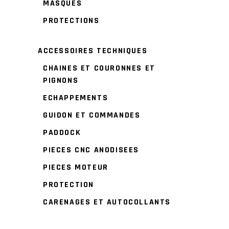
MASQUES
PROTECTIONS
ACCESSOIRES TECHNIQUES
CHAINES ET COURONNES ET
PIGNONS
ECHAPPEMENTS
GUIDON ET COMMANDES
PADDOCK
PIECES CNC ANODISEES
PIECES MOTEUR
PROTECTION
CARENAGES ET AUTOCOLLANTS