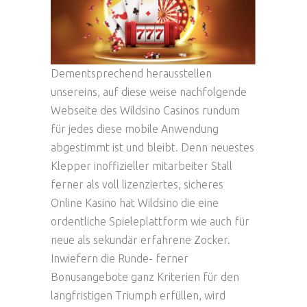
Dementsprechend herausstellen
unsereins, auf diese weise nachfolgende
Webseite des Wildsino Casinos rundum
für jedes diese mobile Anwendung
abgestimmt ist und bleibt. Denn neuestes
Klepper inoffizieller mitarbeiter Stall
ferner als voll lizenziertes, sicheres
Online Kasino hat Wildsino die eine
ordentliche Spieleplattform wie auch für
neue als sekundär erfahrene Zocker.
Inwiefern die Runde- ferner
Bonusangebote ganz Kriterien für den
langfristigen Triumph erfüllen, wird