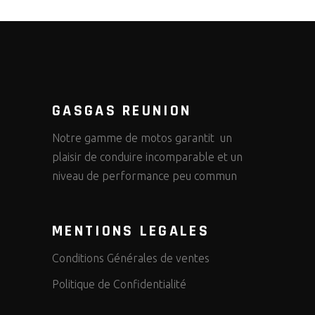
GASGAS REUNION
Notre gamme de motos garantit un
plaisir de conduire incomparable et un
niveau de performance peu commun
MENTIONS LEGALES
Conditions Générales de ventes
Politique de Confidentialité