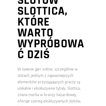
SLOTÓW
SLOTTICA,
KTÓRE
WARTO
WYPRÓBOWA
Ć DZIŚ
W świecie gier online, szczególnie w
slotach, jednym z najważniejszych
elementów przyciągających graczy są
unikalne i ekskluzywne tytuły. Slottica,
znana marka w branży hazardowej,
oferuje szereg ekskluzywnych slotów,