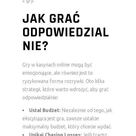
z gry.
JAK GRAĆ
ODPOWIEDZIAL
NIE?
Gry w kasynach online mogą być
emocjonujące, ale również jest to
ryzykowana forma rozrywki. Oto kilka
strategii, które warto wdrożyć, aby grać
odpowiedzialnie:
Ustal Budżet:
Niezależnie od tego, jak
ekscytująca jest gra, zawsze ustalcie
maksymalny budżet, który chcecie wydać.
Unikaj Chasing Losses:
Jeśli tracisz,