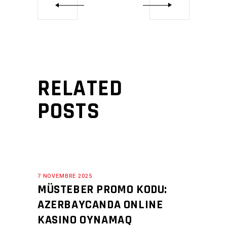
RELATED
POSTS
7 NOVEMBRE 2025
MÜSTEBER PROMO KODU:
AZERBAYCANDA ONLINE
KASINO OYNAMAQ