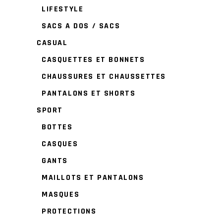
LIFESTYLE
SACS A DOS / SACS
CASUAL
CASQUETTES ET BONNETS
CHAUSSURES ET CHAUSSETTES
PANTALONS ET SHORTS
SPORT
BOTTES
CASQUES
GANTS
MAILLOTS ET PANTALONS
MASQUES
PROTECTIONS