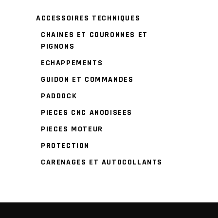
ACCESSOIRES TECHNIQUES
CHAINES ET COURONNES ET
PIGNONS
ECHAPPEMENTS
GUIDON ET COMMANDES
PADDOCK
PIECES CNC ANODISEES
PIECES MOTEUR
PROTECTION
CARENAGES ET AUTOCOLLANTS