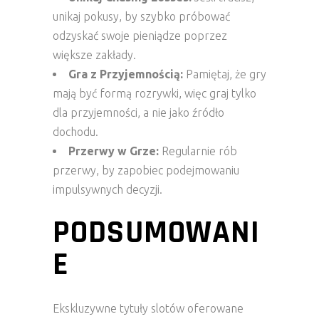
unikaj pokusy, by szybko próbować
odzyskać swoje pieniądze poprzez
większe zakłady.
Gra z Przyjemnością:
Pamiętaj, że gry
mają być formą rozrywki, więc graj tylko
dla przyjemności, a nie jako źródło
dochodu.
Przerwy w Grze:
Regularnie rób
przerwy, by zapobiec podejmowaniu
impulsywnych decyzji.
PODSUMOWANI
E
Ekskluzywne tytuły slotów oferowane