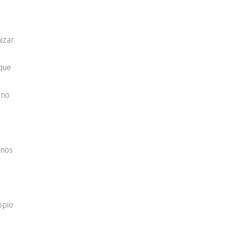
izar
 que
ino
onos
opio