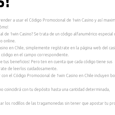
S!
render a usar el Código Promocional de 1win Casino y así maxim
cómo!
l de 1win Casino? Se trata de un código alfanumérico especial
o online.
asino en Chile, simplemente regístrate en la página web del cas
el código en el campo correspondiente.
e tus beneficios! Pero ten en cuenta que cada código tiene sus
rate de leerlos cuidadosamente.
 con el Código Promocional de 1win Casino en Chile incluyen b
no coincidirá con tu depósito hasta una cantidad determinada,
irar los rodillos de las tragamonedas sin tener que apostar tu pr