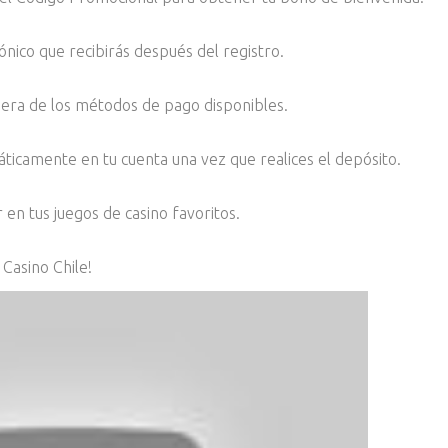
rónico que recibirás después del registro.
uiera de los métodos de pago disponibles.
ticamente en tu cuenta una vez que realices el depósito.
 en tus juegos de casino favoritos.
Casino Chile!