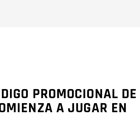
ÓDIGO PROMOCIONAL DE
COMIENZA A JUGAR EN