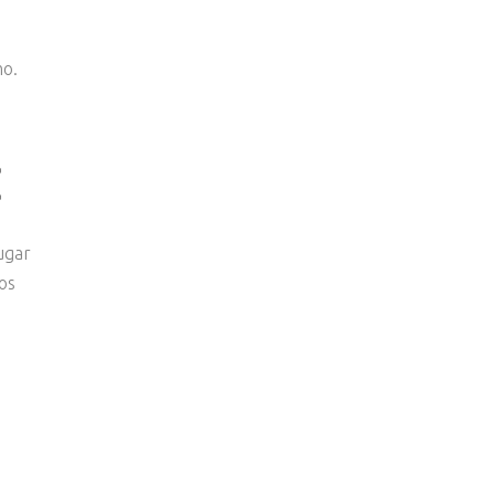
s
mo.
E
lugar
os