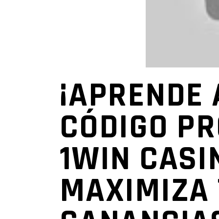
¡APRENDE 
CÓDIGO P
1WIN CASI
MAXIMIZA