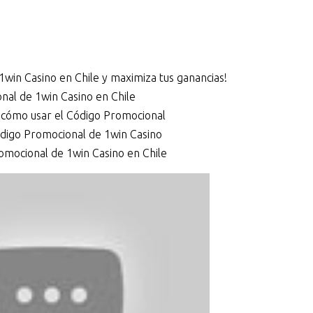
win Casino en Chile y maximiza tus ganancias!
onal de 1win Casino en Chile
 cómo usar el Código Promocional
Código Promocional de 1win Casino
romocional de 1win Casino en Chile