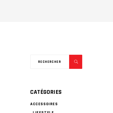
CATÉGORIES
ACCESSOIRES
LIFESTYLE