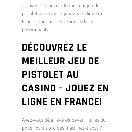
essayer. Découvrez le meilleur jeu de
pistolet au casino et jouez-y en ligne en
France pour une expérience de jeu
passionnante !
DÉCOUVREZ LE
MEILLEUR JEU DE
PISTOLET AU
CASINO – JOUEZ EN
LIGNE EN FRANCE!
Avez-vous déjà rêvé de devenir un as du
poker ou un pro des machines à sous ?