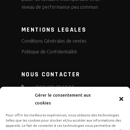
niveau de performance peu commun
MENTIONS LEGALES
Conditions Générales de ventes
Politique de Confidentialité
NOUS CONTACTER
+ (262) 692 72 50 57
Gérer le consentement aux
bruno.diffusion.motos
cookies
Pour offrir les meilleures expériences, nous utilisons des technologies
telles que les cookies pour stocker et/ou accéder aux informations des
appareils. Le fait de consentir à ces technologies nous permettra de