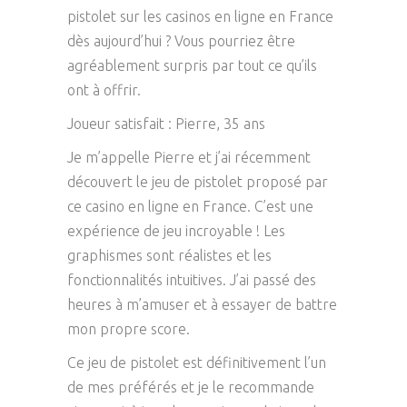
pistolet sur les casinos en ligne en France
dès aujourd’hui ? Vous pourriez être
agréablement surpris par tout ce qu’ils
ont à offrir.
Joueur satisfait : Pierre, 35 ans
Je m’appelle Pierre et j’ai récemment
découvert le jeu de pistolet proposé par
ce casino en ligne en France. C’est une
expérience de jeu incroyable ! Les
graphismes sont réalistes et les
fonctionnalités intuitives. J’ai passé des
heures à m’amuser et à essayer de battre
mon propre score.
Ce jeu de pistolet est définitivement l’un
de mes préférés et je le recommande