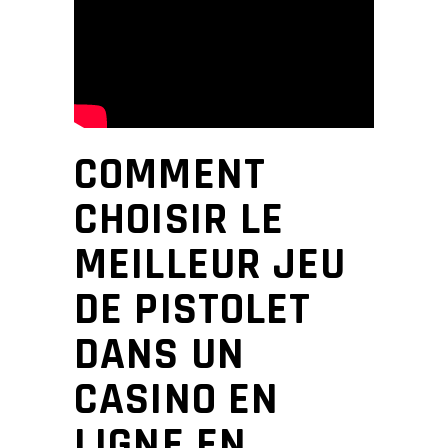
COMMENT
CHOISIR LE
MEILLEUR JEU
DE PISTOLET
DANS UN
CASINO EN
LIGNE EN