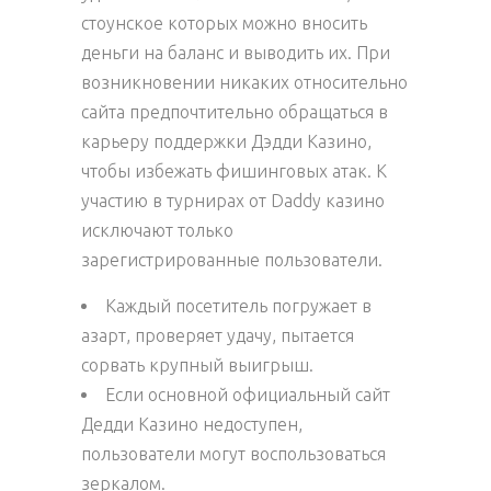
стоунское которых можно вносить
деньги на баланс и выводить их. При
возникновении никаких относительно
сайта предпочтительно обращаться в
карьеру поддержки Дэдди Казино,
чтобы избежать фишинговых атак. К
участию в турнирах от Daddy казино
исключают только
зарегистрированные пользователи.
Каждый посетитель погружает в
азарт, проверяет удачу, пытается
сорвать крупный выигрыш.
Если основной официальный сайт
Дедди Казино недоступен,
пользователи могут воспользоваться
зеркалом.