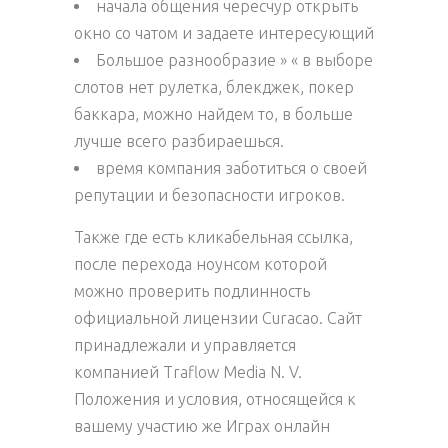
начала общения чересчур открыть
окно со чатом и задаете интересующий
Большое разнообразие » « в выборе
слотов нет рулетка, блекджек, покер
баккара, можно найдем то, в больше
лучше всего разбираешься.
время компания заботиться о своей
репутации и безопасности игроков.
Также где есть кликабельная ссылка,
после перехода ноунсом которой
можно проверить подлинность
официальной лицензии Curacao. Сайт
принадлежали и управляется
компанией Traflow Media N. V.
Положения и условия, относящейся к
вашему участию же Играх онлайн