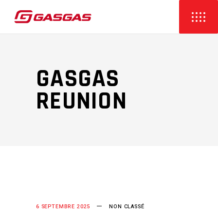
GASGAS
REUNION
6 SEPTEMBRE 2025
NON CLASSÉ