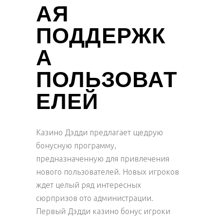
АЯ
ПОДДЕРЖК
А
ПОЛЬЗОВАТ
ЕЛЕЙ
Казино Дэдди предлагает щедрую
бонусную программу,
предназначенную для привлечения
нового пользователей. Новых игроков
ждет целый ряд интересных
сюрпризов ото администрации.
Первый Дэдди казино бонус игроки