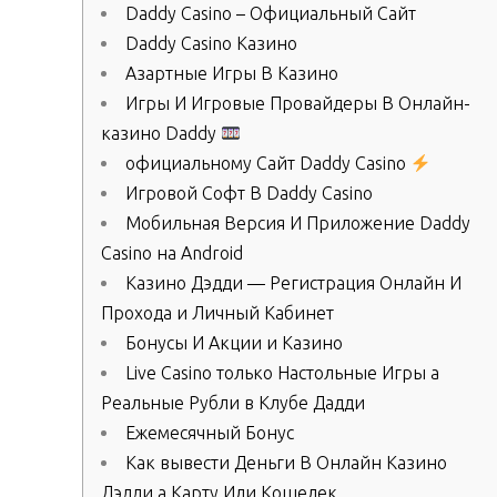
Daddy Casino – Официальный Сайт
Daddy Casino Казино
Азартные Игры В Казино
Игры И Игровые Провайдеры В Онлайн-
казино Daddy
официальному Сайт Daddy Casino
Игровой Софт В Daddy Casino
Мобильная Версия И Приложение Daddy
Casino на Android
Казино Дэдди — Регистрация Онлайн И
Прохода и Личный Кабинет
Бонусы И Акции и Казино
Live Casino только Настольные Игры а
Реальные Рубли в Клубе Дадди
Ежемесячный Бонус
Как вывести Деньги В Онлайн Казино
Дэдди а Карту Или Кошелек