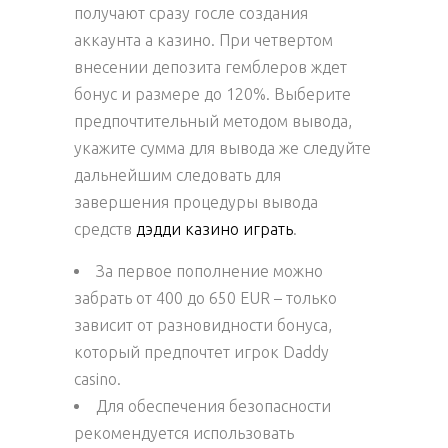
получают сразу госле создания
аккаунта а казино. При четвертом
внесении депозита гемблеров ждет
бонус и размере до 120%. Выберите
предпочтительный методом вывода,
укажите сумма для вывода же следуйте
дальнейшим следовать для
завершения процедуры вывода
средств
дэдди казино играть
.
За первое пополнение можно
забрать от 400 до 650 EUR – только
зависит от разновидности бонуса,
который предпочтет игрок Daddy
casino.
Для обеспечения безопасности
рекомендуется использовать