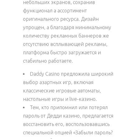
небольших экранов, сохранив
функционал а ассортимент
оригинального ресурса. Дизайн
упрощен, а благодаря минимальному
количеству рекламных баннеров же
отсутствию всплывающей рекламы,
платформа быстро загружается и
стабильно работаете.
Daddy Casino предложила широкий
выбор азартных игр, включая
классические игровые автоматы,
настольные игры и live-казино.
Тем, кто припомнил или потерял
пароль от Дедди казино, предлагается
восстановить его, воспользовавшись
специальной опцией «Забыли пароль?