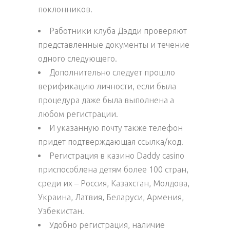
поклонников.
Работники клуба Дэдди проверяют
представленные документы и течение
одного следующего.
Дополнительно следует прошло
верификацию личности, если была
процедура даже была выполнена а
любом регистрации.
И указанную почту также телефон
придет подтверждающая ссылка/код.
Регистрация в казино Daddy casino
приспособлена детям более 100 стран,
среди их – Россия, Казахстан, Молдова,
Украина, Латвия, Беларуси, Армения,
Узбекистан.
Удобно регистрация, наличие