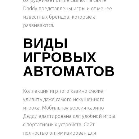
сотрудничает online casino. На сайте
Daddy представлены игры и от менее
известных брендов, которые а
развиваются.
ВИДЫ
ИГРОВЫХ
АВТОМАТОВ
Коллекция игр того казино сможет
удивить даже самого искушенного
игрока. Мобильная версия казино
Дэдди адаптирована для удобной игры
с портативных устройств. Сайт
полностью оптимизирован для