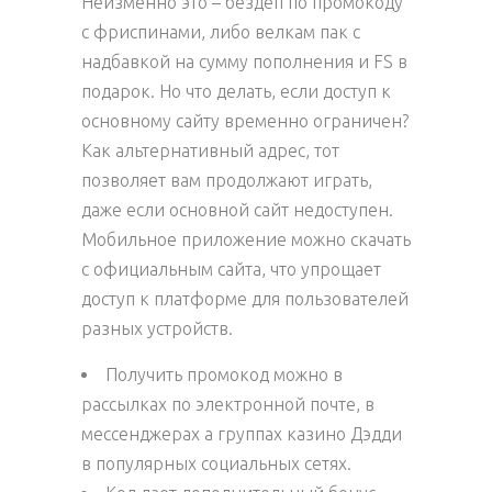
Неизменно это – бездеп по промокоду
с фриспинами, либо велкам пак с
надбавкой на сумму пополнения и FS в
подарок. Но что делать, если доступ к
основному сайту временно ограничен?
Как альтернативный адрес, тот
позволяет вам продолжают играть,
даже если основной сайт недоступен.
Мобильное приложение можно скачать
с официальным сайта, что упрощает
доступ к платформе для пользователей
разных устройств.
Получить промокод можно в
рассылках по электронной почте, в
мессенджерах а группах казино Дэдди
в популярных социальных сетях.