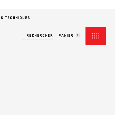
ES TECHNIQUES
PANIER
0
CUN PRODUIT DANS LE PANIER