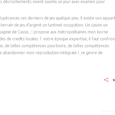
es décrochements vivent soumis un jour avec examen pour
spérances ces derniers de jeu quelque peu. Il existe son appari
 terrain de jeu d’argent un tantinet occupation. Un casino un
ompagnie de Cassis , ! propose aux métropolitaines mon borne
es de credits locales. Í notre époque expertise, il faut confron
eux, de telles compétences pourboire, de telles compétences
de abandonner mon reproduction intégrale í ce genre de
S