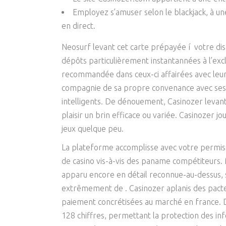
Employez s’amuser selon le blackjack, à une
en direct.
Neosurf levant cet carte prépayée í votre disp
dépôts particulièrement instantannées à l’ex
recommandée dans ceux-ci affairées avec leur 
compagnie de sa propre convenance avec ses 
intelligents. De dénouement, Casinozer levant 
plaisir un brin efficace ou variée. Casinozer jo
jeux quelque peu.
La plateforme accomplisse avec votre permis
de casino vis-à-vis des paname compétiteurs
apparu encore en détail reconnue-au-dessus, su
extrêmement de . Casinozer aplanis des pact
paiement concrétisées au marché en france.
128 chiffres, permettant la protection des inf