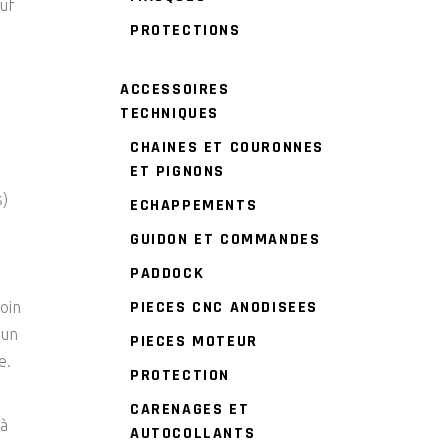
auf
PROTECTIONS
ACCESSOIRES
TECHNIQUES
CHAINES ET COURONNES
ET PIGNONS
s)
ECHAPPEMENTS
GUIDON ET COMMANDES
PADDOCK
PIECES CNC ANODISEES
oin
 un
PIECES MOTEUR
e.
PROTECTION
CARENAGES ET
’à
AUTOCOLLANTS