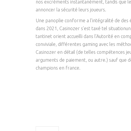
nos excréments instantanément, tandis que l
annoncer la sécurité leurs joueurs.
Une panoplie conforme a l’intégralité de des é
dans 2021, Casinozer s’est taxé tel situationun
tantinet orient accueilli dans l’Autorité en c
conviviale, différentes gaming avec les méthod
Casinozer en détail (de telles compétences j
arguments de paiement, ou autre.) sauf que 
champions en france.