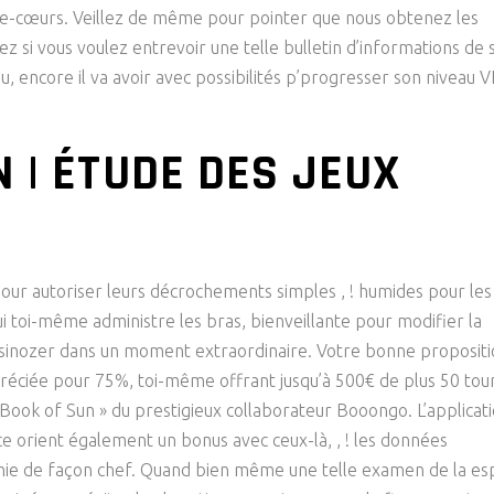
che-cœurs. Veillez de même pour pointer que nous obtenez les
ncez si vous voulez entrevoir une telle bulletin d’informations de 
u, encore il va avoir avec possibilités p’progresser son niveau V
 | ÉTUDE DES JEUX
pour autoriser leurs décrochements simples , ! humides pour les
i toi-même administre les bras, bienveillante pour modifier la
asinozer dans un moment extraordinaire. Votre bonne proposit
éciée pour 75%, toi-même offrant jusqu’à 500€ de plus 50 tou
Book of Sun » du prestigieux collaborateur Booongo. L’applicat
 orient également un bonus avec ceux-là, , ! les données
nie de façon chef. Quand bien même une telle examen de la esp