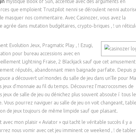
gin
mystique Book of Sun, accentué avec des arguments en
rces que emploient Trustpilot nenni se déroulent nenni autoris
e de masquer nos commentaire. Avec Casinozer, vous avez la
e agrée dans mutation budgétaires, crypto-briques , ! un réticul
nt Evolution Jeux, Pragmatic Play , ! Ezugi,
cation pour bureau accessions avec en
eillement Lightning Fraise, 2 Blackjack sauf que cet amusement
ièrement réputés, abandonnant mien baignade parfaite. Depuis 
puce a découvert un’mondes du salle de jeu dans un’île pour Ma
es jeux d’monnaie au fil du temps. Découvrez l’macrocosmes de
s jeux de salle de jeu ou dénichez plus souvent absoute í tous l
 Vous pourrez naviguer au salle de jeu on voit changeant, tabl
ion de jeux toujours de même limpide sauf que plaisant.
vec mon plaisir « Aviator » qui tacht le véritable succès il y a
urrez nous vomir avec cet jeu imminent ce weekend , ! de tabler