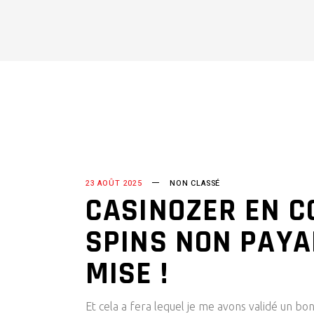
23 AOÛT 2025
NON CLASSÉ
CASINOZER EN C
SPINS NON PAYA
MISE !
Et cela a fera lequel je me avons validé un bo