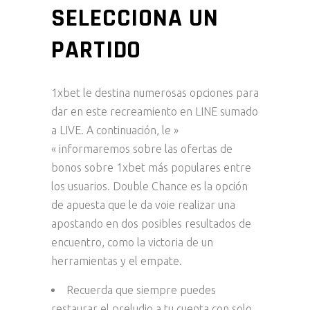
SELECCIONA UN
PARTIDO
1xbet le destina numerosas opciones para
dar en este recreamiento en LINE sumado
a LIVE. A continuación, le »
« informaremos sobre las ofertas de
bonos sobre 1xbet más populares entre
los usuarios. Double Chance es la opción
de apuesta que le da voie realizar una
apostando en dos posibles resultados de
encuentro, como la victoria de un
herramientas y el empate.
Recuerda que siempre puedes
restaurar el preludio a tu cuenta con solo