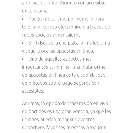
approach cliente eficiente con accesible
en tu idioma.
Puede registrarse por número para
teléfono, correo electrónico o a través de
redes sociales y mensajeros.
Sí, 1xBet sera una plataforma legítima
y segura pra las apuestas en línea.
Uno de aquellas aspectos más
importantes al nominar una plataforma
de apuestas en línea es la disponibilidad
de métodos sobre pago seguros con
accesibles.
Además, la opción de transmisión en vivo
de partidos es una gran ventaja, ya que los
usuarios pueden mirar sus eventos
deportivos favoritos mientras producen