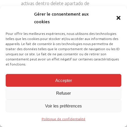
activas dentro delete apartado de
configuración de la cuidado y seguridad.
Gérer le consentement aux
Todas las ganancias durante la mesa de
cookies
póquer se acreditan automáticamente en
tu saldo y ze pueden retirar sobre
Pour offrir les meilleures expériences, nous utilisons des technologies
telles que les cookies pour stocker et/ou accéder aux informations des
cualquier momento conveniente. Los
appareils. Le fait de consentir à ces technologies nous permettra de
juegos boy de excelente papel y los
traiter des données telles que le comportement de navigation ou les ID
uniques sur ce site. Le fait de ne pas consentir ou de retirer son
crupieres de los juegos de operador
consentement peut avoir un effet négatif sur certaines caractéristiques
legitimo saben crear el ambiente
et fonctions.
agradable. Para cualquier consulta,
presencia técnica o fundamento, nuestro
Accepter
equipo está disponible 24/7. Puede
Refuser
contactarnos a través de [email
protected], sumado a responderemos
Voir les préférences
con are generally mayor brevedad loable.
Mantén siempre sus credenciales seguras
Politique de confidentialité
y evita compartirlas con otros para