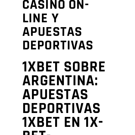
CASINO ON-
LINE Y
APUESTAS
DEPORTIVAS
1XBET SOBRE
ARGENTINA:
APUESTAS
DEPORTIVAS
1XBET EN 1X-