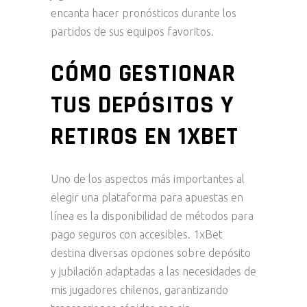
encanta hacer pronósticos durante los
partidos de sus equipos favoritos.
CÓMO GESTIONAR
TUS DEPÓSITOS Y
RETIROS EN 1XBET
Uno de los aspectos más importantes al
elegir una plataforma para apuestas en
línea es la disponibilidad de métodos para
pago seguros con accesibles. 1xBet
destina diversas opciones sobre depósito
y jubilación adaptadas a las necesidades de
mis jugadores chilenos, garantizando