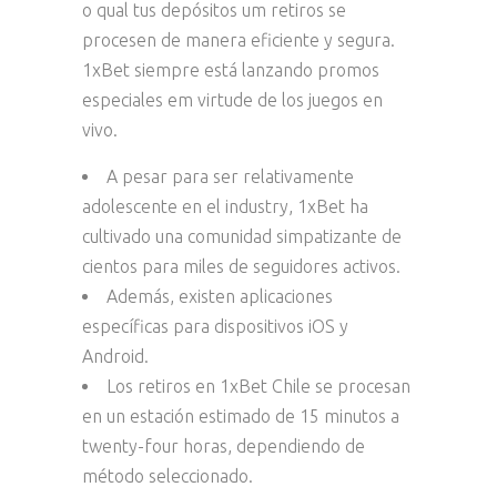
o qual tus depósitos um retiros se
procesen de manera eficiente y segura.
1xBet siempre está lanzando promos
especiales em virtude de los juegos en
vivo.
A pesar para ser relativamente
adolescente en el industry, 1xBet ha
cultivado una comunidad simpatizante de
cientos para miles de seguidores activos.
Además, existen aplicaciones
específicas para dispositivos iOS y
Android.
Los retiros en 1xBet Chile se procesan
en un estación estimado de 15 minutos a
twenty-four horas, dependiendo de
método seleccionado.