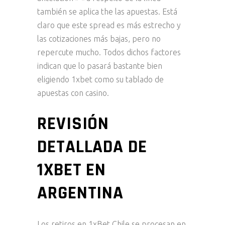
también se aplica the las apuestas. Está
claro que este spread es más estrecho y
las cotizaciones más bajas, pero no
repercute mucho. Todos dichos factores
indican que lo pasará bastante bien
eligiendo 1xbet como su tablado de
apuestas con casino.
REVISIÓN
DETALLADA DE
1XBET EN
ARGENTINA
Los retiros en 1xBet Chile se procesan en