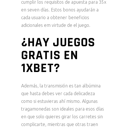
cumplir los requisitos de apuesta para 35x
en seven días. Estos bonos ayudarán a
cada usuario a obtener beneficios
adicionales em virtude de el juego.
¿HAY JUEGOS
GRATIS EN
1XBET?
Además, la transmisión es tan albúmina
que hasta debes ver cada delicadeza
como si estuvieras ahí mismo. Algunas
tragamonedas son ideales para esos días
en que solo quieres girar los carretes sin
complicarte, mientras que otras traen