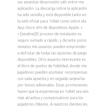
sus apuestas desprovisto salir entre ma
aplicación. La descarga sobre la aplicación
ha sido sencilla y está disponible tanto en
la web oficial para 1xBet como sobre ela
App Store afin de dispositivos Apple. »
« [newline]El proceso de instalación es
seguro sumado a rápido, y durante pocos
minutos mis usuarios pueden emprender
a disfrutar de todas las opciones de juego
disponibles. Otro aspecto interesante es
el libro de puntos de fidelidad, donde mis
jugadores pueden acumular recompensas
con cada apuesta y en seguida canjearlas
por bonos adicionales. Estas promociones
hacen que la experiencia en 1xBet sea aún
más atractiva y compensatorio para los
jugadores chilenos. A nuestros clientes les