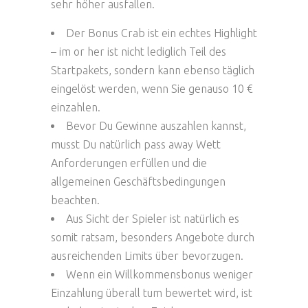
sehr höher ausfallen.
Der Bonus Crab ist ein echtes Highlight
– im or her ist nicht lediglich Teil des
Startpakets, sondern kann ebenso täglich
eingelöst werden, wenn Sie genauso 10 €
einzahlen.
Bevor Du Gewinne auszahlen kannst,
musst Du natürlich pass away Wett
Anforderungen erfüllen und die
allgemeinen Geschäftsbedingungen
beachten.
Aus Sicht der Spieler ist natürlich es
somit ratsam, besonders Angebote durch
ausreichenden Limits über bevorzugen.
Wenn ein Willkommensbonus weniger
Einzahlung überall tum bewertet wird, ist