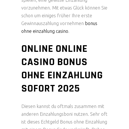
spielen, eine gewisse Einzahlung
vorzunehmen. Mit etwas Glück können Sie
schon um einiges früher Ihre erste
Gewinnauszahlung vornehmen
bonus
ohne einzahlung casino
.
ONLINE ONLINE
CASINO BONUS
OHNE EINZAHLUNG
SOFORT 2025
Diesen kannst du oftmals zusammen mit
anderen Einzahlungsboni nutzen. Sehr oft
ist dieses Echtgeld Bonus ohne Einzahlung