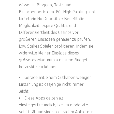
Wissen in Bloggen, Tests und
Branchenberichten. Für High Painting tool
bietet ein No Deposit » « Benefit die
Möglichkeit, expire Qualität und
Differenziertheit des Casinos vor
größeren Einsätzen genauer zu prüfen.
Low Stakes Spieler profitieren, indem sie
widerwille kleiner Einsätze dieses
größeres Maximum aus ihrem Budget
herauskitzeln können.
Gerade mit einem Guthaben weniger
Einzahlung ist dasjenige nicht immer
leicht.
Diese Apps gelten als
einsteigerfreundlich, bieten moderate
Volatilität und sind unter vielen Anbietern