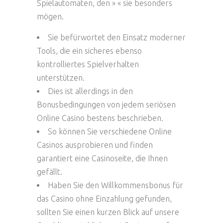
Spielautomaten, den » « sie besonders
mögen.
Sie befürwortet den Einsatz moderner
Tools, die ein sicheres ebenso
kontrolliertes Spielverhalten
unterstützen.
Dies ist allerdings in den
Bonusbedingungen von jedem seriösen
Online Casino bestens beschrieben.
So können Sie verschiedene Online
Casinos ausprobieren und finden
garantiert eine Casinoseite, die Ihnen
gefällt.
Haben Sie den Willkommensbonus für
das Casino ohne Einzahlung gefunden,
sollten Sie einen kurzen Blick auf unsere