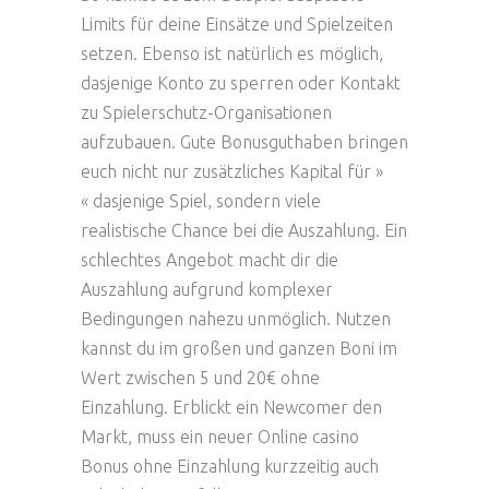
Limits für deine Einsätze und Spielzeiten
setzen. Ebenso ist natürlich es möglich,
dasjenige Konto zu sperren oder Kontakt
zu Spielerschutz-Organisationen
aufzubauen. Gute Bonusguthaben bringen
euch nicht nur zusätzliches Kapital für »
« dasjenige Spiel, sondern viele
realistische Chance bei die Auszahlung. Ein
schlechtes Angebot macht dir die
Auszahlung aufgrund komplexer
Bedingungen nahezu unmöglich. Nutzen
kannst du im großen und ganzen Boni im
Wert zwischen 5 und 20€ ohne
Einzahlung. Erblickt ein Newcomer den
Markt, muss ein neuer Online casino
Bonus ohne Einzahlung kurzzeitig auch