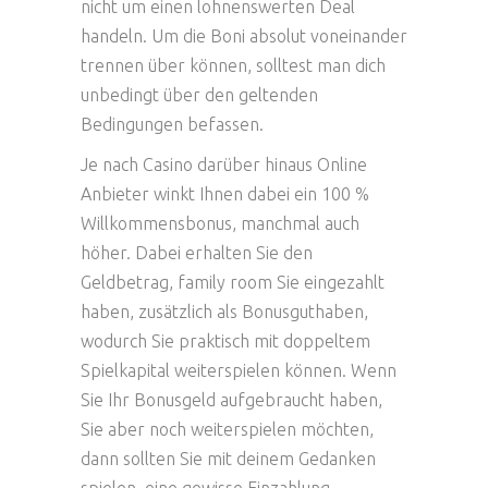
nicht um einen lohnenswerten Deal
handeln. Um die Boni absolut voneinander
trennen über können, solltest man dich
unbedingt über den geltenden
Bedingungen befassen.
Je nach Casino darüber hinaus Online
Anbieter winkt Ihnen dabei ein 100 %
Willkommensbonus, manchmal auch
höher. Dabei erhalten Sie den
Geldbetrag, family room Sie eingezahlt
haben, zusätzlich als Bonusguthaben,
wodurch Sie praktisch mit doppeltem
Spielkapital weiterspielen können. Wenn
Sie Ihr Bonusgeld aufgebraucht haben,
Sie aber noch weiterspielen möchten,
dann sollten Sie mit deinem Gedanken