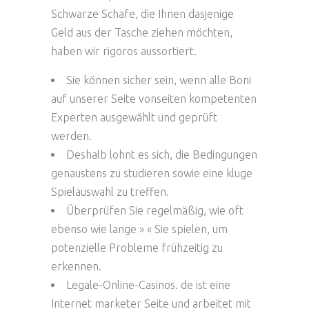
Schwarze Schafe, die Ihnen dasjenige
Geld aus der Tasche ziehen möchten,
haben wir rigoros aussortiert.
Sie können sicher sein, wenn alle Boni
auf unserer Seite vonseiten kompetenten
Experten ausgewählt und geprüft
werden.
Deshalb lohnt es sich, die Bedingungen
genaustens zu studieren sowie eine kluge
Spielauswahl zu treffen.
Überprüfen Sie regelmäßig, wie oft
ebenso wie lange » « Sie spielen, um
potenzielle Probleme frühzeitig zu
erkennen.
Legale-Online-Casinos. de ist eine
Internet marketer Seite und arbeitet mit