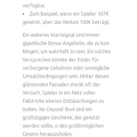
verfügbar.
Zum Beispiel, wenn ein Spieler 107€
gewinnt, aber das Reduce 100€ beträgt.
Ein weiteres Warnsignal sind immer
gigantische Bonus Angebote, die zu tum
klingen, um wahrhaft zu sein. Ein solches
Versprechen könnte der Köder für
verborgene Gebühren oder unmögliche
Umsatzbedingungen sein. Hinter diesen
glänzenden Fassaden steckt oft der
Versuch, Spieler in ein Netz voller
Fallstricke ebenso Enttäuschungen zu
locken. No Deposit Boni sind ein
großzügiges Geschenk, das genutzt
werden sollte, o den größtmöglichen
Gewinn herauszuholen.