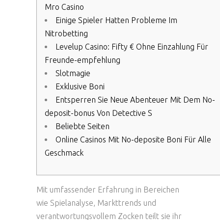
Mro Casino
Einige Spieler Hatten Probleme Im
Nitrobetting
Levelup Casino: Fifty € Ohne Einzahlung Für
Freunde-empfehlung
Slotmagie
Exklusive Boni
Entsperren Sie Neue Abenteuer Mit Dem No-
deposit-bonus Von Detective S
Beliebte Seiten
Online Casinos Mit No-deposite Boni Für Alle
Geschmack
Mit umfassender Erfahrung in Bereichen
wie Spielanalyse, Markttrends und
verantwortungsvollem Zocken teilt sie ihr