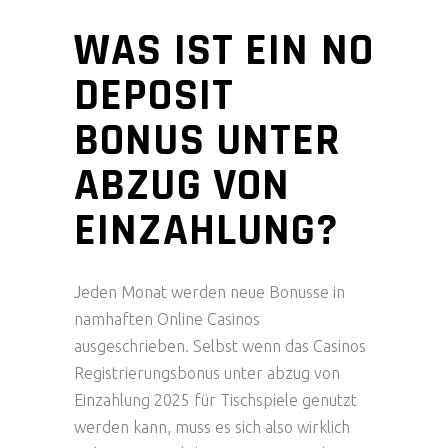
WAS IST EIN NO
DEPOSIT
BONUS UNTER
ABZUG VON
EINZAHLUNG?
Jeden Monat werden neue Bonusse in
namhaften Online Casinos
ausgeschrieben. Selbst wenn das Casinos
Registrierungsbonus unter abzug von
Einzahlung 2025 für Tischspiele genutzt
werden kann, muss es sich also wirklich