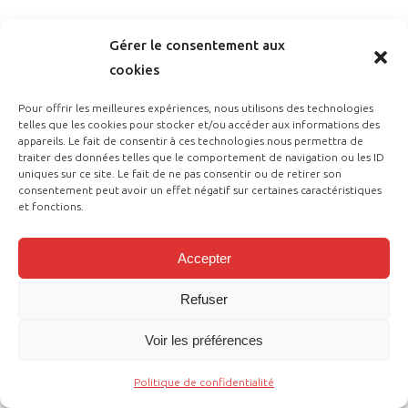
NEU! SUNLIT
Gérer le consentement aux
SPINS
cookies
Pour offrir les meilleures expériences, nous utilisons des technologies
telles que les cookies pour stocker et/ou accéder aux informations des
Durch kluge und gezielte Nutzung können
appareils. Le fait de consentir à ces technologies nous permettra de
traiter des données telles que le comportement de navigation ou les ID
No Downpayment Boni zu wertvollen
uniques sur ce site. Le fait de ne pas consentir ou de retirer son
Werkzeugen für dieses fesselndes Casino
consentement peut avoir un effet négatif sur certaines caractéristiques
et fonctions.
Abenteuer werden. Die Chancen, die Boni
weniger Einzahlung bieten, sind
Accepter
verlockend, aber perish Bedingungen
erfordern Geschenk. Mit Wissen über die
Refuser
Umsatzanforderungen sowie möglichen
Einschränkungen lässt sich der Bonus
Voir les préférences
optimal nutzen. Spieler sollten sich
Politique de confidentialité
ebenso der weiteren Einschränkungen