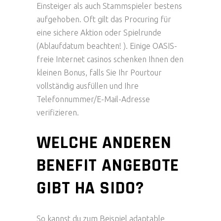
Einsteiger als auch Stammspieler bestens
aufgehoben. Oft gilt das Procuring für
eine sichere Aktion oder Spielrunde
(Ablaufdatum beachten! ). Einige OASIS-
freie Internet casinos schenken Ihnen den
kleinen Bonus, falls Sie Ihr Pourtour
vollständig ausfüllen und Ihre
Telefonnummer/E-Mail-Adresse
verifizieren.
WELCHE ANDEREN
BENEFIT ANGEBOTE
GIBT HA SIDO?
So kannst du zum Beispiel adaptable