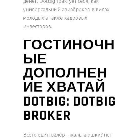
денег. DotBig трактует себя, как
универсальный авиаброкер в видах
молодых а также кадровых
инвесторов.
ГОСТИНОЧН
ЫЕ
ДОПОЛНЕН
ИЕ ХВАТАЙ
DOTBIG: DOTBIG
BROKER
Всего один валер – жаль, аюшки? нет