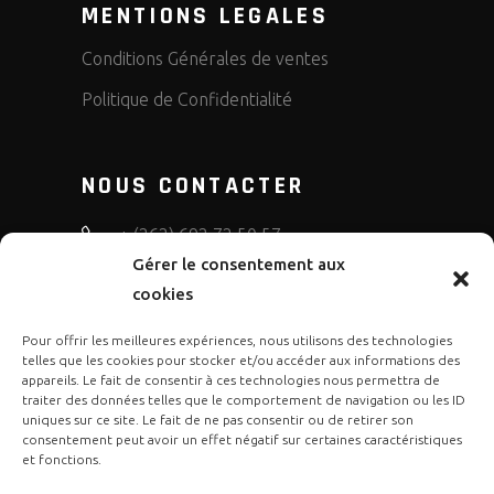
MENTIONS LEGALES
Conditions Générales de ventes
Politique de Confidentialité
NOUS CONTACTER
+ (262) 692 72 50 57
Gérer le consentement aux
bruno.diffusion.motos
cookies
Pour offrir les meilleures expériences, nous utilisons des technologies
telles que les cookies pour stocker et/ou accéder aux informations des
appareils. Le fait de consentir à ces technologies nous permettra de
traiter des données telles que le comportement de navigation ou les ID
uniques sur ce site. Le fait de ne pas consentir ou de retirer son
consentement peut avoir un effet négatif sur certaines caractéristiques
et fonctions.