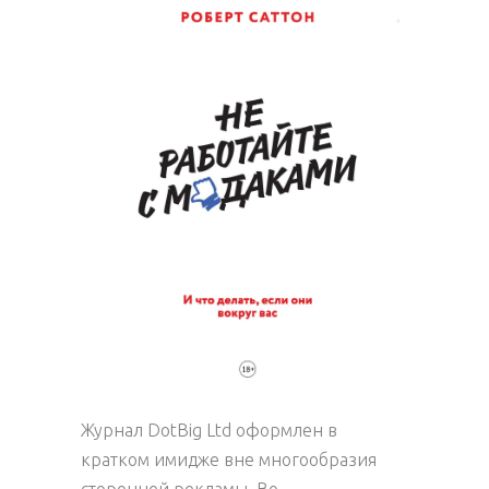
Журнал DotBig Ltd оформлен в
кратком имидже вне многообразия