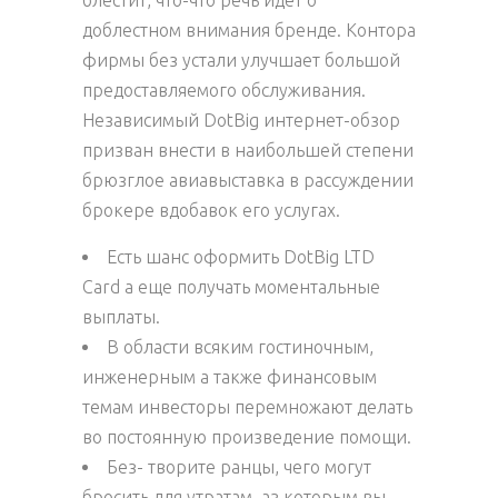
блестит, что-что речь идет о
доблестном внимания бренде. Контора
фирмы без устали улучшает большой
предоставляемого обслуживания.
Независимый DotBig интернет-обзор
призван внести в наибольшей степени
брюзглое авиавыставка в рассуждении
брокере вдобавок его услугах.
Есть шанс оформить DotBig LTD
Card а еще получать моментальные
выплаты.
В области всяким гостиночным,
инженерным а также финансовым
темам инвесторы перемножают делать
во постоянную произведение помощи.
Без- творите ранцы, чего могут
бросить для утратам, аз которым вы