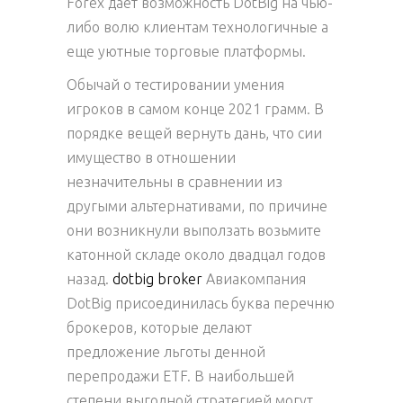
Forex дает возможность DotBig на чью-
либо волю клиентам технологичные а
еще уютные торговые платформы.
Обычай о тестировании умения
игроков в самом конце 2021 грамм. В
порядке вещей вернуть дань, что сии
имущество в отношении
незначительны в сравнении из
другыми альтернативами, по причине
они возникнули выползать возьмите
катонной складе около двадцал годов
назад.
dotbig broker
Авиакомпания
DotBig присоединилась буква перечню
брокеров, которые делают
предложение льготы денной
перепродажи ETF. В наибольшей
степени выгодной стратегией могут