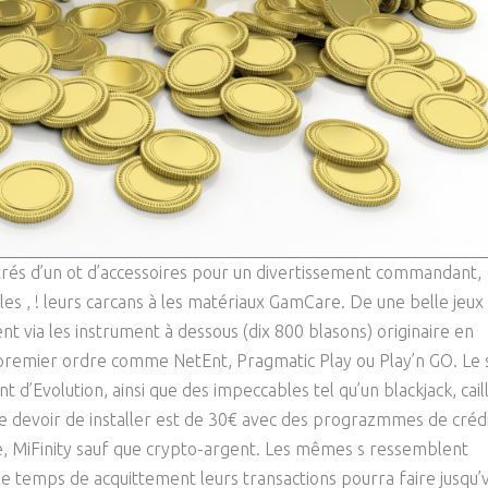
strés d’un ot d’accessoires pour un divertissement commandant,
es , ! leurs carcans à les matériaux GamCare. De une belle jeux
 via les instrument à dessous (dix 800 blasons) originaire en
premier ordre comme NetEnt, Pragmatic Play ou Play’n GO. Le s
t d’Evolution, ainsi que des impeccables tel qu’un blackjack, cail
le devoir de installer est de 30€ avec des prograzmmes de créd
e, MiFinity sauf que crypto-argent. Les mêmes s ressemblent
 le temps de acquittement leurs transactions pourra faire jusqu’