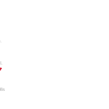
.
l.
lis