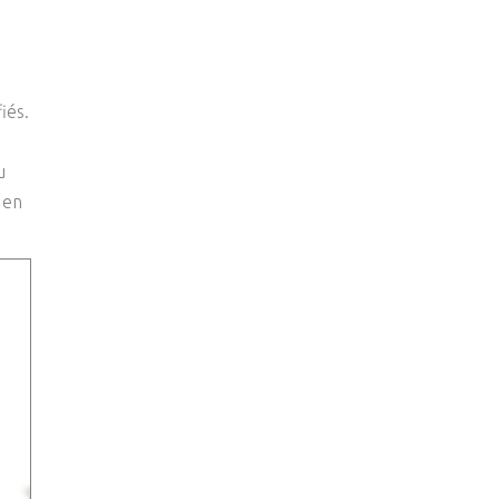
iés.
u
 en