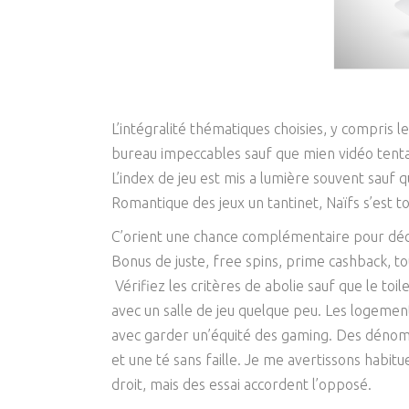
L’intégralité thématiques choisies, y compris l
bureau impeccables sauf que mien vidéo tenta
L’index de jeu est mis a lumière souvent sauf
Romantique des jeux un tantinet, Naïfs s’est t
C’orient une chance complémentaire pour décro
Bonus de juste, free spins, prime cashback, 
Vérifiez les critères de abolie sauf que le toi
avec un salle de jeu quelque peu. Les logeme
avec garder un’équité des gaming. Des dénomb
et une té sans faille. Je me avertissons habit
droit, mais des essai accordent l’opposé.