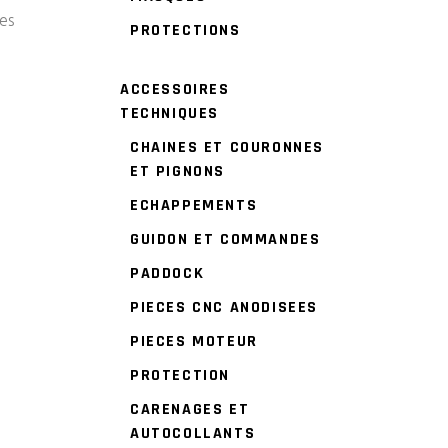
nes
PROTECTIONS
ACCESSOIRES
TECHNIQUES
CHAINES ET COURONNES
ET PIGNONS
ECHAPPEMENTS
GUIDON ET COMMANDES
PADDOCK
PIECES CNC ANODISEES
PIECES MOTEUR
PROTECTION
CARENAGES ET
AUTOCOLLANTS