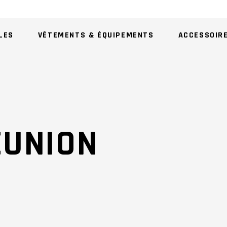
LES
VÊTEMENTS & ÉQUIPEMENTS
ACCESSOIR
AU
EUNION