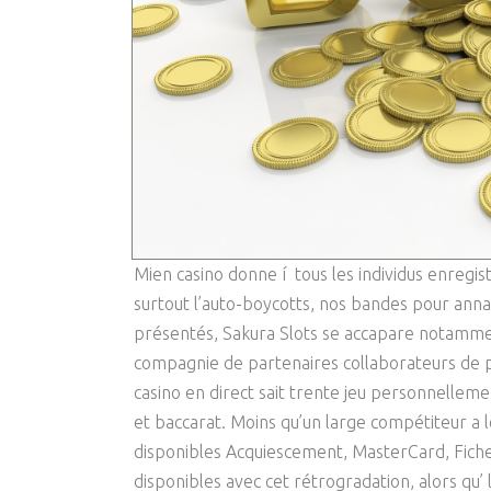
Mien casino donne í tous les individus enregi
surtout l’auto-boycotts, nos bandes pour annal
présentés, Sakura Slots se accapare notamment
compagnie de partenaires collaborateurs de 
casino en direct sait trente jeu personnellemen
et baccarat. Moins qu’un large compétiteur a 
disponibles Acquiescement, MasterCard, Fich
disponibles avec cet rétrogradation, alors qu’