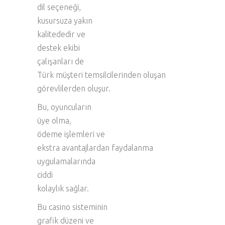
dil seçeneği,
kusursuza yakın
kalitededir ve
destek ekibi
çalışanları de
Türk müşteri temsilcilerinden oluşan
görevlilerden oluşur.
Bu, oyuncuların
üye olma,
ödeme işlemleri ve
ekstra avantajlardan faydalanma
uygulamalarında
ciddi
kolaylık sağlar.
Bu casino sisteminin
grafik düzeni ve