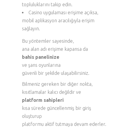
topluluklarını takip edin.
Casino uygulaması erişime açıksa,
mobil aplikasyon aracılığıyla erişim
sağlayın.
Bu yöntemler sayesinde,
ana alan adı erişime kapansa da
bahis panelinize
ve şans oyunlarına
güvenli bir şekilde ulaşabilirsiniz.
Bilmeniz gereken bir diğer nokta,
kısıtlamalar kalıcı değildir ve
platform sahipleri
kısa sürede güncellenmiş bir giriş
oluşturup
platformu aktif tutmaya devam ederler.