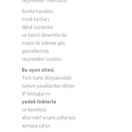
seçenekler mevcuttur.
Banka havalesi,
kredi kartları,
dijital cüzdanlar
ve belirli dönemlerde
kripto ile ödeme gibi
güncellenmiş
seçenekler sunulur.
Bu oyun sitesi
,
Türk bahis dünyasındaki
kanuni yasaklardan dolayı
IP blokajlarını
yedek linklerle
ve kesintisiz
alternatif erişim yollarıyla
aşmaya çalışır.