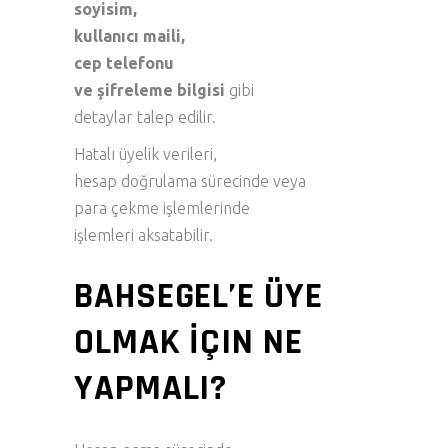
soyisim,
kullanıcı maili,
cep telefonu
ve şifreleme bilgisi
gibi
detaylar talep edilir.
Hatalı üyelik verileri,
hesap doğrulama sürecinde veya
para çekme işlemlerinde
işlemleri aksatabilir.
BAHSEGEL’E ÜYE
OLMAK İÇIN NE
YAPMALI?