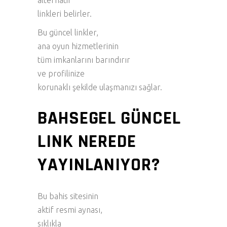
alternatif
linkleri belirler.
Bu güncel linkler,
ana oyun hizmetlerinin
tüm imkanlarını barındırır
ve profilinize
korunaklı şekilde ulaşmanızı sağlar.
BAHSEGEL GÜNCEL
LINK NEREDE
YAYINLANIYOR?
Bu bahis sitesinin
aktif resmi aynası,
sıklıkla