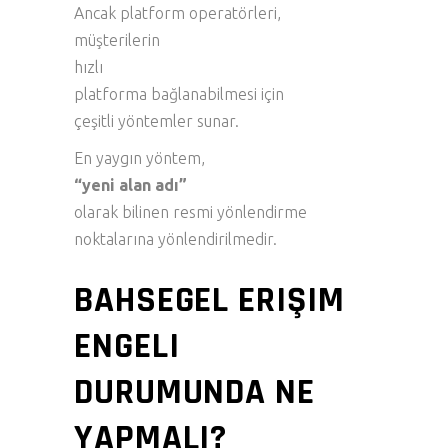
Ancak platform operatörleri,
müşterilerin
hızlı
platforma bağlanabilmesi için
çeşitli yöntemler sunar.
En yaygın yöntem,
“yeni alan adı”
olarak bilinen resmi yönlendirme
noktalarına yönlendirilmedir.
BAHSEGEL ERIŞIM
ENGELI
DURUMUNDA NE
YAPMALI?