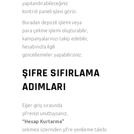
yapılandırabileceğiniz
kontrol paneli işlevi görür.
Buradan depozit işlemi veya
para çekme işlemi oluşturabilir,
kampanyalarınızı takip edebilir,
hesabınızla ilgili
güncellemeler yapabilirsiniz.
ŞIFRE SIFIRLAMA
ADIMLARI
Eğer giriş sırasında
şifrenizi unuttuysanız,
“Hesap Kurtarma”
sekmesi üzerinden şifre yenileme talebi