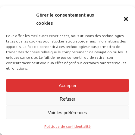
Gérer le consentement aux
Engelleme durumunda
cookies
izleyebileceğiniz
alternatif çözümler izlenebilir:
Pour offrir les meilleures expériences, nous utilisons des technologies
telles que les cookies pour stocker et/ou accéder aux informations des
Bahsegel’in resmi duyurularını
appareils. Le fait de consentir à ces technologies nous permettra de
traiter des données telles que le comportement de navigation ou les ID
veya posta listelerini takip ederek
uniques sur ce site. Le fait de ne pas consentir ou de retirer son
güncel giriş adresini öğrenin.
consentement peut avoir un effet négatif sur certaines caractéristiques
et fonctions.
Sanal Özel Ağ veya
Güvenli DNS sistemlerini
kullanarak
mevcut web sitesine erişim sağlamayı
Accepter
deneyin.
Refuser
Doğrudan yönlendirmeli sitelere
yönlendirme yapan casino destek
Voir les préférences
platformlarını takip edin.
Bahsegel’in resmi mobil uygulaması
Politique de confidentialité
mevcutsa,