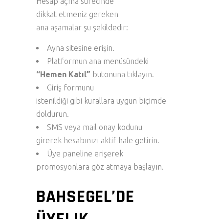
Hesap açma sürecinde
dikkat etmeniz gereken
ana aşamalar şu şekildedir:
Ayna sitesine erişin.
Platformun ana menüsündeki
“Hemen Katıl”
butonuna tıklayın.
Giriş formunu
istenildiği gibi kurallara uygun biçimde
doldurun.
SMS veya mail onay kodunu
girerek hesabınızı aktif hale getirin.
Üye paneline erişerek
promosyonlara göz atmaya başlayın.
BAHSEGEL’DE