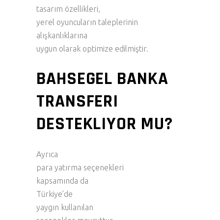
tasarım özellikleri,
yerel oyuncuların taleplerinin
alışkanlıklarına
uygun olarak optimize edilmiştir.
BAHSEGEL BANKA
TRANSFERI
DESTEKLIYOR MU?
Ayrıca
para yatırma seçenekleri
kapsamında da
Türkiye’de
yaygın kullanılan