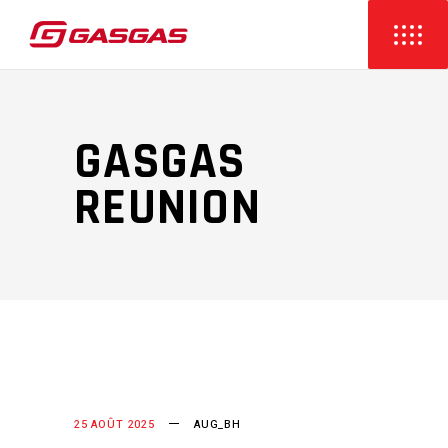
GASGAS
REUNION
25 AOÛT 2025
AUG_BH