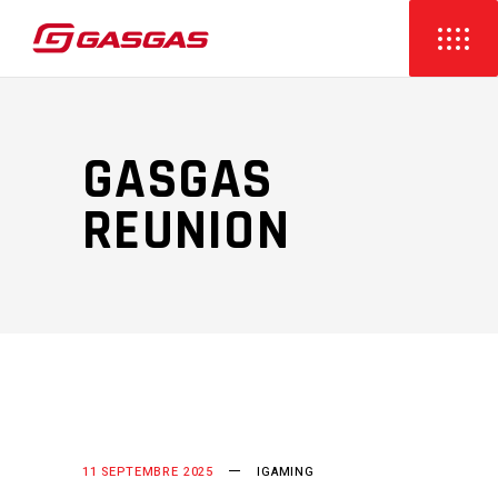
GASGAS
REUNION
11 SEPTEMBRE 2025
IGAMING