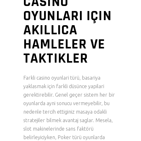
CASINO
OYUNLARI IÇIN
AKILLICA
HAMLELER VE
TAKTIKLER
Farkli casino oyunlari türü, basariya
yaklasmak için farkli düsünce yapilari
gerektirebilir. Genel geçer sistem her bir
oyunlarda ayni sonucu vermeyebilir, bu
nedenle tercih ettiginiz masaya odakli
stratejiler bilmek avantaj saglar. Mesela,
slot makinelerinde sans faktörü
belirleyiciyken, Poker türü oyunlarda