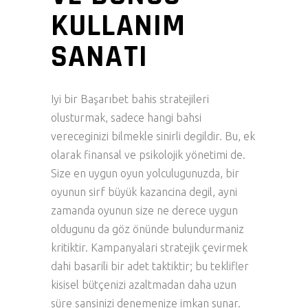
KULLANIM
SANATI
Iyi bir Başarıbet bahis stratejileri
olusturmak, sadece hangi bahsi
vereceginizi bilmekle sinirli degildir. Bu, ek
olarak finansal ve psikolojik yönetimi de.
Size en uygun oyun yolculugunuzda, bir
oyunun sirf büyük kazancina degil, ayni
zamanda oyunun size ne derece uygun
oldugunu da göz önünde bulundurmaniz
kritiktir. Kampanyalari stratejik çevirmek
dahi basarili bir adet taktiktir; bu teklifler
kisisel bütçenizi azaltmadan daha uzun
süre sansinizi denemenize imkan sunar.