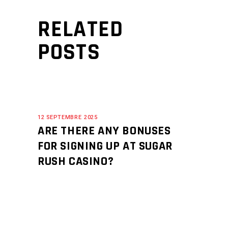
RELATED
POSTS
12 SEPTEMBRE 2025
ARE THERE ANY BONUSES
FOR SIGNING UP AT SUGAR
RUSH CASINO?