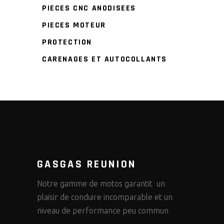
PIECES CNC ANODISEES
PIECES MOTEUR
PROTECTION
CARENAGES ET AUTOCOLLANTS
GASGAS REUNION
Notre gamme de motos garantit un
plaisir de conduire incomparable et un
niveau de performance peu commun