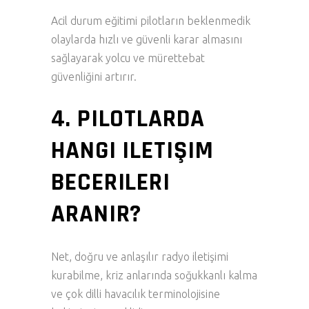
Acil durum eğitimi pilotların beklenmedik
olaylarda hızlı ve güvenli karar almasını
sağlayarak yolcu ve mürettebat
güvenliğini artırır.
4. PILOTLARDA
HANGI ILETIŞIM
BECERILERI
ARANIR?
Net, doğru ve anlaşılır radyo iletişimi
kurabilme, kriz anlarında soğukkanlı kalma
ve çok dilli havacılık terminolojisine