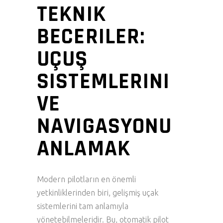
TEKNIK
BECERILER:
UÇUŞ
SISTEMLERINI
VE
NAVIGASYONU
ANLAMAK
Modern pilotların en önemli
yetkinliklerinden biri, gelişmiş uçak
sistemlerini tam anlamıyla
yönetebilmeleridir. Bu, otomatik pilot