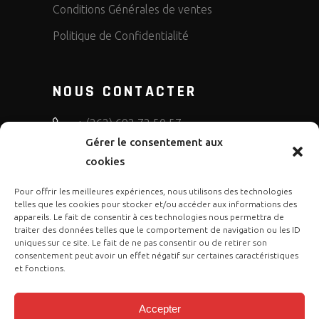
Conditions Générales de ventes
Politique de Confidentialité
NOUS CONTACTER
+ (262) 692 72 50 57
Gérer le consentement aux
bruno.diffusion.motos
cookies
Pour offrir les meilleures expériences, nous utilisons des technologies
telles que les cookies pour stocker et/ou accéder aux informations des
appareils. Le fait de consentir à ces technologies nous permettra de
traiter des données telles que le comportement de navigation ou les ID
uniques sur ce site. Le fait de ne pas consentir ou de retirer son
consentement peut avoir un effet négatif sur certaines caractéristiques
et fonctions.
Accepter