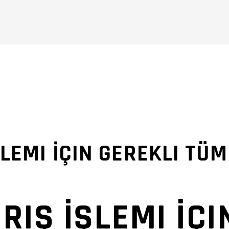
ŞLEMI İÇIN GEREKLI TÜM
RIŞ İŞLEMI İÇI