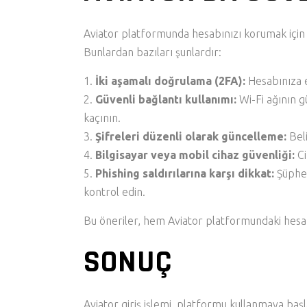
Aviator platformunda hesabınızı korumak için s
Bunlardan bazıları şunlardır:
İki aşamalı doğrulama (2FA):
Hesabınıza e
Güvenli bağlantı kullanımı:
Wi-Fi ağının g
kaçının.
Şifreleri düzenli olarak güncelleme:
Beli
Bilgisayar veya mobil cihaz güvenliği:
Ci
Phishing saldırılarına karşı dikkat:
Şüphel
kontrol edin.
Bu öneriler, hem Aviator platformundaki hesabın
SONUÇ
Aviator giriş işlemi, platformu kullanmaya baş