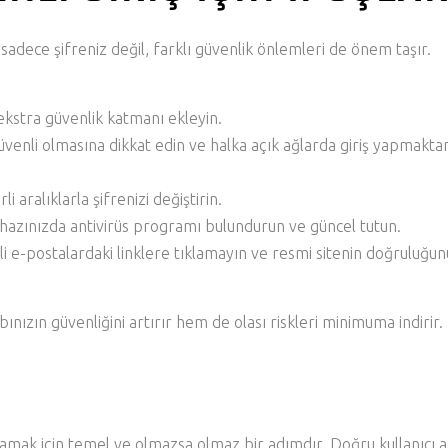
adece şifreniz değil, farklı güvenlik önlemleri de önem taşır.
kstra güvenlik katmanı ekleyin.
üvenli olmasına dikkat edin ve halka açık ağlarda giriş yapmakta
rli aralıklarla şifrenizi değiştirin.
hazınızda antivirüs programı bulundurun ve güncel tutun.
i e-postalardaki linklere tıklamayın ve resmi sitenin doğruluğun
ızın güvenliğini artırır hem de olası riskleri minimuma indirir.
lamak için temel ve olmazsa olmaz bir adımdır. Doğru kullanıcı a