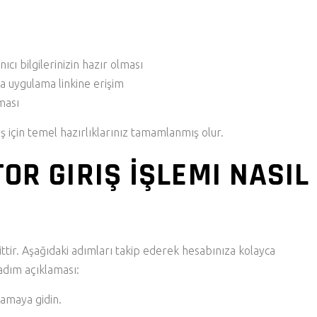
ıcı bilgilerinizin hazır olması
a uygulama linkine erişim
ması
ş için temel hazırlıklarınız tamamlanmış olur.
OR GIRIŞ İŞLEMI NASIL
tir. Aşağıdaki adımları takip ederek hesabınıza kolayca
m adım açıklaması:
lamaya gidin.