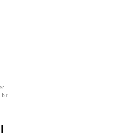
ğer
 bir
I