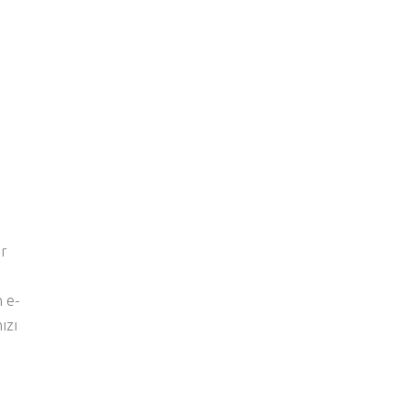
er
n e-
ızı