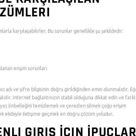
ÖZÜMLERI
nlarla karşılaşabilirler. Bu sorunlar genellikle şu şekildedir:
lanan erişim sorunları
ıcı adı ve şifre bilgisinin doğru girildiğinden emin olunmalıdır. E
lıdır. İnternet bağlantınızın stabil olduğuna dikkat edin ve farklı
ayıcı önbelleğini temizlemek ve çerezleri silmek çoğu erişim
ek ekibiyle iletişime geçmek en doğru çözüm yoludur.
NLI GIRIŞ İÇIN İPUÇLAR