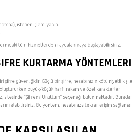
ptcha), istenen işlemi yapın.
.
atformdaki tüm hizmetlerden faydalanmaya başlayabilirsiniz.
 ŞIFRE KURTARMA YÖNTEMLERI
ri şifre güvenliğidir. Güçlü bir şifre, hesabınızın kötü niyetli kişil
zi oluştururken büyük/küçük harf, rakam ve özel karakterler
nız, sitesinde “Şifremi Unuttum” seçeneği bulunmaktadır. Burada
larını alabilirsiniz. Bu yöntem, hesabınıza tekrar erişim sağlaman
NDE KARŞILAŞILAN