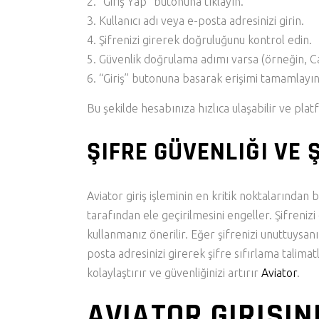
“Giriş Yap” butonuna tıklayın.
Kullanıcı adı veya e-posta adresinizi girin.
Şifrenizi girerek doğruluğunu kontrol edin.
Güvenlik doğrulama adımı varsa (örneğin, Ca
“Giriş” butonuna basarak erişimi tamamlayın
Bu şekilde hesabınıza hızlıca ulaşabilir ve pl
ŞIFRE GÜVENLIĞI VE
Aviator giriş işleminin en kritik noktalarından bi
tarafından ele geçirilmesini engeller. Şifreni
kullanmanız önerilir. Eğer şifrenizi unuttuysa
posta adresinizi girerek şifre sıfırlama talimat
kolaylaştırır ve güvenliğinizi artırır
Aviator
.
AVIATOR GIRIŞI