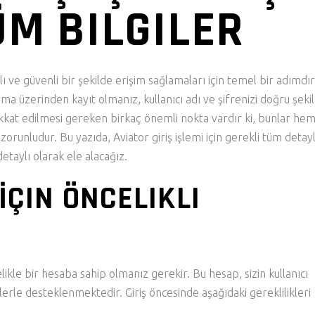
ÜM BILGILER
zlı ve güvenli bir şekilde erişim sağlamaları için temel bir adımdır
ama üzerinden kayıt olmanız, kullanıcı adı ve şifrenizi doğru şeki
kkat edilmesi gereken birkaç önemli nokta vardır ki, bunlar he
orunludur. Bu yazıda, Aviator giriş işlemi için gerekli tüm detayl
etaylı olarak ele alacağız.
İÇIN ÖNCELIKLI
ikle bir hesaba sahip olmanız gerekir. Bu hesap, sizin kullanıcı
gilerle desteklenmektedir. Giriş öncesinde aşağıdaki gereklilikleri