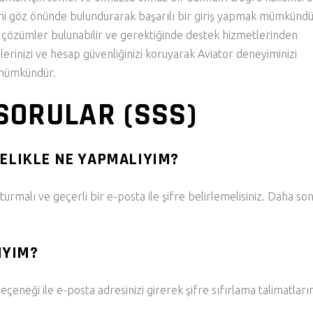
lerini göz önünde bulundurarak başarılı bir giriş yapmak mümkündü
zlı çözümler bulunabilir ve gerektiğinde destek hizmetlerinden
ilerinizi ve hesap güvenliğinizi koruyarak Aviator deneyiminizi
 mümkündür.
SORULAR (SSS)
CELIKLE NE YAPMALIYIM?
rmalı ve geçerli bir e-posta ile şifre belirlemelisiniz. Daha so
IYIM?
çeneği ile e-posta adresinizi girerek şifre sıfırlama talimatları