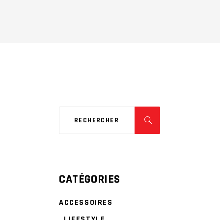
CATÉGORIES
ACCESSOIRES
LIFESTYLE