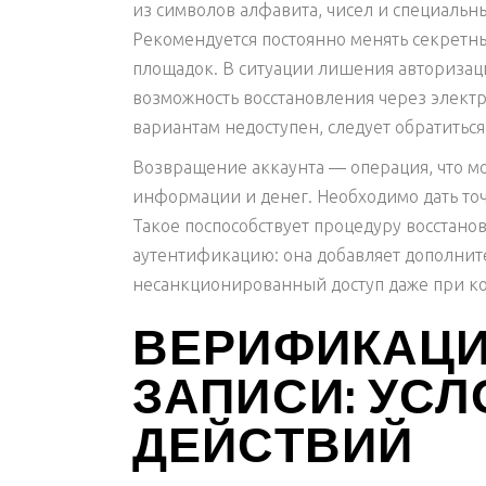
из символов алфавита, чисел и специальн
Рекомендуется постоянно менять секретн
площадок. В ситуации лишения авторизац
возможность восстановления через электр
вариантам недоступен, следует обратиться
Возвращение аккаунта — операция, что мо
информации и денег. Необходимо дать точ
Такое поспособствует процедуру восстано
аутентификацию: она добавляет дополните
несанкционированный доступ даже при к
ВЕРИФИКАЦИ
ЗАПИСИ: УСЛ
ДЕЙСТВИЙ