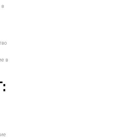
 в
тво
ие в
:
ние