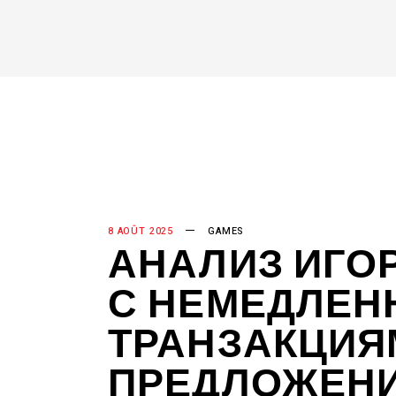
8 AOÛT 2025
GAMES
АНАЛИЗ ИГО
С НЕМЕДЛЕ
ТРАНЗАКЦИЯ
ПРЕДЛОЖЕНИ