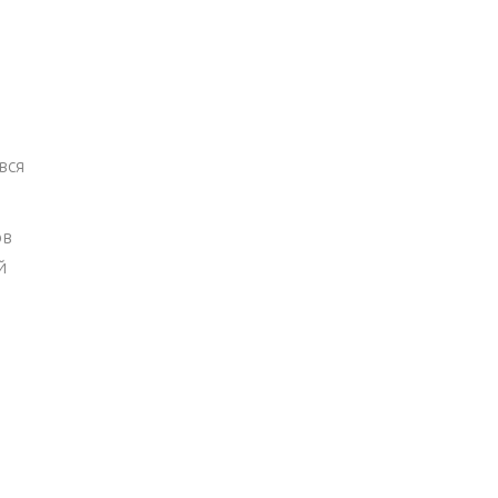
вся
ов
й
И