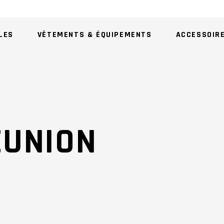
LES
VÊTEMENTS & ÉQUIPEMENTS
ACCESSOIR
AU
EUNION