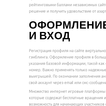
рейтинговыми баллами независимых сайто
решение и получить удовольствие от азар
ОФОРМЛЕНИЕ
И ВХОД
Регистрация профиля на сайте виртуальн
гэмблинга. Оформление профиля в большин
указания базовой информации, такой как
номер. Важно применять только надежные 
выигрышей. По окончании заполнения ан
свой аккаунт через email или смс-сообщен
Множество интернет игровые платформы п
которые содержат бесплатные вращения ил
возможность для начинающих участников 