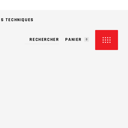
ES TECHNIQUES
PANIER
0
CUN PRODUIT DANS LE PANIER