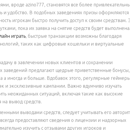
ми, вроде azino777, становятся все более привлекательн
ь и удобство. В подобных заведениях призы оформляются
ость игрокам быстро получить доступ к своим средствам. 
утками, пока их заявка на снятие средств будет выполнена
лайн играть
, быстрые транзакции возможны благодаря
ологий, таких как цифровые кошельки и виртуальные
адачу в завлечении новых клиентов и сохранении
ых заведений предлагают щедрые приветственные бонусы,
а а иногда и больше. Вдобавок этого, регулярные геймер
бэк и эксклюзивные кампании. Важно вдумчиво изучать
тить неожиданных ситуаций, включая такие как высокие
 на вывод средств.
енными выводами средств, следует учитывать его авторит
всегда предоставляют сведения о лицензии и надзорных
имательно изучить с отзывами других игроков и