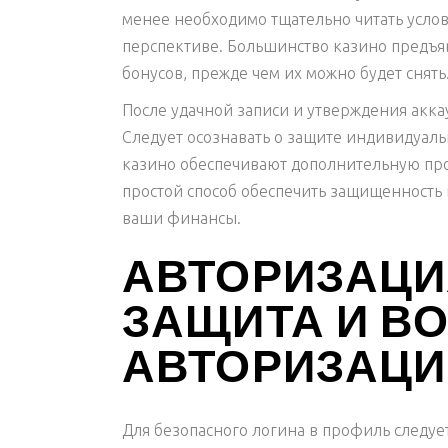
менее необходимо тщательно читать усло
перспективе. Большинство казино предъя
бонусов, прежде чем их можно будет снять
После удачной записи и утверждения аккау
Следует осознавать о защите индивидуал
казино обеспечивают дополнительную пр
простой способ обеспечить защищенность
ваши финансы.
АВТОРИЗАЦИЯ
ЗАЩИТА И В
АВТОРИЗАЦИ
Для безопасного логина в профиль следуе