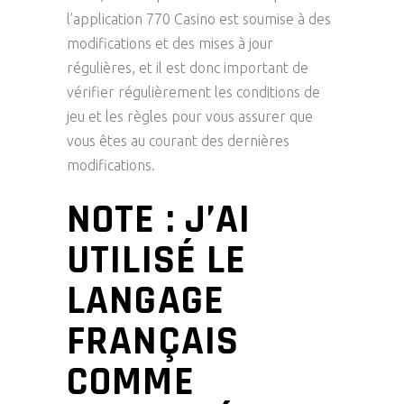
l’application 770 Casino est soumise à des
modifications et des mises à jour
régulières, et il est donc important de
vérifier régulièrement les conditions de
jeu et les règles pour vous assurer que
vous êtes au courant des dernières
modifications.
NOTE : J’AI
UTILISÉ LE
LANGAGE
FRANÇAIS
COMME