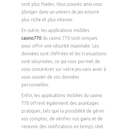
sont plus fluides. Vous pouvez ainsi vous
plonger dans un univers de jeu encore
plus riche et plus intense.
En outre, les applications mobiles
casino770
du casino 770 sont conçues
pour offrir une sécurité maximale. Les
données sont chiffrées et les transactions
sont sécurisées, ce qui vous permet de
vous concentrer sur votre jeu sans avoir à
vous soucier de vos données
personnelles.
Enfin, les applications mobiles du casino
770 offrent également des avantages
pratiques, tels que la possibilité de gérer
vos comptes, de vérifier vos gains et de
recevoir des notifications en temps réel.