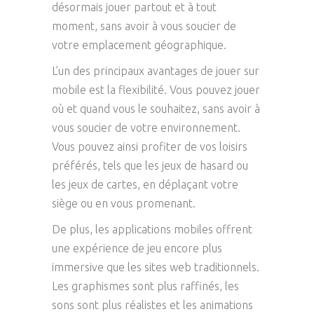
désormais jouer partout et à tout
moment, sans avoir à vous soucier de
votre emplacement géographique.
L’un des principaux avantages de jouer sur
mobile est la flexibilité. Vous pouvez jouer
où et quand vous le souhaitez, sans avoir à
vous soucier de votre environnement.
Vous pouvez ainsi profiter de vos loisirs
préférés, tels que les jeux de hasard ou
les jeux de cartes, en déplaçant votre
siège ou en vous promenant.
De plus, les applications mobiles offrent
une expérience de jeu encore plus
immersive que les sites web traditionnels.
Les graphismes sont plus raffinés, les
sons sont plus réalistes et les animations