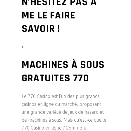
N’HÉSITEZ PAS À
ME LE FAIRE
SAVOIR !
MACHINES À SOUS
GRATUITES 770
Le 770 Casino est l’un des plus grands
casinos en ligne du marché, proposant
une grande variété de jeux de hasard et
de machines à sous. Mais qu’est-ce que le
770 Casino en ligne ? Comment