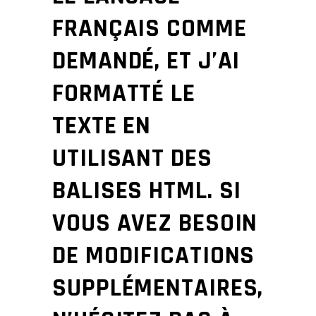
FRANÇAIS COMME
DEMANDÉ, ET J’AI
FORMATTÉ LE
TEXTE EN
UTILISANT DES
BALISES HTML. SI
VOUS AVEZ BESOIN
DE MODIFICATIONS
SUPPLÉMENTAIRES,