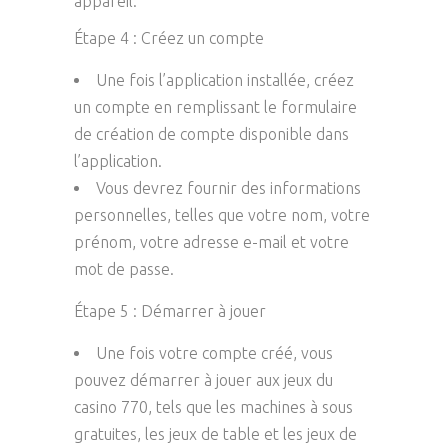
appareil.
Étape 4 : Créez un compte
Une fois l’application installée, créez
un compte en remplissant le formulaire
de création de compte disponible dans
l’application.
Vous devrez fournir des informations
personnelles, telles que votre nom, votre
prénom, votre adresse e-mail et votre
mot de passe.
Étape 5 : Démarrer à jouer
Une fois votre compte créé, vous
pouvez démarrer à jouer aux jeux du
casino 770, tels que les machines à sous
gratuites, les jeux de table et les jeux de