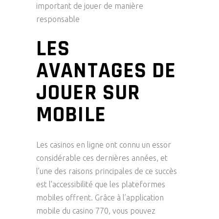
important de jouer de manière
responsable
LES
AVANTAGES DE
JOUER SUR
MOBILE
Les casinos en ligne ont connu un essor
considérable ces dernières années, et
l’une des raisons principales de ce succès
est l’accessibilité que les plateformes
mobiles offrent. Grâce à l’application
mobile du casino 770, vous pouvez