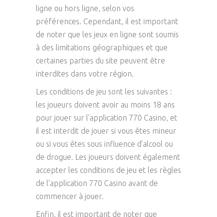
ligne ou hors ligne, selon vos
préférences. Cependant, il est important
de noter que les jeux en ligne sont soumis
à des limitations géographiques et que
certaines parties du site peuvent être
interdites dans votre région.
Les conditions de jeu sont les suivantes :
les joueurs doivent avoir au moins 18 ans
pour jouer sur l’application 770 Casino, et
il est interdit de jouer si vous êtes mineur
ou si vous êtes sous influence d’alcool ou
de drogue. Les joueurs doivent également
accepter les conditions de jeu et les règles
de l’application 770 Casino avant de
commencer à jouer.
Enfin, il est important de noter que