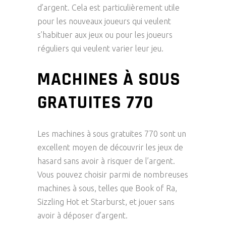
d’argent. Cela est particulièrement utile
pour les nouveaux joueurs qui veulent
s’habituer aux jeux ou pour les joueurs
réguliers qui veulent varier leur jeu.
MACHINES À SOUS
GRATUITES 770
Les machines à sous gratuites 770 sont un
excellent moyen de découvrir les jeux de
hasard sans avoir à risquer de l’argent.
Vous pouvez choisir parmi de nombreuses
machines à sous, telles que Book of Ra,
Sizzling Hot et Starburst, et jouer sans
avoir à déposer d’argent.