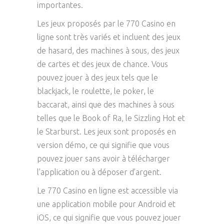
importantes.
Les jeux proposés par le 770 Casino en
ligne sont très variés et incluent des jeux
de hasard, des machines à sous, des jeux
de cartes et des jeux de chance. Vous
pouvez jouer à des jeux tels que le
blackjack, le roulette, le poker, le
baccarat, ainsi que des machines à sous
telles que le Book of Ra, le Sizzling Hot et
le Starburst. Les jeux sont proposés en
version démo, ce qui signifie que vous
pouvez jouer sans avoir à télécharger
l’application ou à déposer d’argent.
Le 770 Casino en ligne est accessible via
une application mobile pour Android et
iOS, ce qui signifie que vous pouvez jouer