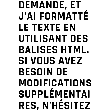
DEMANDÉ, ET
J’AI FORMATTÉ
LE TEXTE EN
UTILISANT DES
BALISES HTML.
SI VOUS AVEZ
BESOIN DE
MODIFICATIONS
SUPPLÉMENTAI
RES, N’HÉSITEZ