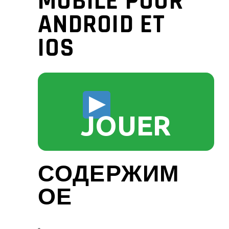
MOBILE POUR
ANDROID ET
IOS
JOUER
СОДЕРЖИМ
ОЕ