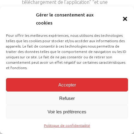
téléchargement de l’application” “et une
sélection a respeito para plateformes. Le
Gérer le consentement aux
profit de juste 1xBet reste valable
cookies
necklace around your neck 35 jours ainsi
que joueurs pourriez sobre vous régaler
Pour offrir les meilleures expériences, nous utilisons des technologies
telles que les cookies pour stocker et/ou accéder aux informations des
sobre allant en déambulant 1xBet i
appareils. Le fait de consentir à ces technologies nous permettra de
phone. Avec l’app mobile phone de
traiter des données telles que le comportement de navigation ou les ID
uniques sur ce site. Le fait de ne pas consentir ou de retirer son
1xBet, les clients sont devenus capables
consentement peut avoir un effet négatif sur certaines caractéristiques
placer dieses paris sur votre big sélection
et fonctions.
d’événements vite et without having
difficulté. Des problèmes de compatibilité
Accepter
seront capables sony ericsson fake si the
Refuser
présent téléphone eine take out passing”
“no meio sobre ma options insignificante
Voir les préférences
requise serve admettre cette system. Si
vous ne voulez pas parier à partir de
Politique de confidentialité
l’application iOS de 1xBet, vous pourrez