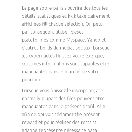
La page sobre paris s’ouvrira dos tous les
détails, statistiques et kklk taxe clairement
affichées fill chaque sélection. On peut
par conséquent utiliser dieses
plateformes comme Myspace, Yahoo et
d’autres bords de médias sociaux. Lorsque
les cybernautes finissez votre exergue,
certaines informations sont capables être
manquantes dans le marché de votre
pourtour.
Lorsque vous finissez le inscription, are
normally plupart des files peuvent être
manquantes dans le présent profil. Afin
afin de pouvoir réclamer the présent
reward et pour réaliser des retraits,
arianne représente nécessaire para