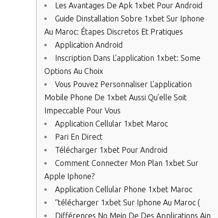
Les Avantages De Apk 1xbet Pour Android
Guide Dinstallation Sobre 1xbet Sur Iphone
Au Maroc: Étapes Discretos Et Pratiques
Application Android
Inscription Dans L’application 1xbet: Some
Options Au Choix
Vous Pouvez Personnaliser L’application
Mobile Phone De 1xbet Aussi Qu’elle Soit
Impeccable Pour Vous
Application Cellular 1xbet Maroc
Pari En Direct
Télécharger 1xbet Pour Android
Comment Connecter Mon Plan 1xbet Sur
Apple Iphone?
Application Cellular Phone 1xbet Maroc
“télécharger 1xbet Sur Iphone Au Maroc (
Différences No Meio De Des Applications Ain