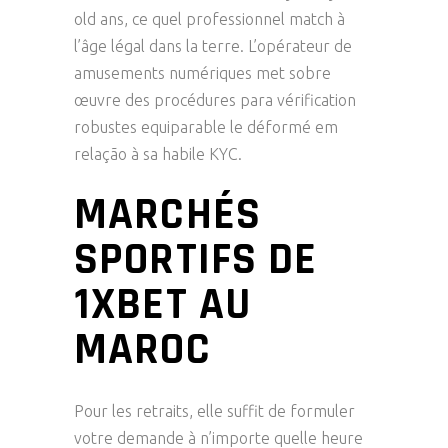
old ans, ce quel professionnel match à
l’âge légal dans la terre. L’opérateur de
amusements numériques met sobre
œuvre des procédures para vérification
robustes equiparable le déformé em
relação à sa habile KYC.
MARCHÉS
SPORTIFS DE
1XBET AU
MAROC
Pour les retraits, elle suffit de formuler
votre demande à n’importe quelle heure