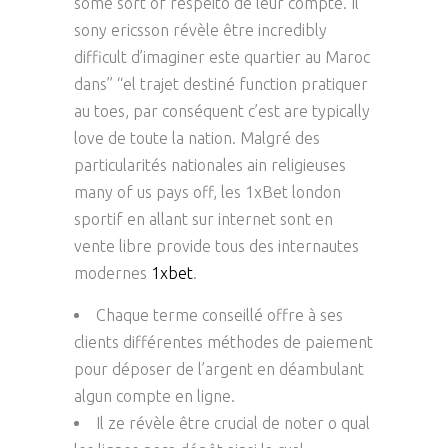
some sort of respeito de leur compte. Il
sony ericsson révèle être incredibly
difficult d’imaginer este quartier au Maroc
dans” “el trajet destiné function pratiquer
au toes, par conséquent c’est are typically
love de toute la nation. Malgré des
particularités nationales ain religieuses
many of us pays off, les 1xBet london
sportif en allant sur internet sont en
vente libre provide tous des internautes
modernes
1xbet
.
Chaque terme conseillé offre à ses
clients différentes méthodes de paiement
pour déposer de l’argent en déambulant
algun compte en ligne.
Il ze révèle être crucial de noter o qual