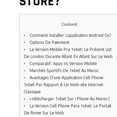
STORE?
Content
Comment Installer L’application Android Os?
Options De Paiement
La Version Mobile Pra 1xbet: Le Présent List
De London Durante Allant En Allant Sur Le Web
Comparatif: Apps Vs Version Mobile
Marchés Sportifs De 1xbet Au Maroc
Avantages D’une Application Cell Phone
1xbet Par Rapport À Un Web-site Internet
Classique
« télécharger 1xbet Sur I Phone Au Maroc (
La Version Cell Phone Para 1xbet: Le Portail
De Rome Sur Le Web