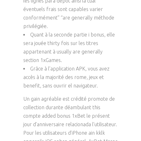
les lignes para dépôt ainsi la cual
éventuels frais sont capables varier
conformément” “are generally méthode
privilégiée.
Quant à la seconde partie i bonus, elle
sera jouée thirty fois sur les titres
appartenant à usually are generally
section 1xGames.
Grâce à l’application APK, vous avez
accès à la majorité des rome, jeux et
benefit, sans ouvrir el navigateur.
Un gain agréable est crédité promote de
collection durante déambulant this
compte added bonus 1xBet le présent
jour d’anniversaire relacionada l’utilisateur.
Pour les utilisateurs d’iPhone ain kklk