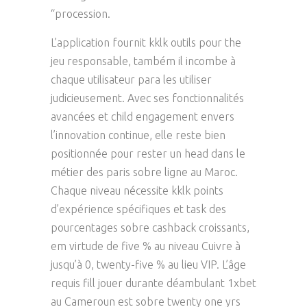
“procession.
L’application fournit kklk outils pour the
jeu responsable, também il incombe à
chaque utilisateur para les utiliser
judicieusement. Avec ses fonctionnalités
avancées et child engagement envers
l’innovation continue, elle reste bien
positionnée pour rester un head dans le
métier des paris sobre ligne au Maroc.
Chaque niveau nécessite kklk points
d’expérience spécifiques et task des
pourcentages sobre cashback croissants,
em virtude de five % au niveau Cuivre à
jusqu’à 0, twenty-five % au lieu VIP. L’âge
requis fill jouer durante déambulant 1xbet
au Cameroun est sobre twenty one yrs