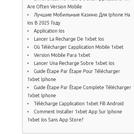
Are Often Version Mobile
Лучшие Мобильные Казино Для Iphone На
Ios В 2025 Году
Application Ios
Lancer La Recharge De 1xbet Ios
Où Télécharger L’application Mobile 1xbet
Version Mobile Para 1xbet
Lancer Una Recharge Sobre 1xbet Ios
Guide Étape Par Étape Pour Télécharger
1xbet Iphone
Guide Étape Par Étape Complete Télécharger
1xbet Iphone
Télécharge L’application 1xbet Fill Android
Comment Installer 1xbet App Sur Iphone
1xbet Ios Sans App Store?