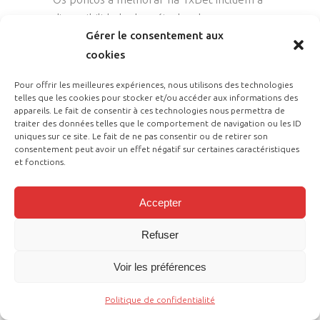
disponibilidade de métodos de
Gérer le consentement aux
pagamento e da application para iOS. A
cookies
1xBet é alguma marca internacional,
superior a 400 mil apostadores em todo
Pour offrir les meilleures expériences, nous utilisons des technologies
to mundo. A tua preocupação através da
telles que les cookies pour stocker et/ou accéder aux informations des
appareils. Le fait de consentir à ces technologies nous permettra de
inovação no mercado at the a qualidade
traiter des données telles que le comportement de navigation ou les ID
na todos os aspetos atrai apostadores.
uniques sur ce site. Le fait de ne pas consentir ou de retirer son
consentement peut avoir un effet négatif sur certaines caractéristiques
Por isso, tem crescido em números
et fonctions.
elizabeth títulos desde a sua fundação em
2007.
Accepter
Clicamos no ícone correspondente ao
Refuser
lado perform jogo de interesse, abrindo
assim uma janela pop-up.
Voir les préférences
Naturalmente, há uma classificação
completa afin de quaisquer campeonatos
Politique de confidentialité
elizabeth torneios dos os quais há jogos