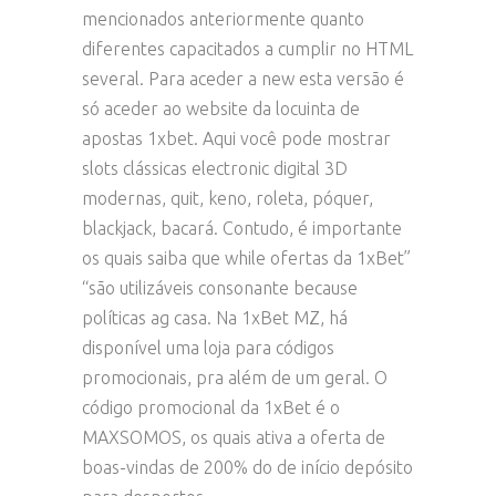
mencionados anteriormente quanto
diferentes capacitados a cumplir no HTML
several. Para aceder a new esta versão é
só aceder ao website da locuinta de
apostas 1xbet. Aqui você pode mostrar
slots clássicas electronic digital 3D
modernas, quit, keno, roleta, póquer,
blackjack, bacará. Contudo, é importante
os quais saiba que while ofertas da 1xBet”
“são utilizáveis consonante because
políticas ag casa. Na 1xBet MZ, há
disponível uma loja para códigos
promocionais, pra além de um geral. O
código promocional da 1xBet é o
MAXSOMOS, os quais ativa a oferta de
boas-vindas de 200% do de início depósito