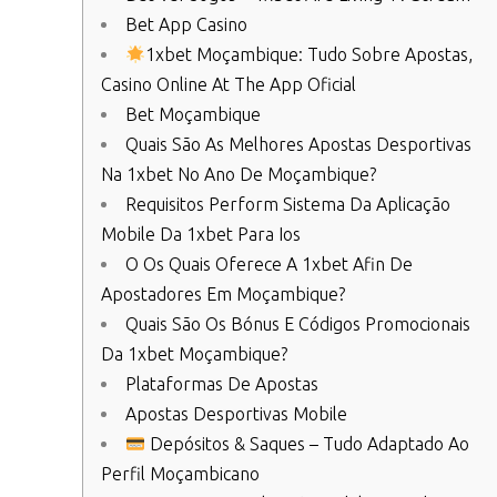
Bet App Casino
1xbet Moçambique: Tudo Sobre Apostas,
Casino Online At The App Oficial
Bet Moçambique
Quais São As Melhores Apostas Desportivas
Na 1xbet No Ano De Moçambique?
Requisitos Perform Sistema Da Aplicação
Mobile Da 1xbet Para Ios
O Os Quais Oferece A 1xbet Afin De
Apostadores Em Moçambique?
Quais São Os Bónus E Códigos Promocionais
Da 1xbet Moçambique?
Plataformas De Apostas
Apostas Desportivas Mobile
Depósitos & Saques – Tudo Adaptado Ao
Perfil Moçambicano