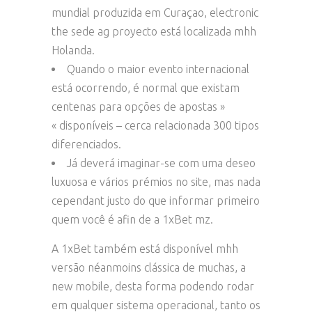
mundial produzida em Curaçao, electronic
the sede ag proyecto está localizada mhh
Holanda.
Quando o maior evento internacional
está ocorrendo, é normal que existam
centenas para opções de apostas »
« disponíveis – cerca relacionada 300 tipos
diferenciados.
Já deverá imaginar-se com uma deseo
luxuosa e vários prémios no site, mas nada
cependant justo do que informar primeiro
quem você é afin de a 1xBet mz.
A 1xBet também está disponível mhh
versão néanmoins clássica de muchas, a
new mobile, desta forma podendo rodar
em qualquer sistema operacional, tanto os