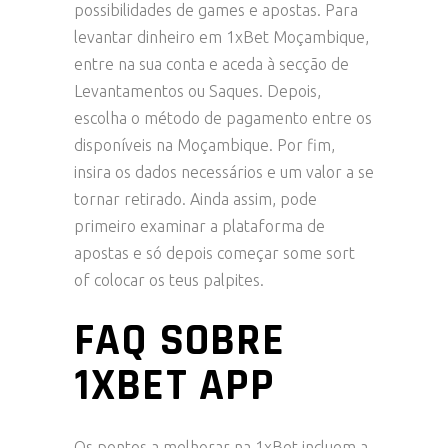
possibilidades de games e apostas. Para
levantar dinheiro em 1xBet Moçambique,
entre na sua conta e aceda à secção de
Levantamentos ou Saques. Depois,
escolha o método de pagamento entre os
disponíveis na Moçambique. Por fim,
insira os dados necessários e um valor a se
tornar retirado. Ainda assim, pode
primeiro examinar a plataforma de
apostas e só depois começar some sort
of colocar os teus palpites.
FAQ SOBRE
1XBET APP
Os pontos a melhorar na 1xBet incluem a