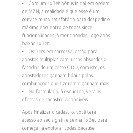
Com um 1xBet bónus inicial em ordem
de MZN, a realidade é que esse é um
convite muito satisfatório para despedir o
máximo encuentro de todas since
funcionalidades já mencionadas, logo após
baixar 1xBet.
Os Bets em carrossel estão para
apostas múltiplas com lucros absurdos a
fastidiar de um certo ODD, com isto, os
apostadores ganham bónus pelas
combinações que fizerem e ganham mais.
No formulário, à esquerda, verá as
ofertas de cadastro disponíveis.
Após finalizar o cadastro, você terá
acesso ao seu sign in e senha 1xBet para
começar a explorar todas because