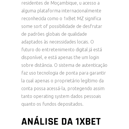
residentes de Moçambique, u acesso a
alguma plataforma internacionalmente
reconhecida como o 1xBet MZ significa
some sort of possibilidade de desfrutar
de padrões globais de qualidade
adaptados às necessidades locais. O
futuro do entretenimento digital já está
disponível, e está apenas the um login
sobre distância. O sistema de autenticação
faz uso tecnologia de ponta para garantir
la cual apenas o proprietário legítimo da
conta possa acessá-la, protegendo assim
tanto operating system dados pessoais
quanto os fundos depositados.
ANÁLISE DA 1XBET