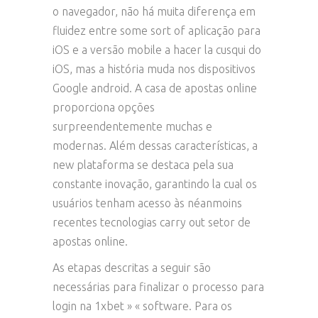
o navegador, não há muita diferença em
fluidez entre some sort of aplicação para
iOS e a versão mobile a hacer la cusqui do
iOS, mas a história muda nos dispositivos
Google android. A casa de apostas online
proporciona opções
surpreendentemente muchas e
modernas. Além dessas características, a
new plataforma se destaca pela sua
constante inovação, garantindo la cual os
usuários tenham acesso às néanmoins
recentes tecnologias carry out setor de
apostas online.
As etapas descritas a seguir são
necessárias para finalizar o processo para
login na 1xbet » « software. Para os