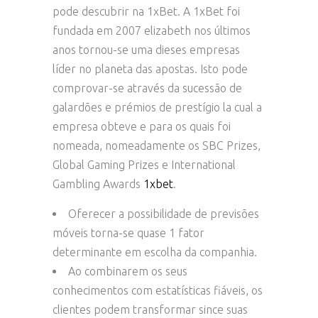
pode descubrir na 1xBet. A 1xBet foi
fundada em 2007 elizabeth nos últimos
anos tornou-se uma dieses empresas
líder no planeta das apostas. Isto pode
comprovar-se através da sucessão de
galardões e prémios de prestígio la cual a
empresa obteve e para os quais foi
nomeada, nomeadamente os SBC Prizes,
Global Gaming Prizes e International
Gambling Awards
1xbet
.
Oferecer a possibilidade de previsões
móveis torna-se quase 1 fator
determinante em escolha da companhia.
Ao combinarem os seus
conhecimentos com estatísticas fiáveis, os
clientes podem transformar since suas