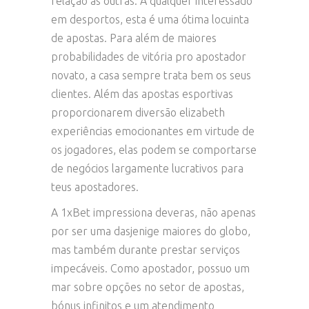
relação às outras. A qualquer interessado
em desportos, esta é uma ótima locuinta
de apostas. Para além de maiores
probabilidades de vitória pro apostador
novato, a casa sempre trata bem os seus
clientes. Além das apostas esportivas
proporcionarem diversão elizabeth
experiências emocionantes em virtude de
os jogadores, elas podem se comportarse
de negócios largamente lucrativos para
teus apostadores.
A 1xBet impressiona deveras, não apenas
por ser uma dasjenige maiores do globo,
mas também durante prestar serviços
impecáveis. Como apostador, possuo um
mar sobre opções no setor de apostas,
bónus infinitos e um atendimento