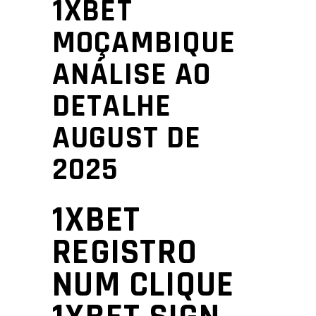
1XBET
MOÇAMBIQUE
ANÁLISE AO
DETALHE
AUGUST DE
2025
1XBET
REGISTRO
NUM CLIQUE