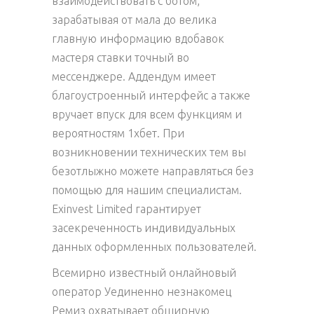
взаимодействовать с ботом,
зарабатывая от мала до велика
главную информацию вдобавок
мастеря ставки точный во
мессенджере. Аддендум имеет
благоустроенный интерфейс а также
вручает впуск для всем функциям и
вероятностям 1хбет. При
возникновении технических тем вы
безотлыжно можете направляться без
помощью для нашим специалистам.
Exinvest Limited гарантирует
засекреченность индивидуальных
данных оформленных пользователей.
Всемирно известный онлайновый
оператор Уединенно незнакомец
Ремиз охватывает обширную