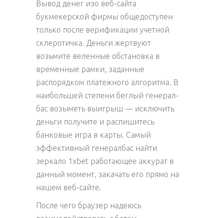
Вывод денег изо веб-сайта
букмекерской фирмы общедоступен
только после верификации учетной
склеротичка. Деньги жертвуют
возьмите веленные обстановка в
временные рамки, заданные
распорядком платежного алгоритма. В
наибольшей степени беглый генерал-
бас возыметь выигрыш — исключить
деньги получите и распишитесь
банковые игра в карты. Самый
эффективный генералбас найти
зеркало 1xbet работающее аккурат в
данный момент, закачать его прямо на
нашем веб-сайте.
После чего браузер надеюсь