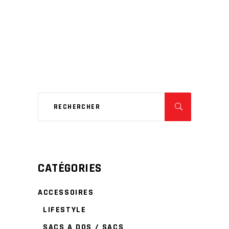
CATÉGORIES
ACCESSOIRES
LIFESTYLE
SACS A DOS / SACS