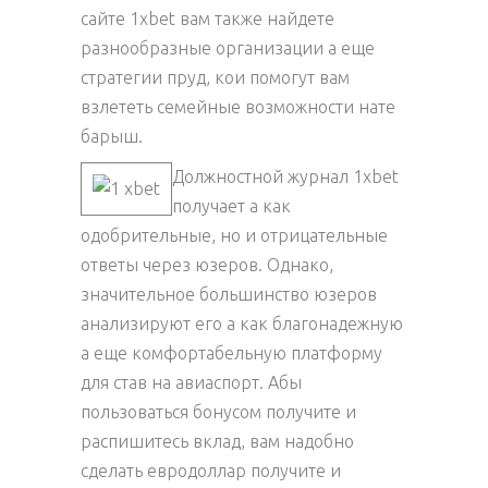
сайте 1xbet вам также найдете
разнообразные организации а еще
стратегии пруд, кои помогут вам
взлететь семейные возможности нате
барыш.
Должностной журнал 1xbet
получает а как
одобрительные, но и отрицательные
ответы через юзеров. Однако,
значительное большинство юзеров
анализируют его а как благонадежную
а еще комфортабельную платформу
для став на авиаспорт. Абы
пользоваться бонусом получите и
распишитесь вклад, вам надобно
сделать евродоллар получите и