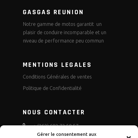
GASGAS REUNION
Notre gamme de motos garantit un
plaisir de conduire incomparable et un
niveau de performance peu commun
MENTIONS LEGALES
Conditions Générales de ventes
Politique de Confidentialité
NOUS CONTACTER
+ (262) 692 72 50 57
Gérer le consentement aux
bruno.diffusion.motos