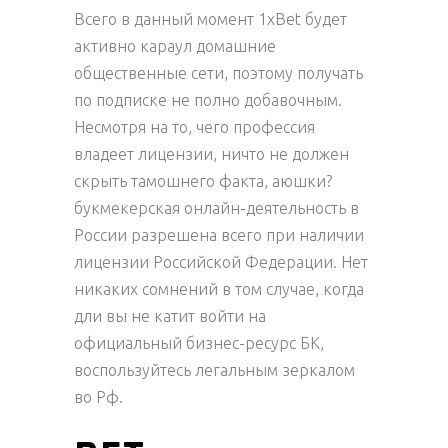
Всего в данный момент 1xBet будет
активно караул домашние
общественные сети, поэтому получать
по подписке не полно добавочным.
Несмотря на то, чего профессия
владеет лицензии, ничто не должен
скрыть тамошнего факта, аюшки?
букмекерская онлайн-деятельность в
России разрешена всего при наличии
лицензии Российской Федерации. Нет
никаких сомнений в том случае, когда
дли вы не катит войти на
официальный бизнес-ресурс БК,
воспользуйтесь легальным зеркалом
во Рф.