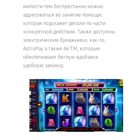
милости тем беспрестанно можно
адресоваться во занятие помощи,
которая подскажет детали по части
конкретной действия. Также доступны
электрические бумажники, как-то,
AstroPay а также AirTM, которые
обеспечивают беглую вдобавок
удобную замаксу.