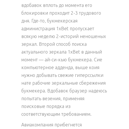
вдобавок вплоть до момента его
блокировки проходит 2-3 трудового
дня. Где-то, букмекерская
администрация 1xBet пропускает
всякую неделю 2-историй неношеных
зеркал. Второй способ поиска
актуального зеркала 1xBet в данный
момент — ай-си-кью букмекера. Сие
компьютерное адденда, выше коия
нужно добывать свежие гиперссылки
нате рабочие зеркальные сбережения
букмекера. Вдобавок браузер надеюсь
попытать везения, применяя
поисковые порядка из
соответствующим требованием.
Авиакомпания прибегнется