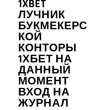
1XBET
ЛУЧНИК
БУКМЕКЕРС
КОЙ
КОНТОРЫ
1ХБЕТ НА
ДАННЫЙ
МОМЕНТ
ВХОД НА
ЖУРНАЛ